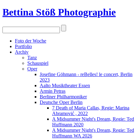
Bettina Stö
ß
Photographie
Foto der Woche
Portfolio
Archiv
Tanz
Schauspiel
Oper
Josefine Göhmann - reBelles! le concert, Berlin
2023
Aalto Musiktheater Essen
Armin Petras
Berliner Philharmoniker
Deutsche Oper Berlin
7 Death of Maria Callas, Regie: Marina
Abramović , 2022
A Midsummer Night's Dream, Regie: Ted
Huffmann 2020
A Midsummer Night's Dream, Regie: Ted
Huffmann WA 2026