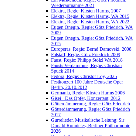
Wiederaufnahme 2021
Elektra, Regie: Kirsten Harms, 2007
Elektra, Regie: Kirsten Harms, WA 2015
Elektra, Regie: Kirsten Harms, WA 2022
Eugen Onegin, Regie: Götz Friedrich, WA
2009
Eugen Onegin, Regie: Götz Friedrich, WA
2015
Europeras, Regie: Bernd Damovski, 2008
Falstaff, Regie: Götz Friedrich 2009
Faust, Regie: Philipp Stölzl WA 2018
Fausts Verdammnis, Regie: Christian
Spuck 2014
Fedora, Regie: Christof Loy, 2025
Festkonzert 100 Jahre Deutsche Oper
Berlin, 20.10.2012
Germania, Regie: Kirsten Harms 2006
Gisei - Das Opfer, Konzertant, 2012
Götterdämmerung, Regie: Götz Friedrich
Götterdämmerung, Regie: Götz Friedrich
2017
Gurrelieder, Musikalische Leitung: Sir
Donald Runnicles, Berliner Philharmonie
2026