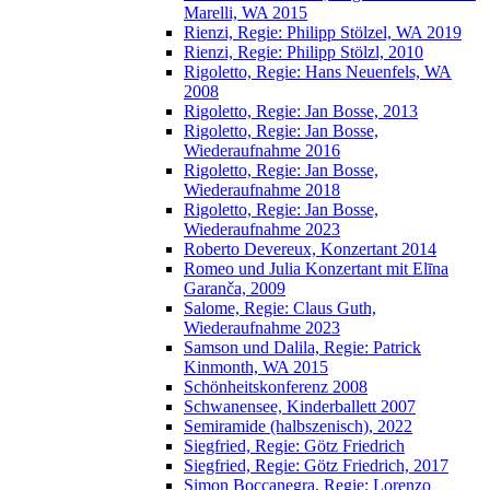
Marelli, WA 2015
Rienzi, Regie: Philipp Stölzel, WA 2019
Rienzi, Regie: Philipp Stölzl, 2010
Rigoletto, Regie: Hans Neuenfels, WA
2008
Rigoletto, Regie: Jan Bosse, 2013
Rigoletto, Regie: Jan Bosse,
Wiederaufnahme 2016
Rigoletto, Regie: Jan Bosse,
Wiederaufnahme 2018
Rigoletto, Regie: Jan Bosse,
Wiederaufnahme 2023
Roberto Devereux, Konzertant 2014
Romeo und Julia Konzertant mit Elīna
Garanča, 2009
Salome, Regie: Claus Guth,
Wiederaufnahme 2023
Samson und Dalila, Regie: Patrick
Kinmonth, WA 2015
Schönheitskonferenz 2008
Schwanensee, Kinderballett 2007
Semiramide (halbszenisch), 2022
Siegfried, Regie: Götz Friedrich
Siegfried, Regie: Götz Friedrich, 2017
Simon Boccanegra, Regie: Lorenzo