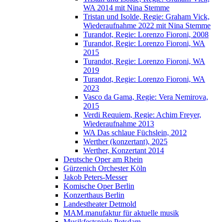
WA 2014 mit Nina Stemme
Tristan und Isolde, Regie: Graham Vick,
Wiederaufnahme 2022 mit Nina Stemme
Turandot, Regie: Lorenzo Fioroni, 2008
Turandot, Regie: Lorenzo Fioroni, WA
2015
Turandot, Regie: Lorenzo Fioroni, WA
2019
Turandot, Regie: Lorenzo Fioroni, WA
2023
Vasco da Gama, Regie: Vera Nemirova,
2015
Verdi Requiem, Regie: Achim Freyer,
Wiederaufnahme 2013
WA Das schlaue Füchslein, 2012
Werther (konzertant), 2025
Werther, Konzertant 2014
Deutsche Oper am Rhein
Gürzenich Orchester Köln
Jakob Peters-Messer
Komische Oper Berlin
Konzerthaus Berlin
Landestheater Detmold
MAM.manufaktur für aktuelle musik
Musikfestspiele Potsdam