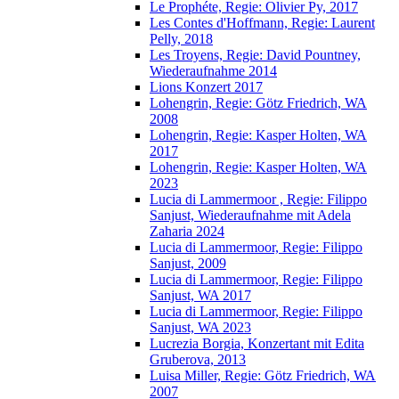
Le Prophéte, Regie: Olivier Py, 2017
Les Contes d'Hoffmann, Regie: Laurent
Pelly, 2018
Les Troyens, Regie: David Pountney,
Wiederaufnahme 2014
Lions Konzert 2017
Lohengrin, Regie: Götz Friedrich, WA
2008
Lohengrin, Regie: Kasper Holten, WA
2017
Lohengrin, Regie: Kasper Holten, WA
2023
Lucia di Lammermoor , Regie: Filippo
Sanjust, Wiederaufnahme mit Adela
Zaharia 2024
Lucia di Lammermoor, Regie: Filippo
Sanjust, 2009
Lucia di Lammermoor, Regie: Filippo
Sanjust, WA 2017
Lucia di Lammermoor, Regie: Filippo
Sanjust, WA 2023
Lucrezia Borgia, Konzertant mit Edita
Gruberova, 2013
Luisa Miller, Regie: Götz Friedrich, WA
2007