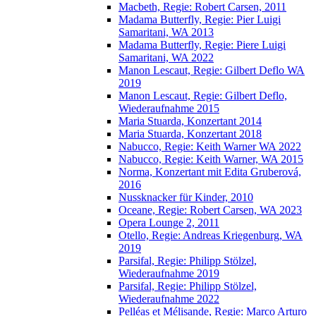
Macbeth, Regie: Robert Carsen, 2011
Madama Butterfly, Regie: Pier Luigi
Samaritani, WA 2013
Madama Butterfly, Regie: Piere Luigi
Samaritani, WA 2022
Manon Lescaut, Regie: Gilbert Deflo WA
2019
Manon Lescaut, Regie: Gilbert Deflo,
Wiederaufnahme 2015
Maria Stuarda, Konzertant 2014
Maria Stuarda, Konzertant 2018
Nabucco, Regie: Keith Warner WA 2022
Nabucco, Regie: Keith Warner, WA 2015
Norma, Konzertant mit Edita Gruberová,
2016
Nussknacker für Kinder, 2010
Oceane, Regie: Robert Carsen, WA 2023
Opera Lounge 2, 2011
Otello, Regie: Andreas Kriegenburg, WA
2019
Parsifal, Regie: Philipp Stölzel,
Wiederaufnahme 2019
Parsifal, Regie: Philipp Stölzel,
Wiederaufnahme 2022
Pelléas et Mélisande, Regie: Marco Arturo