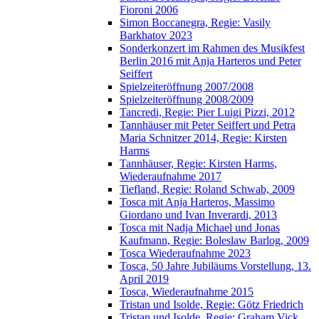
Fioroni 2006
Simon Boccanegra, Regie: Vasily
Barkhatov 2023
Sonderkonzert im Rahmen des Musikfest
Berlin 2016 mit Anja Harteros und Peter
Seiffert
Spielzeiteröffnung 2007/2008
Spielzeiteröffnung 2008/2009
Tancredi, Regie: Pier Luigi Pizzi, 2012
Tannhäuser mit Peter Seiffert und Petra
Maria Schnitzer 2014, Regie: Kirsten
Harms
Tannhäuser, Regie: Kirsten Harms,
Wiederaufnahme 2017
Tiefland, Regie: Roland Schwab, 2009
Tosca mit Anja Harteros, Massimo
Giordano und Ivan Inverardi, 2013
Tosca mit Nadja Michael und Jonas
Kaufmann, Regie: Boleslaw Barlog, 2009
Tosca Wiederaufnahme 2023
Tosca, 50 Jahre Jubiläums Vorstellung, 13.
April 2019
Tosca, Wiederaufnahme 2015
Tristan und Isolde, Regie: Götz Friedrich
Tristan und Isolde, Regie: Graham Vick,