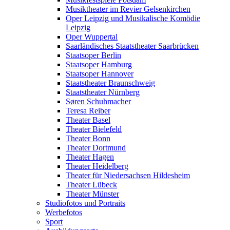
Musiktheater im Revier Gelsenkirchen
Oper Leipzig und Musikalische Komödie
Leipzig
Oper Wuppertal
Saarländisches Staatstheater Saarbrücken
Staatsoper Berlin
Staatsoper Hamburg
Staatsoper Hannover
Staatstheater Braunschweig
Staatstheater Nürnberg
Søren Schuhmacher
Teresa Reiber
Theater Basel
Theater Bielefeld
Theater Bonn
Theater Dortmund
Theater Hagen
Theater Heidelberg
Theater für Niedersachsen Hildesheim
Theater Lübeck
Theater Münster
Studiofotos und Portraits
Werbefotos
Sport