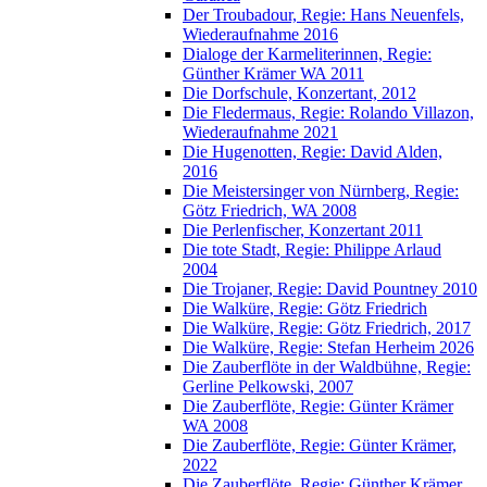
Der Troubadour, Regie: Hans Neuenfels,
Wiederaufnahme 2016
Dialoge der Karmeliterinnen, Regie:
Günther Krämer WA 2011
Die Dorfschule, Konzertant, 2012
Die Fledermaus, Regie: Rolando Villazon,
Wiederaufnahme 2021
Die Hugenotten, Regie: David Alden,
2016
Die Meistersinger von Nürnberg, Regie:
Götz Friedrich, WA 2008
Die Perlenfischer, Konzertant 2011
Die tote Stadt, Regie: Philippe Arlaud
2004
Die Trojaner, Regie: David Pountney 2010
Die Walküre, Regie: Götz Friedrich
Die Walküre, Regie: Götz Friedrich, 2017
Die Walküre, Regie: Stefan Herheim 2026
Die Zauberflöte in der Waldbühne, Regie:
Gerline Pelkowski, 2007
Die Zauberflöte, Regie: Günter Krämer
WA 2008
Die Zauberflöte, Regie: Günter Krämer,
2022
Die Zauberflöte, Regie: Günther Krämer,