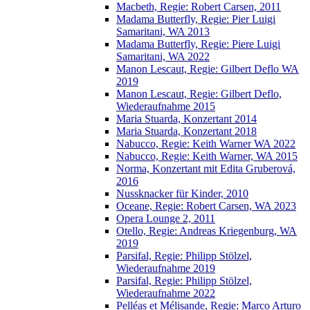
Macbeth, Regie: Robert Carsen, 2011
Madama Butterfly, Regie: Pier Luigi
Samaritani, WA 2013
Madama Butterfly, Regie: Piere Luigi
Samaritani, WA 2022
Manon Lescaut, Regie: Gilbert Deflo WA
2019
Manon Lescaut, Regie: Gilbert Deflo,
Wiederaufnahme 2015
Maria Stuarda, Konzertant 2014
Maria Stuarda, Konzertant 2018
Nabucco, Regie: Keith Warner WA 2022
Nabucco, Regie: Keith Warner, WA 2015
Norma, Konzertant mit Edita Gruberová,
2016
Nussknacker für Kinder, 2010
Oceane, Regie: Robert Carsen, WA 2023
Opera Lounge 2, 2011
Otello, Regie: Andreas Kriegenburg, WA
2019
Parsifal, Regie: Philipp Stölzel,
Wiederaufnahme 2019
Parsifal, Regie: Philipp Stölzel,
Wiederaufnahme 2022
Pelléas et Mélisande, Regie: Marco Arturo