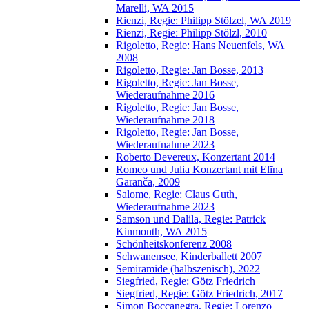
Marelli, WA 2015
Rienzi, Regie: Philipp Stölzel, WA 2019
Rienzi, Regie: Philipp Stölzl, 2010
Rigoletto, Regie: Hans Neuenfels, WA
2008
Rigoletto, Regie: Jan Bosse, 2013
Rigoletto, Regie: Jan Bosse,
Wiederaufnahme 2016
Rigoletto, Regie: Jan Bosse,
Wiederaufnahme 2018
Rigoletto, Regie: Jan Bosse,
Wiederaufnahme 2023
Roberto Devereux, Konzertant 2014
Romeo und Julia Konzertant mit Elīna
Garanča, 2009
Salome, Regie: Claus Guth,
Wiederaufnahme 2023
Samson und Dalila, Regie: Patrick
Kinmonth, WA 2015
Schönheitskonferenz 2008
Schwanensee, Kinderballett 2007
Semiramide (halbszenisch), 2022
Siegfried, Regie: Götz Friedrich
Siegfried, Regie: Götz Friedrich, 2017
Simon Boccanegra, Regie: Lorenzo