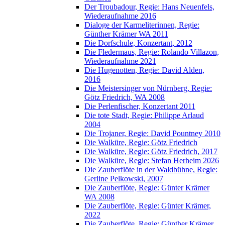
Der Troubadour, Regie: Hans Neuenfels,
Wiederaufnahme 2016
Dialoge der Karmeliterinnen, Regie:
Günther Krämer WA 2011
Die Dorfschule, Konzertant, 2012
Die Fledermaus, Regie: Rolando Villazon,
Wiederaufnahme 2021
Die Hugenotten, Regie: David Alden,
2016
Die Meistersinger von Nürnberg, Regie:
Götz Friedrich, WA 2008
Die Perlenfischer, Konzertant 2011
Die tote Stadt, Regie: Philippe Arlaud
2004
Die Trojaner, Regie: David Pountney 2010
Die Walküre, Regie: Götz Friedrich
Die Walküre, Regie: Götz Friedrich, 2017
Die Walküre, Regie: Stefan Herheim 2026
Die Zauberflöte in der Waldbühne, Regie:
Gerline Pelkowski, 2007
Die Zauberflöte, Regie: Günter Krämer
WA 2008
Die Zauberflöte, Regie: Günter Krämer,
2022
Die Zauberflöte, Regie: Günther Krämer,