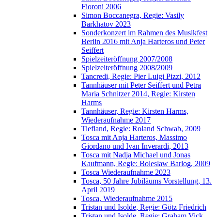
Fioroni 2006
Simon Boccanegra, Regie: Vasily
Barkhatov 2023
Sonderkonzert im Rahmen des Musikfest
Berlin 2016 mit Anja Harteros und Peter
Seiffert
Spielzeiteröffnung 2007/2008
Spielzeiteröffnung 2008/2009
Tancredi, Regie: Pier Luigi Pizzi, 2012
Tannhäuser mit Peter Seiffert und Petra
Maria Schnitzer 2014, Regie: Kirsten
Harms
Tannhäuser, Regie: Kirsten Harms,
Wiederaufnahme 2017
Tiefland, Regie: Roland Schwab, 2009
Tosca mit Anja Harteros, Massimo
Giordano und Ivan Inverardi, 2013
Tosca mit Nadja Michael und Jonas
Kaufmann, Regie: Boleslaw Barlog, 2009
Tosca Wiederaufnahme 2023
Tosca, 50 Jahre Jubiläums Vorstellung, 13.
April 2019
Tosca, Wiederaufnahme 2015
Tristan und Isolde, Regie: Götz Friedrich
Tristan und Isolde, Regie: Graham Vick,