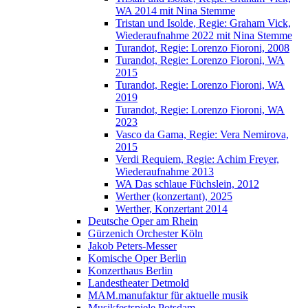
WA 2014 mit Nina Stemme
Tristan und Isolde, Regie: Graham Vick,
Wiederaufnahme 2022 mit Nina Stemme
Turandot, Regie: Lorenzo Fioroni, 2008
Turandot, Regie: Lorenzo Fioroni, WA
2015
Turandot, Regie: Lorenzo Fioroni, WA
2019
Turandot, Regie: Lorenzo Fioroni, WA
2023
Vasco da Gama, Regie: Vera Nemirova,
2015
Verdi Requiem, Regie: Achim Freyer,
Wiederaufnahme 2013
WA Das schlaue Füchslein, 2012
Werther (konzertant), 2025
Werther, Konzertant 2014
Deutsche Oper am Rhein
Gürzenich Orchester Köln
Jakob Peters-Messer
Komische Oper Berlin
Konzerthaus Berlin
Landestheater Detmold
MAM.manufaktur für aktuelle musik
Musikfestspiele Potsdam