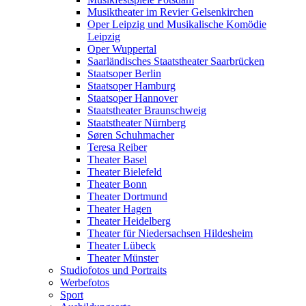
Musiktheater im Revier Gelsenkirchen
Oper Leipzig und Musikalische Komödie
Leipzig
Oper Wuppertal
Saarländisches Staatstheater Saarbrücken
Staatsoper Berlin
Staatsoper Hamburg
Staatsoper Hannover
Staatstheater Braunschweig
Staatstheater Nürnberg
Søren Schuhmacher
Teresa Reiber
Theater Basel
Theater Bielefeld
Theater Bonn
Theater Dortmund
Theater Hagen
Theater Heidelberg
Theater für Niedersachsen Hildesheim
Theater Lübeck
Theater Münster
Studiofotos und Portraits
Werbefotos
Sport