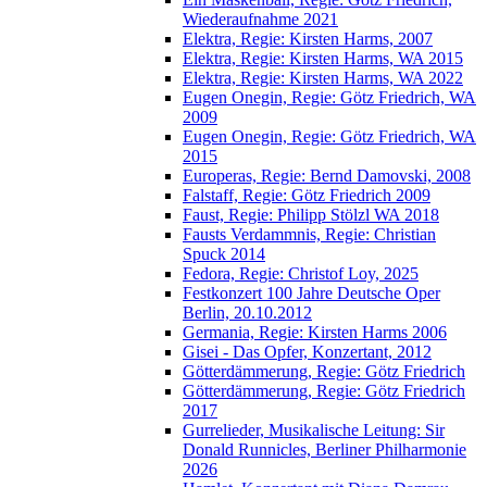
Wiederaufnahme 2021
Elektra, Regie: Kirsten Harms, 2007
Elektra, Regie: Kirsten Harms, WA 2015
Elektra, Regie: Kirsten Harms, WA 2022
Eugen Onegin, Regie: Götz Friedrich, WA
2009
Eugen Onegin, Regie: Götz Friedrich, WA
2015
Europeras, Regie: Bernd Damovski, 2008
Falstaff, Regie: Götz Friedrich 2009
Faust, Regie: Philipp Stölzl WA 2018
Fausts Verdammnis, Regie: Christian
Spuck 2014
Fedora, Regie: Christof Loy, 2025
Festkonzert 100 Jahre Deutsche Oper
Berlin, 20.10.2012
Germania, Regie: Kirsten Harms 2006
Gisei - Das Opfer, Konzertant, 2012
Götterdämmerung, Regie: Götz Friedrich
Götterdämmerung, Regie: Götz Friedrich
2017
Gurrelieder, Musikalische Leitung: Sir
Donald Runnicles, Berliner Philharmonie
2026