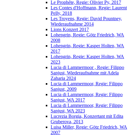
Le Prophéte, Regie: Olivier Py, 2017
Les Contes d'Hoffmann, Regie: Laurent
Pelly, 2018
Les Troyens, Regie: David Pountney,
Wiederaufnahme 2014
Lions Konzert 2017
Lohengrin, Regie: Götz Friedrich, WA
2008
Lohengrin, Regie: Kasper Holten, WA
2017
Lohengrin, Regie: Kasper Holten, WA
2023
Lucia di Lammermoor , Regie: Filippo
Sanjust, Wiederaufnahme mit Adela
Zaharia 2024
Lucia di Lammermoor, Regie: Filippo
Sanjust, 2009
Lucia di Lammermoor, Regie: Filippo
Sanjust, WA 2017
Lucia di Lammermoor, Regie: Filippo
Sanjust, WA 2023
Lucrezia Borgia, Konzertant mit Edita
Gruberova, 2013
Luisa Miller, Regie: Götz Friedrich, WA
2007