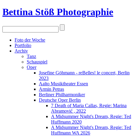
Bettina Stö
ß
Photographie
Foto der Woche
Portfolio
Archiv
Tanz
Schauspiel
Oper
Josefine Göhmann - reBelles! le concert, Berlin
2023
Aalto Musiktheater Essen
Armin Petras
Berliner Philharmoniker
Deutsche Oper Berlin
7 Death of Maria Callas, Regie: Marina
Abramović , 2022
A Midsummer Night's Dream, Regie: Ted
Huffmann 2020
A Midsummer Night's Dream, Regie: Ted
Huffmann WA 2026