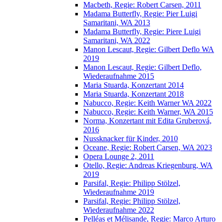
Macbeth, Regie: Robert Carsen, 2011
Madama Butterfly, Regie: Pier Luigi
Samaritani, WA 2013
Madama Butterfly, Regie: Piere Luigi
Samaritani, WA 2022
Manon Lescaut, Regie: Gilbert Deflo WA
2019
Manon Lescaut, Regie: Gilbert Deflo,
Wiederaufnahme 2015
Maria Stuarda, Konzertant 2014
Maria Stuarda, Konzertant 2018
Nabucco, Regie: Keith Warner WA 2022
Nabucco, Regie: Keith Warner, WA 2015
Norma, Konzertant mit Edita Gruberová,
2016
Nussknacker für Kinder, 2010
Oceane, Regie: Robert Carsen, WA 2023
Opera Lounge 2, 2011
Otello, Regie: Andreas Kriegenburg, WA
2019
Parsifal, Regie: Philipp Stölzel,
Wiederaufnahme 2019
Parsifal, Regie: Philipp Stölzel,
Wiederaufnahme 2022
Pelléas et Mélisande, Regie: Marco Arturo