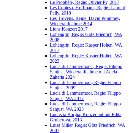
Le Prophéte, Regie: Olivier Py, 2017
Les Contes d'Hoffmann, Regie: Laurent
Pelly, 2018
Les Troyens, Regie: David Pountney,
Wiederaufnahme 2014
Lions Konzert 2017
Lohengrin, Regie: Götz Friedrich, WA
2008
Lohengrin, Regie: Kasper Holten, WA
2017
Lohengrin, Regie: Kasper Holten, WA
2023
Lucia di Lammermoor , Regie: Filippo
Sanjust, Wiederaufnahme mit Adela
Zaharia 2024
Lucia di Lammermoor, Regie: Filippo
Sanjust, 2009
Lucia di Lammermoor, Regie: Filippo
Sanjust, WA 2017
Lucia di Lammermoor, Regie: Filippo
Sanjust, WA 2023
Lucrezia Borgia, Konzertant mit Edita
Gruberova, 2013
Luisa Miller, Regie: Götz Friedrich, WA
2007