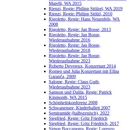
Marelli, WA 2015
Rienzi, Regie: Philipp Stölzel, WA 2019
Rienzi, Regie: Philipp Stölzl, 2010
Rigoletto, Regie: Hans Neuenfels, WA
2008
Rigoletto, Regie: Jan Bosse, 2013
Rigoletto, Regie: Jan Bosse,
Wiederaufnahme 2016
Rigoletto, Regie: Jan Bosse,
Wiederaufnahme 2018
Rigoletto, Regie: Jan Bosse,
Wiederaufnahme 2023
Roberto Devereux, Konzertant 2014
Romeo und Julia Konzertant mit Elīna
Garanča, 2009
Salome, Regie: Claus Guth,
Wiederaufnahme 2023
Samson und Dalila, Regie: Patrick
Kinmonth, WA 2015
Schönheitskonferenz 2008
Schwanensee, Kinderballett 2007
Semiramide (halbszenisch), 2022
Siegfried, Regie: Götz Friedrich
Siegfried, Regie: Götz Friedrich, 2017
Simon Boccanegra, Regie: Lorenzo