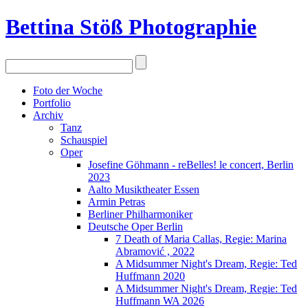
Bettina Stö
ß
Photographie
Foto der Woche
Portfolio
Archiv
Tanz
Schauspiel
Oper
Josefine Göhmann - reBelles! le concert, Berlin
2023
Aalto Musiktheater Essen
Armin Petras
Berliner Philharmoniker
Deutsche Oper Berlin
7 Death of Maria Callas, Regie: Marina
Abramović , 2022
A Midsummer Night's Dream, Regie: Ted
Huffmann 2020
A Midsummer Night's Dream, Regie: Ted
Huffmann WA 2026