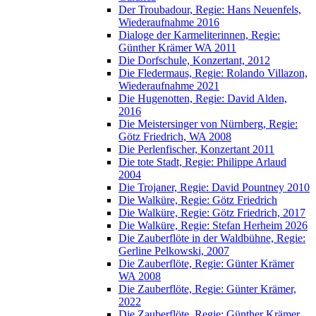
Der Troubadour, Regie: Hans Neuenfels,
Wiederaufnahme 2016
Dialoge der Karmeliterinnen, Regie:
Günther Krämer WA 2011
Die Dorfschule, Konzertant, 2012
Die Fledermaus, Regie: Rolando Villazon,
Wiederaufnahme 2021
Die Hugenotten, Regie: David Alden,
2016
Die Meistersinger von Nürnberg, Regie:
Götz Friedrich, WA 2008
Die Perlenfischer, Konzertant 2011
Die tote Stadt, Regie: Philippe Arlaud
2004
Die Trojaner, Regie: David Pountney 2010
Die Walküre, Regie: Götz Friedrich
Die Walküre, Regie: Götz Friedrich, 2017
Die Walküre, Regie: Stefan Herheim 2026
Die Zauberflöte in der Waldbühne, Regie:
Gerline Pelkowski, 2007
Die Zauberflöte, Regie: Günter Krämer
WA 2008
Die Zauberflöte, Regie: Günter Krämer,
2022
Die Zauberflöte, Regie: Günther Krämer,