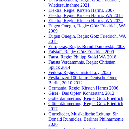
Wiederaufnahme 2021
Elektra, Regie: Kirsten Harms, 2007
Elektra, Regie: Kirsten Harms, WA 2015
Elektra, Regie: Kirsten Harms, WA 2022
Eugen Onegin, Regie: Götz Friedrich, WA
2009
Eugen Onegin, Regie: Götz Friedrich, WA
2015
Europeras, Regie: Bernd Damovski, 2008
Falstaff, Regie: Götz Friedrich 2009
Faust, Regie: Philipp Stölzl WA 2018
Fausts Verdammnis, Regie: Christian
Spuck 2014
Fedora, Regie: Christof Loy, 2025
Festkonzert 100 Jahre Deutsche Oper
Berlin, 20.10.2012
Germania, Regie: Kirsten Harms 2006
Gisei - Das Opfer, Konzertant, 2012
Götterdämmerung, Regie: Götz Friedrich
Götterdämmerung, Regie: Götz Friedrich
2017
Gurrelieder, Musikalische Leitung: Sir
Donald Runnicles, Berliner Philharmonie
2026