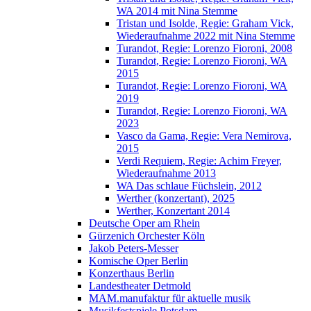
WA 2014 mit Nina Stemme
Tristan und Isolde, Regie: Graham Vick,
Wiederaufnahme 2022 mit Nina Stemme
Turandot, Regie: Lorenzo Fioroni, 2008
Turandot, Regie: Lorenzo Fioroni, WA
2015
Turandot, Regie: Lorenzo Fioroni, WA
2019
Turandot, Regie: Lorenzo Fioroni, WA
2023
Vasco da Gama, Regie: Vera Nemirova,
2015
Verdi Requiem, Regie: Achim Freyer,
Wiederaufnahme 2013
WA Das schlaue Füchslein, 2012
Werther (konzertant), 2025
Werther, Konzertant 2014
Deutsche Oper am Rhein
Gürzenich Orchester Köln
Jakob Peters-Messer
Komische Oper Berlin
Konzerthaus Berlin
Landestheater Detmold
MAM.manufaktur für aktuelle musik
Musikfestspiele Potsdam