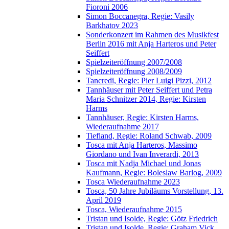
Fioroni 2006
Simon Boccanegra, Regie: Vasily
Barkhatov 2023
Sonderkonzert im Rahmen des Musikfest
Berlin 2016 mit Anja Harteros und Peter
Seiffert
Spielzeiteröffnung 2007/2008
Spielzeiteröffnung 2008/2009
Tancredi, Regie: Pier Luigi Pizzi, 2012
Tannhäuser mit Peter Seiffert und Petra
Maria Schnitzer 2014, Regie: Kirsten
Harms
Tannhäuser, Regie: Kirsten Harms,
Wiederaufnahme 2017
Tiefland, Regie: Roland Schwab, 2009
Tosca mit Anja Harteros, Massimo
Giordano und Ivan Inverardi, 2013
Tosca mit Nadja Michael und Jonas
Kaufmann, Regie: Boleslaw Barlog, 2009
Tosca Wiederaufnahme 2023
Tosca, 50 Jahre Jubiläums Vorstellung, 13.
April 2019
Tosca, Wiederaufnahme 2015
Tristan und Isolde, Regie: Götz Friedrich
Tristan und Isolde, Regie: Graham Vick,