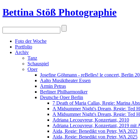
Bettina Stö
ß
Photographie
Foto der Woche
Portfolio
Archiv
Tanz
Schauspiel
Oper
Josefine Göhmann - reBelles! le concert, Berlin 2
Aalto Musiktheater Essen
Armin Petras
Berliner Philharmoniker
Deutsche Oper Berlin
7 Death of Maria Callas, Regie: Marina Ab
A Midsummer Night's Dream, Regie: Ted 
A Midsummer Night's Dream, Regie: Ted 
Adriana Lecouvreur, Konzertant, 2010
Adriana Lecouvreur, Konzertant, 2019 mit
Aida, Regie: Benedikt von Peter, WA 2023
Aida, Regie: Benedikt von Peter, WA 2025