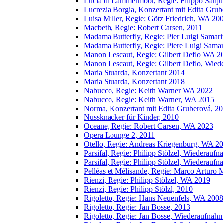
Lucia di Lammermoor, Regie: Filippo Sanj
Lucrezia Borgia, Konzertant mit Edita Grub
Luisa Miller, Regie: Götz Friedrich, WA 20
Macbeth, Regie: Robert Carsen, 2011
Madama Butterfly, Regie: Pier Luigi Samar
Madama Butterfly, Regie: Piere Luigi Sama
Manon Lescaut, Regie: Gilbert Deflo WA 2
Manon Lescaut, Regie: Gilbert Deflo, Wie
Maria Stuarda, Konzertant 2014
Maria Stuarda, Konzertant 2018
Nabucco, Regie: Keith Warner WA 2022
Nabucco, Regie: Keith Warner, WA 2015
Norma, Konzertant mit Edita Gruberová, 2
Nussknacker für Kinder, 2010
Oceane, Regie: Robert Carsen, WA 2023
Opera Lounge 2, 2011
Otello, Regie: Andreas Kriegenburg, WA 2
Parsifal, Regie: Philipp Stölzel, Wiederauf
Parsifal, Regie: Philipp Stölzel, Wiederauf
Pelléas et Mélisande, Regie: Marco Arturo 
Rienzi, Regie: Philipp Stölzel, WA 2019
Rienzi, Regie: Philipp Stölzl, 2010
Rigoletto, Regie: Hans Neuenfels, WA 2008
Rigoletto, Regie: Jan Bosse, 2013
Rigoletto, Regie: Jan Bosse, Wiederaufnah