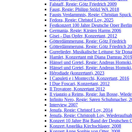
Falstaff, Regie: Götz Friedrich 2009
Faust, Regie: Philipp Stölzl WA 2018
Fausts Verdammnis, Regie: Christian Spuck
Fedora, Regie: Christof Loy, 2025
Festkonzert 100 Jahre Deutsche Oper Berlin
Germania, Regie: Kirsten Harms 2006
Gisei - Das Opfer, Konzertant, 2012
Götterdämmerung, Regie: Götz Friedrich
Götterdämmerung, Regie: Götz Friedrich 2
Gurrelieder, Musikalische Leitung: Sir Don
Hamlet, Konzertant mit Diana Damrau 201
Hänsel und Gretel, Regie: Andreas Homok
Hänsel und Gretel, Regie: Andreas Homok
Hérodiade (konzertant), 2023
I Capuleti e i Montecchi, Konzertant, 2016
I Due Foscari, Konzertant, 2012
Il Trovatore, Konzertant 2012
Il viaggio a Reims, Regie: Jan Bosse, Wie
Infinito Nero, Regie: Søren Schuhmacher, 
Interview 2007
Jenufa, Regie: Christof Loy, 2014
Jenufa, Regie: Christoph Loy, Wiederaufn
Konzert 10 Jahre Big Band der Deutschen O
Konzert Angelika Kirchschlager, 2008
Konzert Anne Sophie von Otter, 2008