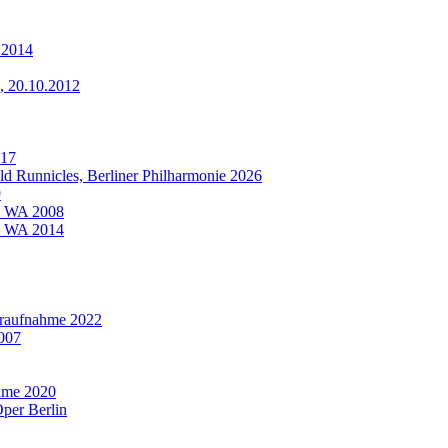
 2014
, 20.10.2012
017
ald Runnicles, Berliner Philharmonie 2026
9
i, WA 2008
i, WA 2014
deraufnahme 2022
2007
ahme 2020
per Berlin