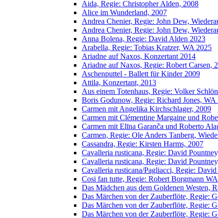
Aida, Regie: Christopher Alden, 2008
Alice im Wunderland, 2007
Andrea Chenier, Regie: John Dew, Wieder
Andrea Chenier, Regie: John Dew, Wieder
Anna Bolena, Regie: David Alden 2023
Arabella, Regie: Tobias Kratzer, WA 2025
Ariadne auf Naxos, Konzertant 2014
Ariadne auf Naxos, Regie: Robert Carsen, 
Aschenputtel - Ballett für Kinder 2009
Attila, Konzertant, 2013
Aus einem Totenhaus, Regie: Volker Schlö
Boris Godunow, Regie: Richard Jones, WA
Carmen mit Angelika Kirchschlager, 2009
Carmen mit Clémentine Margaine und Robe
Carmen mit Elīna Garanča und Roberto Ala
Carmen, Regie: Ole Anders Tanberg, Wied
Cassandra, Regie: Kirsten Harms, 2007
Cavalleria rusticana, Regie: David Pountn
Cavalleria rusticana, Regie: David Pountn
Cavalleria rusticana/Pagliacci, Regie: Dav
Cosi fan tutte, Regie: Robert Borgmann W
Das Mädchen aus dem Goldenen Westen, Re
Das Märchen von der Zauberflöte, Regie: 
Das Märchen von der Zauberflöte, Regie: 
Das Märchen von der Zauberflöte, Regie: 