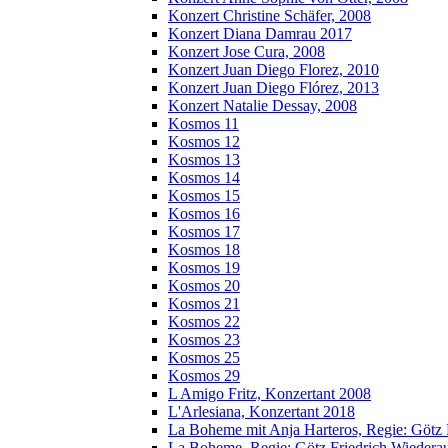
Konzert Christine Schäfer, 2008
Konzert Diana Damrau 2017
Konzert Jose Cura, 2008
Konzert Juan Diego Florez, 2010
Konzert Juan Diego Flórez, 2013
Konzert Natalie Dessay, 2008
Kosmos 11
Kosmos 12
Kosmos 13
Kosmos 14
Kosmos 15
Kosmos 16
Kosmos 17
Kosmos 18
Kosmos 19
Kosmos 20
Kosmos 21
Kosmos 22
Kosmos 23
Kosmos 25
Kosmos 29
L Amigo Fritz, Konzertant 2008
L'Arlesiana, Konzertant 2018
La Boheme mit Anja Harteros, Regie: Götz 
La Boheme, Regie: Götz Friedrich Wieder