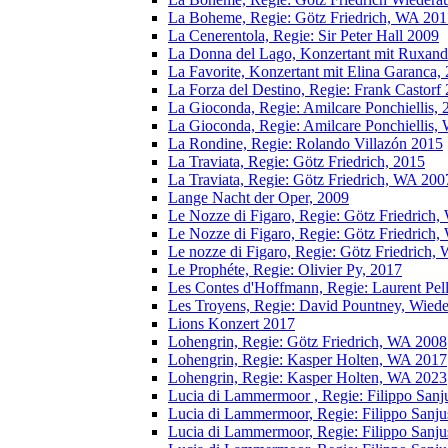
La Boheme, Regie: Götz Friedrich, WA 201
La Cenerentola, Regie: Sir Peter Hall 2009
La Donna del Lago, Konzertant mit Ruxand
La Favorite, Konzertant mit Elina Garanca,
La Forza del Destino, Regie: Frank Castorf
La Gioconda, Regie: Amilcare Ponchiellis, 
La Gioconda, Regie: Amilcare Ponchiellis,
La Rondine, Regie: Rolando Villazón 2015
La Traviata, Regie: Götz Friedrich, 2015
La Traviata, Regie: Götz Friedrich, WA 200
Lange Nacht der Oper, 2009
Le Nozze di Figaro, Regie: Götz Friedrich
Le Nozze di Figaro, Regie: Götz Friedrich
Le nozze di Figaro, Regie: Götz Friedrich,
Le Prophéte, Regie: Olivier Py, 2017
Les Contes d'Hoffmann, Regie: Laurent Pel
Les Troyens, Regie: David Pountney, Wied
Lions Konzert 2017
Lohengrin, Regie: Götz Friedrich, WA 2008
Lohengrin, Regie: Kasper Holten, WA 2017
Lohengrin, Regie: Kasper Holten, WA 2023
Lucia di Lammermoor , Regie: Filippo Sanj
Lucia di Lammermoor, Regie: Filippo Sanju
Lucia di Lammermoor, Regie: Filippo Sanj