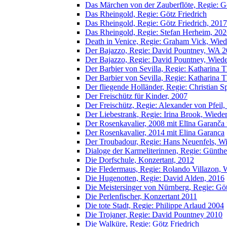
Das Märchen von der Zauberflöte, Regie: 
Das Rheingold, Regie: Götz Friedrich
Das Rheingold, Regie: Götz Friedrich, 2017
Das Rheingold, Regie: Stefan Herheim, 20
Death in Venice, Regie: Graham Vick, Wied
Der Bajazzo, Regie: David Pountney, WA 
Der Bajazzo, Regie: David Pountney, Wied
Der Barbier von Sevilla, Regie: Katharina
Der Barbier von Sevilla, Regie: Katharina
Der fliegende Holländer, Regie: Christian 
Der Freischütz für Kinder, 2007
Der Freischütz, Regie: Alexander von Pfeil,
Der Liebestrank, Regie: Irina Brook, Wied
Der Rosenkavalier, 2008 mit Elīna Garanča 
Der Rosenkavalier, 2014 mit Elina Garanca
Der Troubadour, Regie: Hans Neuenfels, W
Dialoge der Karmeliterinnen, Regie: Günt
Die Dorfschule, Konzertant, 2012
Die Fledermaus, Regie: Rolando Villazon,
Die Hugenotten, Regie: David Alden, 2016
Die Meistersinger von Nürnberg, Regie: Go
Die Perlenfischer, Konzertant 2011
Die tote Stadt, Regie: Philippe Arlaud 2004
Die Trojaner, Regie: David Pountney 2010
Die Walküre, Regie: Götz Friedrich