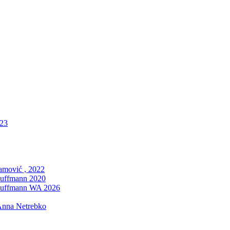
023
ramović , 2022
Huffmann 2020
Huffmann WA 2026
 Anna Netrebko