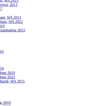
ust, WA 2023
erova, 2013
07
itani, WA 2013
ritani, WA 2022
019
deraufnahme 2015
016
019
nahme 2019
nahme 2022
Marelli, WA 2015
me 2016