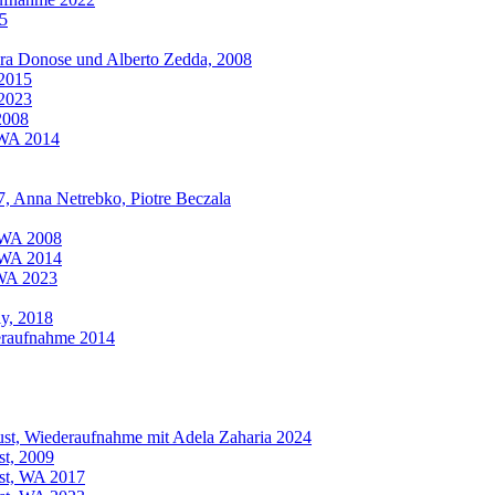
5
ra Donose und Alberto Zedda, 2008
 2015
 2023
2008
 WA 2014
7, Anna Netrebko, Piotre Beczala
, WA 2008
, WA 2014
 WA 2023
ly, 2018
eraufnahme 2014
ust, Wiederaufnahme mit Adela Zaharia 2024
st, 2009
ust, WA 2017