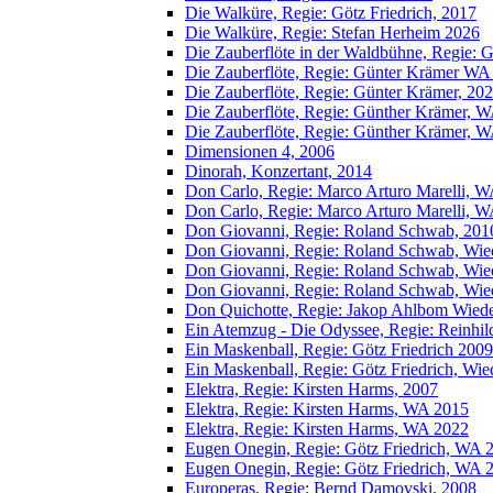
Die Walküre, Regie: Götz Friedrich, 2017
Die Walküre, Regie: Stefan Herheim 2026
Die Zauberflöte in der Waldbühne, Regie: G
Die Zauberflöte, Regie: Günter Krämer W
Die Zauberflöte, Regie: Günter Krämer, 20
Die Zauberflöte, Regie: Günther Krämer, 
Die Zauberflöte, Regie: Günther Krämer, 
Dimensionen 4, 2006
Dinorah, Konzertant, 2014
Don Carlo, Regie: Marco Arturo Marelli, W
Don Carlo, Regie: Marco Arturo Marelli, 
Don Giovanni, Regie: Roland Schwab, 201
Don Giovanni, Regie: Roland Schwab, Wi
Don Giovanni, Regie: Roland Schwab, Wi
Don Giovanni, Regie: Roland Schwab, Wi
Don Quichotte, Regie: Jakop Ahlbom Wied
Ein Atemzug - Die Odyssee, Regie: Reinhi
Ein Maskenball, Regie: Götz Friedrich 2009
Ein Maskenball, Regie: Götz Friedrich, Wi
Elektra, Regie: Kirsten Harms, 2007
Elektra, Regie: Kirsten Harms, WA 2015
Elektra, Regie: Kirsten Harms, WA 2022
Eugen Onegin, Regie: Götz Friedrich, WA 
Eugen Onegin, Regie: Götz Friedrich, WA 
Europeras, Regie: Bernd Damovski, 2008