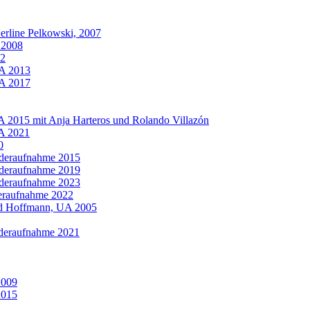
erline Pelkowski, 2007
A 2008
22
WA 2013
WA 2017
A 2015 mit Anja Harteros und Rolando Villazón
WA 2021
0
ederaufnahme 2015
ederaufnahme 2019
ederaufnahme 2023
eraufnahme 2022
ld Hoffmann, UA 2005
ederaufnahme 2021
2009
2015