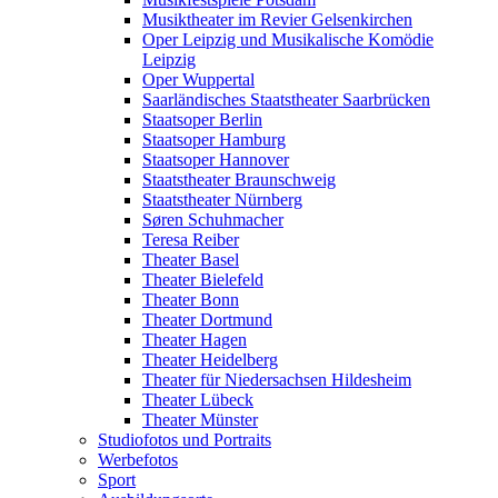
Musiktheater im Revier Gelsenkirchen
Oper Leipzig und Musikalische Komödie
Leipzig
Oper Wuppertal
Saarländisches Staatstheater Saarbrücken
Staatsoper Berlin
Staatsoper Hamburg
Staatsoper Hannover
Staatstheater Braunschweig
Staatstheater Nürnberg
Søren Schuhmacher
Teresa Reiber
Theater Basel
Theater Bielefeld
Theater Bonn
Theater Dortmund
Theater Hagen
Theater Heidelberg
Theater für Niedersachsen Hildesheim
Theater Lübeck
Theater Münster
Studiofotos und Portraits
Werbefotos
Sport