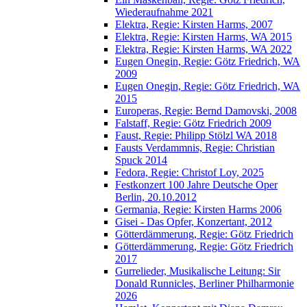
Wiederaufnahme 2021
Elektra, Regie: Kirsten Harms, 2007
Elektra, Regie: Kirsten Harms, WA 2015
Elektra, Regie: Kirsten Harms, WA 2022
Eugen Onegin, Regie: Götz Friedrich, WA
2009
Eugen Onegin, Regie: Götz Friedrich, WA
2015
Europeras, Regie: Bernd Damovski, 2008
Falstaff, Regie: Götz Friedrich 2009
Faust, Regie: Philipp Stölzl WA 2018
Fausts Verdammnis, Regie: Christian
Spuck 2014
Fedora, Regie: Christof Loy, 2025
Festkonzert 100 Jahre Deutsche Oper
Berlin, 20.10.2012
Germania, Regie: Kirsten Harms 2006
Gisei - Das Opfer, Konzertant, 2012
Götterdämmerung, Regie: Götz Friedrich
Götterdämmerung, Regie: Götz Friedrich
2017
Gurrelieder, Musikalische Leitung: Sir
Donald Runnicles, Berliner Philharmonie
2026