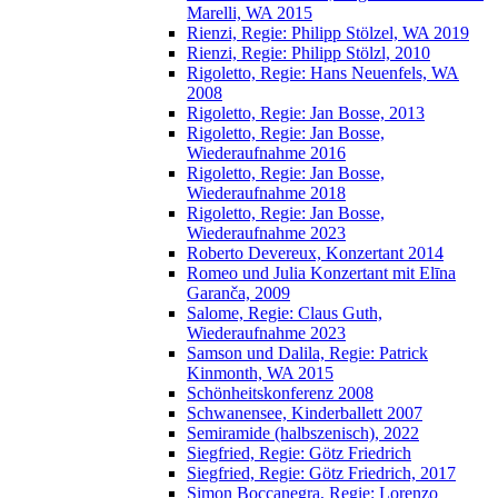
Marelli, WA 2015
Rienzi, Regie: Philipp Stölzel, WA 2019
Rienzi, Regie: Philipp Stölzl, 2010
Rigoletto, Regie: Hans Neuenfels, WA
2008
Rigoletto, Regie: Jan Bosse, 2013
Rigoletto, Regie: Jan Bosse,
Wiederaufnahme 2016
Rigoletto, Regie: Jan Bosse,
Wiederaufnahme 2018
Rigoletto, Regie: Jan Bosse,
Wiederaufnahme 2023
Roberto Devereux, Konzertant 2014
Romeo und Julia Konzertant mit Elīna
Garanča, 2009
Salome, Regie: Claus Guth,
Wiederaufnahme 2023
Samson und Dalila, Regie: Patrick
Kinmonth, WA 2015
Schönheitskonferenz 2008
Schwanensee, Kinderballett 2007
Semiramide (halbszenisch), 2022
Siegfried, Regie: Götz Friedrich
Siegfried, Regie: Götz Friedrich, 2017
Simon Boccanegra, Regie: Lorenzo