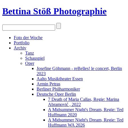
Bettina Stö
ß
Photographie
Foto der Woche
Portfolio
Archiv
Tanz
Schauspiel
Oper
Josefine Göhmann - reBelles! le concert, Berlin
2023
Aalto Musiktheater Essen
Armin Petras
Berliner Philharmoniker
Deutsche Oper Berlin
7 Death of Maria Callas, Regie: Marina
Abramović , 2022
A Midsummer Night's Dream, Regie: Ted
Huffmann 2020
A Midsummer Night's Dream, Regie: Ted
Huffmann WA 2026