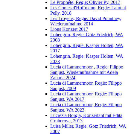
Le Prophéte, Regie: Olivier Py, 2017
Les Contes d'Hoffmann, Regie: Laurent
Pelly, 2018
Les Troyens, Regie: David Pountney,
Wiederaufnahme 2014
Lions Konzert 2017
Lohengrin, Regie: Götz Friedrich, WA
2008
Lohengrin, Regie: Kasper Holten, WA
2017
Lohengrin, Regie: Kasper Holten, WA
2023
Lucia di Lammermoor , Regie: Filippo
Sanjust, Wiederaufnahme mit Adela
Zaharia 2024
Lucia di Lammermoor, Regie: Filippo
Sanjust, 2009
Lucia di Lammermoor, Regie: Filippo
Sanjust, WA 2017
Lucia di Lammermoor, Regie: Filippo
Sanjust, WA 2023
Lucrezia Borgia, Konzertant mit Edita
Gruberova, 2013
Luisa Miller, Regie: Götz Friedrich, WA
2007