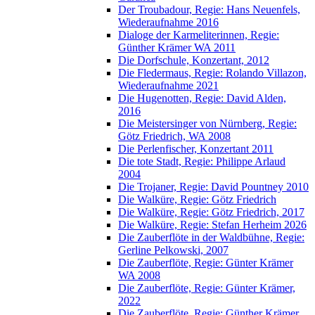
Der Troubadour, Regie: Hans Neuenfels,
Wiederaufnahme 2016
Dialoge der Karmeliterinnen, Regie:
Günther Krämer WA 2011
Die Dorfschule, Konzertant, 2012
Die Fledermaus, Regie: Rolando Villazon,
Wiederaufnahme 2021
Die Hugenotten, Regie: David Alden,
2016
Die Meistersinger von Nürnberg, Regie:
Götz Friedrich, WA 2008
Die Perlenfischer, Konzertant 2011
Die tote Stadt, Regie: Philippe Arlaud
2004
Die Trojaner, Regie: David Pountney 2010
Die Walküre, Regie: Götz Friedrich
Die Walküre, Regie: Götz Friedrich, 2017
Die Walküre, Regie: Stefan Herheim 2026
Die Zauberflöte in der Waldbühne, Regie:
Gerline Pelkowski, 2007
Die Zauberflöte, Regie: Günter Krämer
WA 2008
Die Zauberflöte, Regie: Günter Krämer,
2022
Die Zauberflöte, Regie: Günther Krämer,