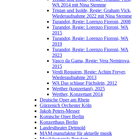
WA 2014 mit Nina Stemme
Tristan und Isolde, Regie: Graham Vick,
Wiederaufnahme 2022 mit Nina Stemme
Turandot, Regie: Lorenzo Fioroni, 2008
Turandot, Regie: Lorenzo Fioroni, WA
2015
Turandot, Regie: Lorenzo Fioroni, WA
2019
Turandot, Regie: Lorenzo Fioroni, WA
2023
Vasco da Gama, Regie: Vera Nemirova,
2015
Verdi Requiem, Regie: Achim Freyer,
Wiederaufnahme 2013
WA Das schlaue Füchslein, 2012
Werther (konzertant), 2025
Werther, Konzertant 2014
Deutsche Oper am Rhein
Gürzenich Orchester Köln
Jakob Peters-Messer
Komische Oper Berlin
Konzerthaus Berlin
Landestheater Detmold
MAM.manufaktur für aktuelle musik
Musikfestspiele Potsdam