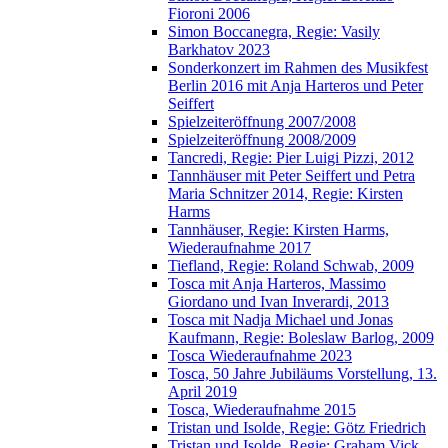
Fioroni 2006
Simon Boccanegra, Regie: Vasily
Barkhatov 2023
Sonderkonzert im Rahmen des Musikfest
Berlin 2016 mit Anja Harteros und Peter
Seiffert
Spielzeiteröffnung 2007/2008
Spielzeiteröffnung 2008/2009
Tancredi, Regie: Pier Luigi Pizzi, 2012
Tannhäuser mit Peter Seiffert und Petra
Maria Schnitzer 2014, Regie: Kirsten
Harms
Tannhäuser, Regie: Kirsten Harms,
Wiederaufnahme 2017
Tiefland, Regie: Roland Schwab, 2009
Tosca mit Anja Harteros, Massimo
Giordano und Ivan Inverardi, 2013
Tosca mit Nadja Michael und Jonas
Kaufmann, Regie: Boleslaw Barlog, 2009
Tosca Wiederaufnahme 2023
Tosca, 50 Jahre Jubiläums Vorstellung, 13.
April 2019
Tosca, Wiederaufnahme 2015
Tristan und Isolde, Regie: Götz Friedrich
Tristan und Isolde, Regie: Graham Vick,