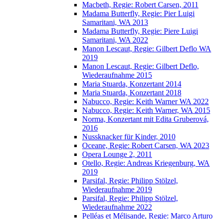
Macbeth, Regie: Robert Carsen, 2011
Madama Butterfly, Regie: Pier Luigi
Samaritani, WA 2013
Madama Butterfly, Regie: Piere Luigi
Samaritani, WA 2022
Manon Lescaut, Regie: Gilbert Deflo WA
2019
Manon Lescaut, Regie: Gilbert Deflo,
Wiederaufnahme 2015
Maria Stuarda, Konzertant 2014
Maria Stuarda, Konzertant 2018
Nabucco, Regie: Keith Warner WA 2022
Nabucco, Regie: Keith Warner, WA 2015
Norma, Konzertant mit Edita Gruberová,
2016
Nussknacker für Kinder, 2010
Oceane, Regie: Robert Carsen, WA 2023
Opera Lounge 2, 2011
Otello, Regie: Andreas Kriegenburg, WA
2019
Parsifal, Regie: Philipp Stölzel,
Wiederaufnahme 2019
Parsifal, Regie: Philipp Stölzel,
Wiederaufnahme 2022
Pelléas et Mélisande, Regie: Marco Arturo