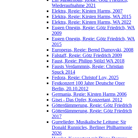
Wiederaufnahme 2021
Elektra, Regie: Kirsten Harms, 2007
Elektra, Regie: Kirsten Harms, WA 2015
Elektra, Regie: Kirsten Harms, WA 2022
Eugen Onegin, Regie: Götz Friedrich, WA
2009
Eugen Onegin, Regie: Götz Friedrich, WA
2015
Europeras, Regie: Bernd Damovski, 2008
Falstaff, Regie: Götz Friedrich 2009
Faust, Regie: Philipp Stölzl WA 2018
Fausts Verdammnis, Regie: Christian
Spuck 2014
Fedora, Regie: Christof Loy, 2025
Festkonzert 100 Jahre Deutsche Oper
Berlin, 20.10.2012
Germania, Regie: Kirsten Harms 2006
Gisei - Das Opfer, Konzertant, 2012
Götterdämmerung, Regie: Götz Friedrich
Götterdämmerung, Regie: Götz Friedrich
2017
Gurrelieder, Musikalische Leitung: Sir
Donald Runnicles, Berliner Philharmonie
2026