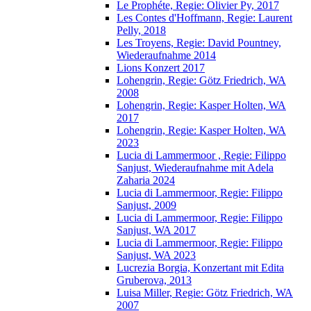
Le Prophéte, Regie: Olivier Py, 2017
Les Contes d'Hoffmann, Regie: Laurent
Pelly, 2018
Les Troyens, Regie: David Pountney,
Wiederaufnahme 2014
Lions Konzert 2017
Lohengrin, Regie: Götz Friedrich, WA
2008
Lohengrin, Regie: Kasper Holten, WA
2017
Lohengrin, Regie: Kasper Holten, WA
2023
Lucia di Lammermoor , Regie: Filippo
Sanjust, Wiederaufnahme mit Adela
Zaharia 2024
Lucia di Lammermoor, Regie: Filippo
Sanjust, 2009
Lucia di Lammermoor, Regie: Filippo
Sanjust, WA 2017
Lucia di Lammermoor, Regie: Filippo
Sanjust, WA 2023
Lucrezia Borgia, Konzertant mit Edita
Gruberova, 2013
Luisa Miller, Regie: Götz Friedrich, WA
2007