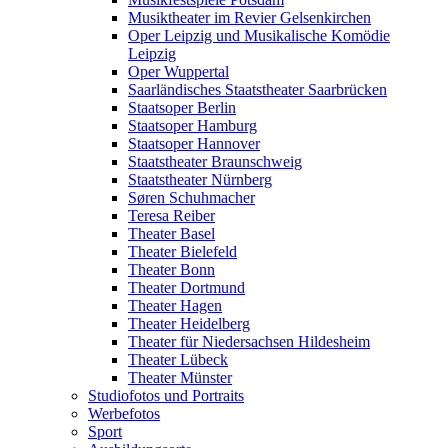
Musiktheater im Revier Gelsenkirchen
Oper Leipzig und Musikalische Komödie
Leipzig
Oper Wuppertal
Saarländisches Staatstheater Saarbrücken
Staatsoper Berlin
Staatsoper Hamburg
Staatsoper Hannover
Staatstheater Braunschweig
Staatstheater Nürnberg
Søren Schuhmacher
Teresa Reiber
Theater Basel
Theater Bielefeld
Theater Bonn
Theater Dortmund
Theater Hagen
Theater Heidelberg
Theater für Niedersachsen Hildesheim
Theater Lübeck
Theater Münster
Studiofotos und Portraits
Werbefotos
Sport