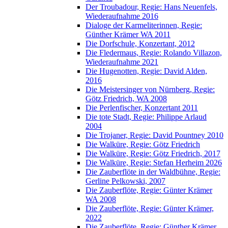
Der Troubadour, Regie: Hans Neuenfels,
Wiederaufnahme 2016
Dialoge der Karmeliterinnen, Regie:
Günther Krämer WA 2011
Die Dorfschule, Konzertant, 2012
Die Fledermaus, Regie: Rolando Villazon,
Wiederaufnahme 2021
Die Hugenotten, Regie: David Alden,
2016
Die Meistersinger von Nürnberg, Regie:
Götz Friedrich, WA 2008
Die Perlenfischer, Konzertant 2011
Die tote Stadt, Regie: Philippe Arlaud
2004
Die Trojaner, Regie: David Pountney 2010
Die Walküre, Regie: Götz Friedrich
Die Walküre, Regie: Götz Friedrich, 2017
Die Walküre, Regie: Stefan Herheim 2026
Die Zauberflöte in der Waldbühne, Regie:
Gerline Pelkowski, 2007
Die Zauberflöte, Regie: Günter Krämer
WA 2008
Die Zauberflöte, Regie: Günter Krämer,
2022
Die Zauberflöte, Regie: Günther Krämer,