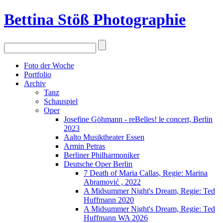
Bettina Stö
ß
Photographie
Foto der Woche
Portfolio
Archiv
Tanz
Schauspiel
Oper
Josefine Göhmann - reBelles! le concert, Berlin
2023
Aalto Musiktheater Essen
Armin Petras
Berliner Philharmoniker
Deutsche Oper Berlin
7 Death of Maria Callas, Regie: Marina
Abramović , 2022
A Midsummer Night's Dream, Regie: Ted
Huffmann 2020
A Midsummer Night's Dream, Regie: Ted
Huffmann WA 2026