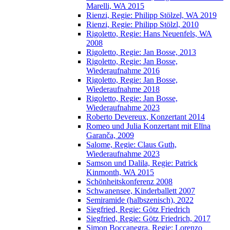
Marelli, WA 2015
Rienzi, Regie: Philipp Stölzel, WA 2019
Rienzi, Regie: Philipp Stölzl, 2010
Rigoletto, Regie: Hans Neuenfels, WA
2008
Rigoletto, Regie: Jan Bosse, 2013
Rigoletto, Regie: Jan Bosse,
Wiederaufnahme 2016
Rigoletto, Regie: Jan Bosse,
Wiederaufnahme 2018
Rigoletto, Regie: Jan Bosse,
Wiederaufnahme 2023
Roberto Devereux, Konzertant 2014
Romeo und Julia Konzertant mit Elīna
Garanča, 2009
Salome, Regie: Claus Guth,
Wiederaufnahme 2023
Samson und Dalila, Regie: Patrick
Kinmonth, WA 2015
Schönheitskonferenz 2008
Schwanensee, Kinderballett 2007
Semiramide (halbszenisch), 2022
Siegfried, Regie: Götz Friedrich
Siegfried, Regie: Götz Friedrich, 2017
Simon Boccanegra, Regie: Lorenzo