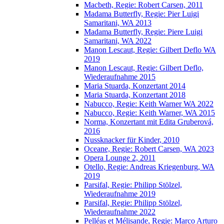
Macbeth, Regie: Robert Carsen, 2011
Madama Butterfly, Regie: Pier Luigi
Samaritani, WA 2013
Madama Butterfly, Regie: Piere Luigi
Samaritani, WA 2022
Manon Lescaut, Regie: Gilbert Deflo WA
2019
Manon Lescaut, Regie: Gilbert Deflo,
Wiederaufnahme 2015
Maria Stuarda, Konzertant 2014
Maria Stuarda, Konzertant 2018
Nabucco, Regie: Keith Warner WA 2022
Nabucco, Regie: Keith Warner, WA 2015
Norma, Konzertant mit Edita Gruberová,
2016
Nussknacker für Kinder, 2010
Oceane, Regie: Robert Carsen, WA 2023
Opera Lounge 2, 2011
Otello, Regie: Andreas Kriegenburg, WA
2019
Parsifal, Regie: Philipp Stölzel,
Wiederaufnahme 2019
Parsifal, Regie: Philipp Stölzel,
Wiederaufnahme 2022
Pelléas et Mélisande, Regie: Marco Arturo