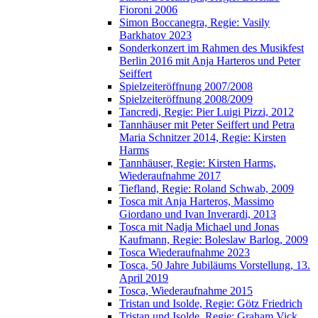
Fioroni 2006
Simon Boccanegra, Regie: Vasily
Barkhatov 2023
Sonderkonzert im Rahmen des Musikfest
Berlin 2016 mit Anja Harteros und Peter
Seiffert
Spielzeiteröffnung 2007/2008
Spielzeiteröffnung 2008/2009
Tancredi, Regie: Pier Luigi Pizzi, 2012
Tannhäuser mit Peter Seiffert und Petra
Maria Schnitzer 2014, Regie: Kirsten
Harms
Tannhäuser, Regie: Kirsten Harms,
Wiederaufnahme 2017
Tiefland, Regie: Roland Schwab, 2009
Tosca mit Anja Harteros, Massimo
Giordano und Ivan Inverardi, 2013
Tosca mit Nadja Michael und Jonas
Kaufmann, Regie: Boleslaw Barlog, 2009
Tosca Wiederaufnahme 2023
Tosca, 50 Jahre Jubiläums Vorstellung, 13.
April 2019
Tosca, Wiederaufnahme 2015
Tristan und Isolde, Regie: Götz Friedrich
Tristan und Isolde, Regie: Graham Vick,