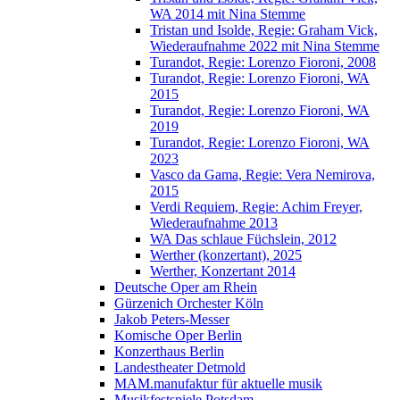
WA 2014 mit Nina Stemme
Tristan und Isolde, Regie: Graham Vick,
Wiederaufnahme 2022 mit Nina Stemme
Turandot, Regie: Lorenzo Fioroni, 2008
Turandot, Regie: Lorenzo Fioroni, WA
2015
Turandot, Regie: Lorenzo Fioroni, WA
2019
Turandot, Regie: Lorenzo Fioroni, WA
2023
Vasco da Gama, Regie: Vera Nemirova,
2015
Verdi Requiem, Regie: Achim Freyer,
Wiederaufnahme 2013
WA Das schlaue Füchslein, 2012
Werther (konzertant), 2025
Werther, Konzertant 2014
Deutsche Oper am Rhein
Gürzenich Orchester Köln
Jakob Peters-Messer
Komische Oper Berlin
Konzerthaus Berlin
Landestheater Detmold
MAM.manufaktur für aktuelle musik
Musikfestspiele Potsdam