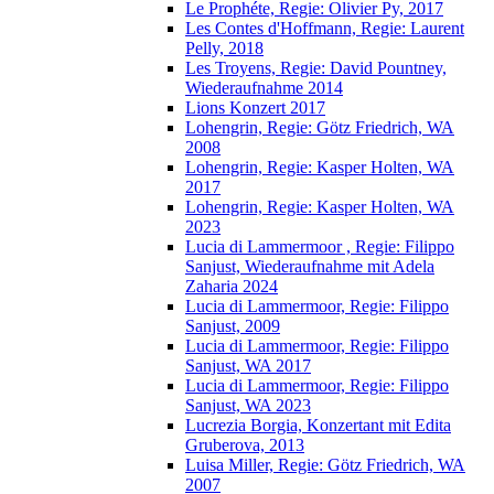
Le Prophéte, Regie: Olivier Py, 2017
Les Contes d'Hoffmann, Regie: Laurent
Pelly, 2018
Les Troyens, Regie: David Pountney,
Wiederaufnahme 2014
Lions Konzert 2017
Lohengrin, Regie: Götz Friedrich, WA
2008
Lohengrin, Regie: Kasper Holten, WA
2017
Lohengrin, Regie: Kasper Holten, WA
2023
Lucia di Lammermoor , Regie: Filippo
Sanjust, Wiederaufnahme mit Adela
Zaharia 2024
Lucia di Lammermoor, Regie: Filippo
Sanjust, 2009
Lucia di Lammermoor, Regie: Filippo
Sanjust, WA 2017
Lucia di Lammermoor, Regie: Filippo
Sanjust, WA 2023
Lucrezia Borgia, Konzertant mit Edita
Gruberova, 2013
Luisa Miller, Regie: Götz Friedrich, WA
2007