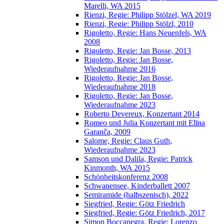
Marelli, WA 2015
Rienzi, Regie: Philipp Stölzel, WA 2019
Rienzi, Regie: Philipp Stölzl, 2010
Rigoletto, Regie: Hans Neuenfels, WA
2008
Rigoletto, Regie: Jan Bosse, 2013
Rigoletto, Regie: Jan Bosse,
Wiederaufnahme 2016
Rigoletto, Regie: Jan Bosse,
Wiederaufnahme 2018
Rigoletto, Regie: Jan Bosse,
Wiederaufnahme 2023
Roberto Devereux, Konzertant 2014
Romeo und Julia Konzertant mit Elīna
Garanča, 2009
Salome, Regie: Claus Guth,
Wiederaufnahme 2023
Samson und Dalila, Regie: Patrick
Kinmonth, WA 2015
Schönheitskonferenz 2008
Schwanensee, Kinderballett 2007
Semiramide (halbszenisch), 2022
Siegfried, Regie: Götz Friedrich
Siegfried, Regie: Götz Friedrich, 2017
Simon Boccanegra, Regie: Lorenzo