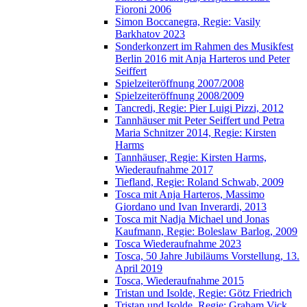
Fioroni 2006
Simon Boccanegra, Regie: Vasily
Barkhatov 2023
Sonderkonzert im Rahmen des Musikfest
Berlin 2016 mit Anja Harteros und Peter
Seiffert
Spielzeiteröffnung 2007/2008
Spielzeiteröffnung 2008/2009
Tancredi, Regie: Pier Luigi Pizzi, 2012
Tannhäuser mit Peter Seiffert und Petra
Maria Schnitzer 2014, Regie: Kirsten
Harms
Tannhäuser, Regie: Kirsten Harms,
Wiederaufnahme 2017
Tiefland, Regie: Roland Schwab, 2009
Tosca mit Anja Harteros, Massimo
Giordano und Ivan Inverardi, 2013
Tosca mit Nadja Michael und Jonas
Kaufmann, Regie: Boleslaw Barlog, 2009
Tosca Wiederaufnahme 2023
Tosca, 50 Jahre Jubiläums Vorstellung, 13.
April 2019
Tosca, Wiederaufnahme 2015
Tristan und Isolde, Regie: Götz Friedrich
Tristan und Isolde, Regie: Graham Vick,