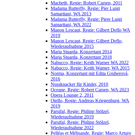
Macbeth, Regie: Robert Carsen, 2011
Madama Butterfly, Regie: Pier Luigi
Samaritani, WA 2013
Madama Butterfly, Regie: Piere Luigi
Samaritani, WA 2022
Manon Lescaut, Regie: Gilbert Deflo WA
2019
Manon Lescaut, Regie: Gilbert Deflo,
Wiederaufnahme 2015
Maria Stuarda, Konzertant 2014
Maria Stuarda, Konzertant 2018
Nabucco, Regie: Keith Warner WA 2022
Nabucco, Regie: Keith Warner, WA 2015
Norma, Konzertant mit Edita Gruberová,
2016
Nussknacker für Kinder, 2010
Oceane, Regie: Robert Carsen, WA 2023
Opera Lounge 2, 2011
Otello, Regie: Andreas Kriegenburg, WA
2019
Parsifal, Regie: Philipp Stölzel,
Wiederaufnahme 2019
Parsifal, Regie: Philipp Stölzel,
Wiederaufnahme 2022
Pelléas et Mélisande, Regie: Marco Arturo