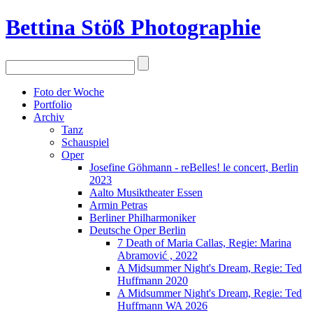
Bettina Stö
ß
Photographie
Foto der Woche
Portfolio
Archiv
Tanz
Schauspiel
Oper
Josefine Göhmann - reBelles! le concert, Berlin
2023
Aalto Musiktheater Essen
Armin Petras
Berliner Philharmoniker
Deutsche Oper Berlin
7 Death of Maria Callas, Regie: Marina
Abramović , 2022
A Midsummer Night's Dream, Regie: Ted
Huffmann 2020
A Midsummer Night's Dream, Regie: Ted
Huffmann WA 2026