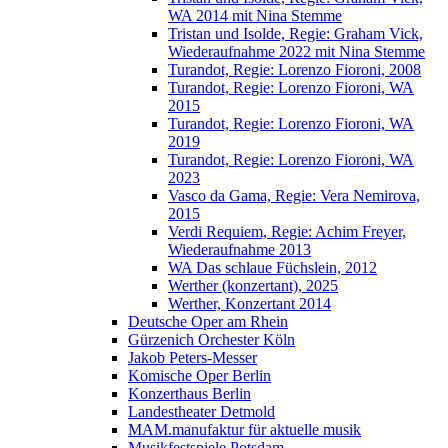
WA 2014 mit Nina Stemme
Tristan und Isolde, Regie: Graham Vick,
Wiederaufnahme 2022 mit Nina Stemme
Turandot, Regie: Lorenzo Fioroni, 2008
Turandot, Regie: Lorenzo Fioroni, WA
2015
Turandot, Regie: Lorenzo Fioroni, WA
2019
Turandot, Regie: Lorenzo Fioroni, WA
2023
Vasco da Gama, Regie: Vera Nemirova,
2015
Verdi Requiem, Regie: Achim Freyer,
Wiederaufnahme 2013
WA Das schlaue Füchslein, 2012
Werther (konzertant), 2025
Werther, Konzertant 2014
Deutsche Oper am Rhein
Gürzenich Orchester Köln
Jakob Peters-Messer
Komische Oper Berlin
Konzerthaus Berlin
Landestheater Detmold
MAM.manufaktur für aktuelle musik
Musikfestspiele Potsdam