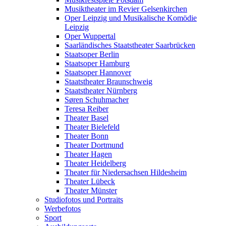
Musiktheater im Revier Gelsenkirchen
Oper Leipzig und Musikalische Komödie
Leipzig
Oper Wuppertal
Saarländisches Staatstheater Saarbrücken
Staatsoper Berlin
Staatsoper Hamburg
Staatsoper Hannover
Staatstheater Braunschweig
Staatstheater Nürnberg
Søren Schuhmacher
Teresa Reiber
Theater Basel
Theater Bielefeld
Theater Bonn
Theater Dortmund
Theater Hagen
Theater Heidelberg
Theater für Niedersachsen Hildesheim
Theater Lübeck
Theater Münster
Studiofotos und Portraits
Werbefotos
Sport