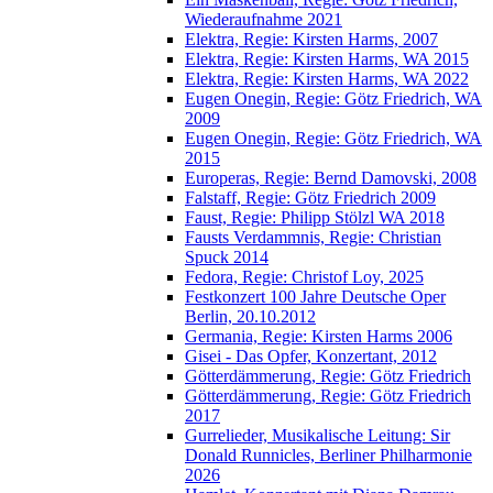
Wiederaufnahme 2021
Elektra, Regie: Kirsten Harms, 2007
Elektra, Regie: Kirsten Harms, WA 2015
Elektra, Regie: Kirsten Harms, WA 2022
Eugen Onegin, Regie: Götz Friedrich, WA
2009
Eugen Onegin, Regie: Götz Friedrich, WA
2015
Europeras, Regie: Bernd Damovski, 2008
Falstaff, Regie: Götz Friedrich 2009
Faust, Regie: Philipp Stölzl WA 2018
Fausts Verdammnis, Regie: Christian
Spuck 2014
Fedora, Regie: Christof Loy, 2025
Festkonzert 100 Jahre Deutsche Oper
Berlin, 20.10.2012
Germania, Regie: Kirsten Harms 2006
Gisei - Das Opfer, Konzertant, 2012
Götterdämmerung, Regie: Götz Friedrich
Götterdämmerung, Regie: Götz Friedrich
2017
Gurrelieder, Musikalische Leitung: Sir
Donald Runnicles, Berliner Philharmonie
2026