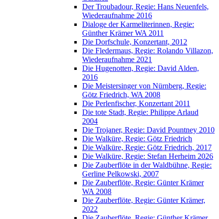
Der Troubadour, Regie: Hans Neuenfels,
Wiederaufnahme 2016
Dialoge der Karmeliterinnen, Regie:
Günther Krämer WA 2011
Die Dorfschule, Konzertant, 2012
Die Fledermaus, Regie: Rolando Villazon,
Wiederaufnahme 2021
Die Hugenotten, Regie: David Alden,
2016
Die Meistersinger von Nürnberg, Regie:
Götz Friedrich, WA 2008
Die Perlenfischer, Konzertant 2011
Die tote Stadt, Regie: Philippe Arlaud
2004
Die Trojaner, Regie: David Pountney 2010
Die Walküre, Regie: Götz Friedrich
Die Walküre, Regie: Götz Friedrich, 2017
Die Walküre, Regie: Stefan Herheim 2026
Die Zauberflöte in der Waldbühne, Regie:
Gerline Pelkowski, 2007
Die Zauberflöte, Regie: Günter Krämer
WA 2008
Die Zauberflöte, Regie: Günter Krämer,
2022
Die Zauberflöte, Regie: Günther Krämer,