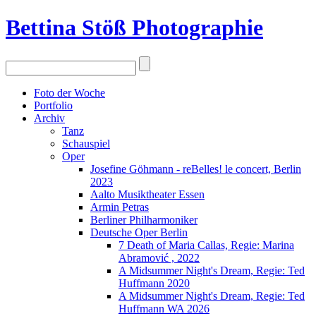
Bettina Stö
ß
Photographie
Foto der Woche
Portfolio
Archiv
Tanz
Schauspiel
Oper
Josefine Göhmann - reBelles! le concert, Berlin
2023
Aalto Musiktheater Essen
Armin Petras
Berliner Philharmoniker
Deutsche Oper Berlin
7 Death of Maria Callas, Regie: Marina
Abramović , 2022
A Midsummer Night's Dream, Regie: Ted
Huffmann 2020
A Midsummer Night's Dream, Regie: Ted
Huffmann WA 2026