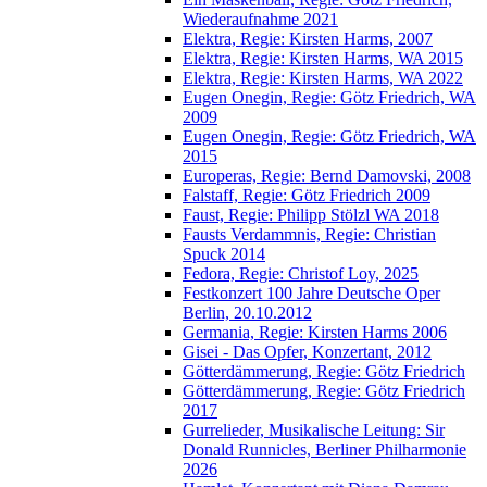
Wiederaufnahme 2021
Elektra, Regie: Kirsten Harms, 2007
Elektra, Regie: Kirsten Harms, WA 2015
Elektra, Regie: Kirsten Harms, WA 2022
Eugen Onegin, Regie: Götz Friedrich, WA
2009
Eugen Onegin, Regie: Götz Friedrich, WA
2015
Europeras, Regie: Bernd Damovski, 2008
Falstaff, Regie: Götz Friedrich 2009
Faust, Regie: Philipp Stölzl WA 2018
Fausts Verdammnis, Regie: Christian
Spuck 2014
Fedora, Regie: Christof Loy, 2025
Festkonzert 100 Jahre Deutsche Oper
Berlin, 20.10.2012
Germania, Regie: Kirsten Harms 2006
Gisei - Das Opfer, Konzertant, 2012
Götterdämmerung, Regie: Götz Friedrich
Götterdämmerung, Regie: Götz Friedrich
2017
Gurrelieder, Musikalische Leitung: Sir
Donald Runnicles, Berliner Philharmonie
2026