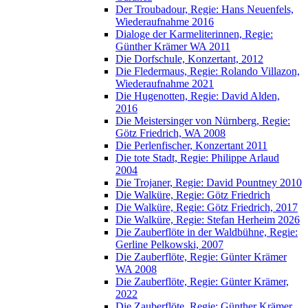
Der Troubadour, Regie: Hans Neuenfels,
Wiederaufnahme 2016
Dialoge der Karmeliterinnen, Regie:
Günther Krämer WA 2011
Die Dorfschule, Konzertant, 2012
Die Fledermaus, Regie: Rolando Villazon,
Wiederaufnahme 2021
Die Hugenotten, Regie: David Alden,
2016
Die Meistersinger von Nürnberg, Regie:
Götz Friedrich, WA 2008
Die Perlenfischer, Konzertant 2011
Die tote Stadt, Regie: Philippe Arlaud
2004
Die Trojaner, Regie: David Pountney 2010
Die Walküre, Regie: Götz Friedrich
Die Walküre, Regie: Götz Friedrich, 2017
Die Walküre, Regie: Stefan Herheim 2026
Die Zauberflöte in der Waldbühne, Regie:
Gerline Pelkowski, 2007
Die Zauberflöte, Regie: Günter Krämer
WA 2008
Die Zauberflöte, Regie: Günter Krämer,
2022
Die Zauberflöte, Regie: Günther Krämer,