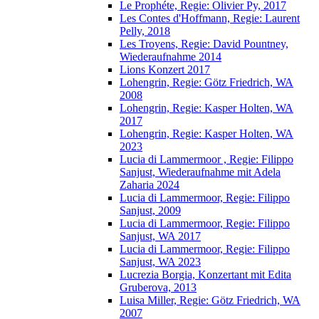
Le Prophéte, Regie: Olivier Py, 2017
Les Contes d'Hoffmann, Regie: Laurent
Pelly, 2018
Les Troyens, Regie: David Pountney,
Wiederaufnahme 2014
Lions Konzert 2017
Lohengrin, Regie: Götz Friedrich, WA
2008
Lohengrin, Regie: Kasper Holten, WA
2017
Lohengrin, Regie: Kasper Holten, WA
2023
Lucia di Lammermoor , Regie: Filippo
Sanjust, Wiederaufnahme mit Adela
Zaharia 2024
Lucia di Lammermoor, Regie: Filippo
Sanjust, 2009
Lucia di Lammermoor, Regie: Filippo
Sanjust, WA 2017
Lucia di Lammermoor, Regie: Filippo
Sanjust, WA 2023
Lucrezia Borgia, Konzertant mit Edita
Gruberova, 2013
Luisa Miller, Regie: Götz Friedrich, WA
2007