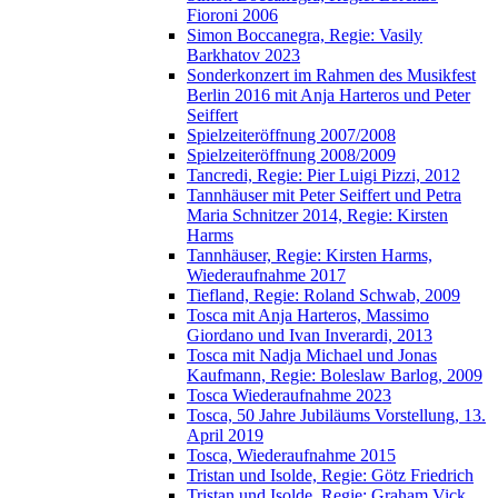
Fioroni 2006
Simon Boccanegra, Regie: Vasily
Barkhatov 2023
Sonderkonzert im Rahmen des Musikfest
Berlin 2016 mit Anja Harteros und Peter
Seiffert
Spielzeiteröffnung 2007/2008
Spielzeiteröffnung 2008/2009
Tancredi, Regie: Pier Luigi Pizzi, 2012
Tannhäuser mit Peter Seiffert und Petra
Maria Schnitzer 2014, Regie: Kirsten
Harms
Tannhäuser, Regie: Kirsten Harms,
Wiederaufnahme 2017
Tiefland, Regie: Roland Schwab, 2009
Tosca mit Anja Harteros, Massimo
Giordano und Ivan Inverardi, 2013
Tosca mit Nadja Michael und Jonas
Kaufmann, Regie: Boleslaw Barlog, 2009
Tosca Wiederaufnahme 2023
Tosca, 50 Jahre Jubiläums Vorstellung, 13.
April 2019
Tosca, Wiederaufnahme 2015
Tristan und Isolde, Regie: Götz Friedrich
Tristan und Isolde, Regie: Graham Vick,