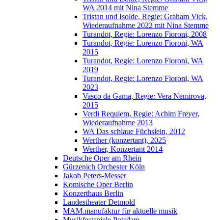
WA 2014 mit Nina Stemme
Tristan und Isolde, Regie: Graham Vick,
Wiederaufnahme 2022 mit Nina Stemme
Turandot, Regie: Lorenzo Fioroni, 2008
Turandot, Regie: Lorenzo Fioroni, WA
2015
Turandot, Regie: Lorenzo Fioroni, WA
2019
Turandot, Regie: Lorenzo Fioroni, WA
2023
Vasco da Gama, Regie: Vera Nemirova,
2015
Verdi Requiem, Regie: Achim Freyer,
Wiederaufnahme 2013
WA Das schlaue Füchslein, 2012
Werther (konzertant), 2025
Werther, Konzertant 2014
Deutsche Oper am Rhein
Gürzenich Orchester Köln
Jakob Peters-Messer
Komische Oper Berlin
Konzerthaus Berlin
Landestheater Detmold
MAM.manufaktur für aktuelle musik
Musikfestspiele Potsdam