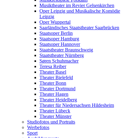
Musiktheater im Revier Gelsenkirchen
Oper Leipzig und Musikalische Komödie
Leipzig
Oper Wuppertal
Saarländisches Staatstheater Saarbrücken
Staatsoper Berlin
Staatsoper Hamburg
Staatsoper Hannover
Staatstheater Braunschweig
Staatstheater Nürnberg
Søren Schuhmacher
Teresa Reiber
Theater Basel
Theater Bielefeld
Theater Bonn
Theater Dortmund
Theater Hagen
Theater Heidelberg
Theater für Niedersachsen Hildesheim
Theater Lübeck
Theater Münster
Studiofotos und Portraits
Werbefotos
Sport