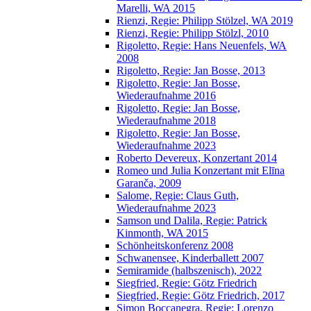
Marelli, WA 2015
Rienzi, Regie: Philipp Stölzel, WA 2019
Rienzi, Regie: Philipp Stölzl, 2010
Rigoletto, Regie: Hans Neuenfels, WA
2008
Rigoletto, Regie: Jan Bosse, 2013
Rigoletto, Regie: Jan Bosse,
Wiederaufnahme 2016
Rigoletto, Regie: Jan Bosse,
Wiederaufnahme 2018
Rigoletto, Regie: Jan Bosse,
Wiederaufnahme 2023
Roberto Devereux, Konzertant 2014
Romeo und Julia Konzertant mit Elīna
Garanča, 2009
Salome, Regie: Claus Guth,
Wiederaufnahme 2023
Samson und Dalila, Regie: Patrick
Kinmonth, WA 2015
Schönheitskonferenz 2008
Schwanensee, Kinderballett 2007
Semiramide (halbszenisch), 2022
Siegfried, Regie: Götz Friedrich
Siegfried, Regie: Götz Friedrich, 2017
Simon Boccanegra, Regie: Lorenzo