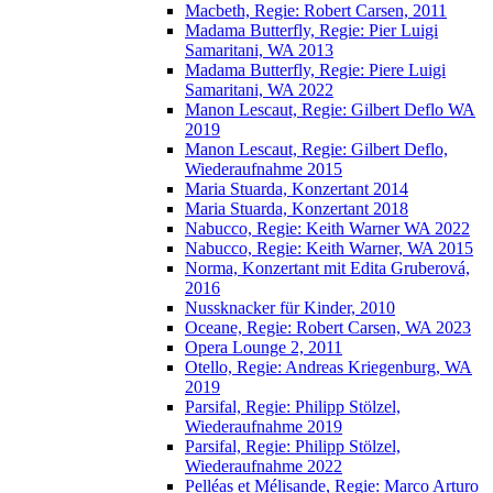
Macbeth, Regie: Robert Carsen, 2011
Madama Butterfly, Regie: Pier Luigi
Samaritani, WA 2013
Madama Butterfly, Regie: Piere Luigi
Samaritani, WA 2022
Manon Lescaut, Regie: Gilbert Deflo WA
2019
Manon Lescaut, Regie: Gilbert Deflo,
Wiederaufnahme 2015
Maria Stuarda, Konzertant 2014
Maria Stuarda, Konzertant 2018
Nabucco, Regie: Keith Warner WA 2022
Nabucco, Regie: Keith Warner, WA 2015
Norma, Konzertant mit Edita Gruberová,
2016
Nussknacker für Kinder, 2010
Oceane, Regie: Robert Carsen, WA 2023
Opera Lounge 2, 2011
Otello, Regie: Andreas Kriegenburg, WA
2019
Parsifal, Regie: Philipp Stölzel,
Wiederaufnahme 2019
Parsifal, Regie: Philipp Stölzel,
Wiederaufnahme 2022
Pelléas et Mélisande, Regie: Marco Arturo