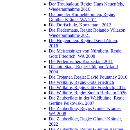
Der Troubadour, Regie: Hans Neuenfels,
Wiederaufnahme 2016
Dialoge der Karmeliterinnen, Regie:
Günther Krämer WA 2011
Die Dorfschule, Konzertant, 2012
Die Fledermaus, Regie: Rolando Villazon,
Wiederaufnahme 2021
Die Hugenotten, Regie: David Alden,
2016
Die Meistersinger von Nürnberg, Regie:
Götz Friedrich, WA 2008
Die Perlenfischer, Konzertant 2011
Die tote Stadt, Regie: Philippe Arlaud
2004
Die Trojaner, Regie: David Pountney 2010
Die Walküre, Regie: Götz Friedrich
Die Walküre, Regie: Götz Friedrich, 2017
Die Walküre, Regie: Stefan Herheim 2026
Die Zauberflöte in der Waldbühne, Regie:
Gerline Pelkowski, 2007
Die Zauberflöte, Regie: Günter Krämer
WA 2008
Die Zauberflöte, Regie: Günter Krämer,
2022
Die Zauberflöte, Regie: Günther Krämer,