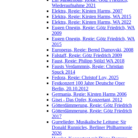
Wiederaufnahme 2021
Elektra, Regie: Kirsten Harms, 2007
Elektra, Regie: Kirsten Harms, WA 2015
Elektra, Regie: Kirsten Harms, WA 2022
Eugen Onegin, Regie: Götz Friedrich, WA
2009
Eugen Onegin, Regie: Götz Friedrich, WA
2015
Europeras, Regie: Bernd Damovski, 2008
Falstaff, Regie: Götz Friedrich 2009
Faust, Regie: Philipp Stölzl WA 2018
Fausts Verdammnis, Regie: Christian
Spuck 2014
Fedora, Regie: Christof Loy, 2025
Festkonzert 100 Jahre Deutsche Oper
Berlin, 20.10.2012
Germania, Regie: Kirsten Harms 2006
Gisei - Das Opfer, Konzertant, 2012
Götterdämmerung, Regie: Götz Friedrich
Götterdämmerung, Regie: Götz Friedrich
2017
Gurrelieder, Musikalische Leitung: Sir
Donald Runnicles, Berliner Philharmonie
2026