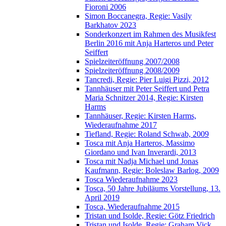
Fioroni 2006
Simon Boccanegra, Regie: Vasily
Barkhatov 2023
Sonderkonzert im Rahmen des Musikfest
Berlin 2016 mit Anja Harteros und Peter
Seiffert
Spielzeiteröffnung 2007/2008
Spielzeiteröffnung 2008/2009
Tancredi, Regie: Pier Luigi Pizzi, 2012
Tannhäuser mit Peter Seiffert und Petra
Maria Schnitzer 2014, Regie: Kirsten
Harms
Tannhäuser, Regie: Kirsten Harms,
Wiederaufnahme 2017
Tiefland, Regie: Roland Schwab, 2009
Tosca mit Anja Harteros, Massimo
Giordano und Ivan Inverardi, 2013
Tosca mit Nadja Michael und Jonas
Kaufmann, Regie: Boleslaw Barlog, 2009
Tosca Wiederaufnahme 2023
Tosca, 50 Jahre Jubiläums Vorstellung, 13.
April 2019
Tosca, Wiederaufnahme 2015
Tristan und Isolde, Regie: Götz Friedrich
Tristan und Isolde, Regie: Graham Vick,