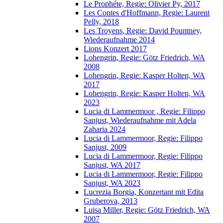
Le Prophéte, Regie: Olivier Py, 2017
Les Contes d'Hoffmann, Regie: Laurent
Pelly, 2018
Les Troyens, Regie: David Pountney,
Wiederaufnahme 2014
Lions Konzert 2017
Lohengrin, Regie: Götz Friedrich, WA
2008
Lohengrin, Regie: Kasper Holten, WA
2017
Lohengrin, Regie: Kasper Holten, WA
2023
Lucia di Lammermoor , Regie: Filippo
Sanjust, Wiederaufnahme mit Adela
Zaharia 2024
Lucia di Lammermoor, Regie: Filippo
Sanjust, 2009
Lucia di Lammermoor, Regie: Filippo
Sanjust, WA 2017
Lucia di Lammermoor, Regie: Filippo
Sanjust, WA 2023
Lucrezia Borgia, Konzertant mit Edita
Gruberova, 2013
Luisa Miller, Regie: Götz Friedrich, WA
2007