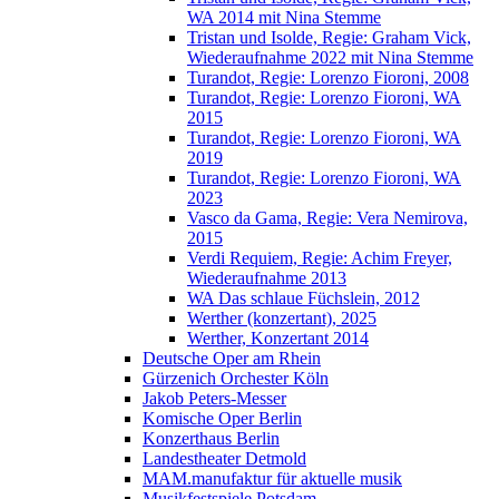
WA 2014 mit Nina Stemme
Tristan und Isolde, Regie: Graham Vick,
Wiederaufnahme 2022 mit Nina Stemme
Turandot, Regie: Lorenzo Fioroni, 2008
Turandot, Regie: Lorenzo Fioroni, WA
2015
Turandot, Regie: Lorenzo Fioroni, WA
2019
Turandot, Regie: Lorenzo Fioroni, WA
2023
Vasco da Gama, Regie: Vera Nemirova,
2015
Verdi Requiem, Regie: Achim Freyer,
Wiederaufnahme 2013
WA Das schlaue Füchslein, 2012
Werther (konzertant), 2025
Werther, Konzertant 2014
Deutsche Oper am Rhein
Gürzenich Orchester Köln
Jakob Peters-Messer
Komische Oper Berlin
Konzerthaus Berlin
Landestheater Detmold
MAM.manufaktur für aktuelle musik
Musikfestspiele Potsdam