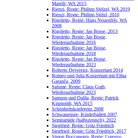
Marelli, WA 2015
Rienzi, Regie: Philipp Stölzel, WA 2019
Rienzi, Regie: Philipp Stölzl, 2010
Rigoletto, Regie: Hans Neuenfels, WA
2008
Rigoletto, Regie: Jan Bosse, 2013
Rigoletto, Regie: Jan Bosse,
Wiederaufnahme 2016
Rigoletto, Regie: Jan Bosse,
Wiederaufnahme 2018
Rigoletto, Regie: Jan Bosse,
Wiederaufnahme 2023
Roberto Devereux, Konzertant 2014
Romeo und Julia Konzertant mit Elīna
Garanča, 2009
Salome, Regie: Claus Guth,
Wiederaufnahme 2023
Samson und Dalila, Regie: Patrick
Kinmonth, WA 2015
Schönheitskonferenz 2008
Schwanensee, Kinderballett 2007
Semiramide (halbszenisch), 2022
Siegfried, Regie: Götz Friedrich
Siegfried, Regie: Götz Friedrich, 2017
Simon Boccanegra, Regie: Lorenzo