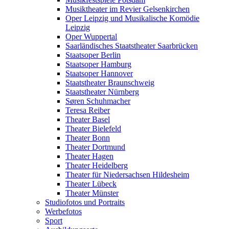
Musiktheater im Revier Gelsenkirchen
Oper Leipzig und Musikalische Komödie
Leipzig
Oper Wuppertal
Saarländisches Staatstheater Saarbrücken
Staatsoper Berlin
Staatsoper Hamburg
Staatsoper Hannover
Staatstheater Braunschweig
Staatstheater Nürnberg
Søren Schuhmacher
Teresa Reiber
Theater Basel
Theater Bielefeld
Theater Bonn
Theater Dortmund
Theater Hagen
Theater Heidelberg
Theater für Niedersachsen Hildesheim
Theater Lübeck
Theater Münster
Studiofotos und Portraits
Werbefotos
Sport