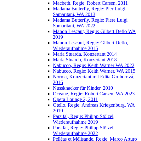
Macbeth, Regie: Robert Carsen, 2011
Madama Butterfly, Regie: Pier Luigi
Samaritani, WA 2013
Madama Butterfly, Regie: Piere Luigi
Samaritani, WA 2022
Manon Lescaut, Regie: Gilbert Deflo WA
2019
Manon Lescaut, Regie: Gilbert Deflo,
Wiederaufnahme 2015
Maria Stuarda, Konzertant 2014
Maria Stuarda, Konzertant 2018
Nabucco, Regie: Keith Warner WA 2022
Nabucco, Regie: Keith Warner, WA 2015
Norma, Konzertant mit Edita Gruberová,
2016
Nussknacker für Kinder, 2010
Oceane, Regie: Robert Carsen, WA 2023
Opera Lounge 2, 2011
Otello, Regie: Andreas Kriegenburg, WA
2019
Parsifal, Regie: Philipp Stölzel,
Wiederaufnahme 2019
Parsifal, Regie: Philipp Stölzel,
Wiederaufnahme 2022
Pelléas et Mélisande, Regie: Marco Arturo