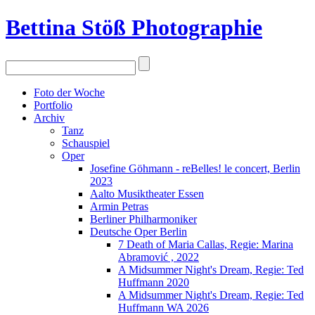
Bettina Stö
ß
Photographie
Foto der Woche
Portfolio
Archiv
Tanz
Schauspiel
Oper
Josefine Göhmann - reBelles! le concert, Berlin
2023
Aalto Musiktheater Essen
Armin Petras
Berliner Philharmoniker
Deutsche Oper Berlin
7 Death of Maria Callas, Regie: Marina
Abramović , 2022
A Midsummer Night's Dream, Regie: Ted
Huffmann 2020
A Midsummer Night's Dream, Regie: Ted
Huffmann WA 2026