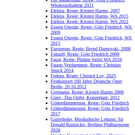
Wiederaufnahme 2021
Elektra, Regie: Kirsten Harms, 2007
Elektra, Regie: Kirsten Harms, WA 2015
Elektra, Regie: Kirsten Harms, WA 2022
Eugen Onegin, Regie: Götz Friedrich, WA
2009
Eugen Onegin, Regie: Götz Friedrich, WA
2015
Europeras, Regie: Bernd Damovski, 2008
Falstaff, Regie: Götz Friedrich 2009
Faust, Regie: Philipp Stölzl WA 2018
Fausts Verdammnis, Regie: Christian
Spuck 2014
Fedora, Regie: Christof Loy, 2025
Festkonzert 100 Jahre Deutsche Oper
Berlin, 20.10.2012
Germania, Regie: Kirsten Harms 2006
Gisei - Das Opfer, Konzertant, 2012
Götterdämmerung, Regie: Götz Friedrich
Götterdämmerung, Regie: Götz Friedrich
2017
Gurrelieder, Musikalische Leitung: Sir
Donald Runnicles, Berliner Philharmonie
2026