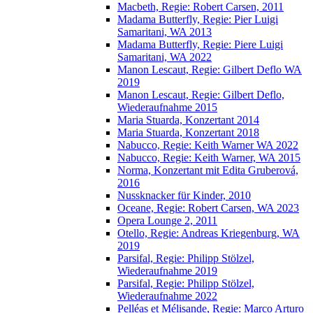
Macbeth, Regie: Robert Carsen, 2011
Madama Butterfly, Regie: Pier Luigi
Samaritani, WA 2013
Madama Butterfly, Regie: Piere Luigi
Samaritani, WA 2022
Manon Lescaut, Regie: Gilbert Deflo WA
2019
Manon Lescaut, Regie: Gilbert Deflo,
Wiederaufnahme 2015
Maria Stuarda, Konzertant 2014
Maria Stuarda, Konzertant 2018
Nabucco, Regie: Keith Warner WA 2022
Nabucco, Regie: Keith Warner, WA 2015
Norma, Konzertant mit Edita Gruberová,
2016
Nussknacker für Kinder, 2010
Oceane, Regie: Robert Carsen, WA 2023
Opera Lounge 2, 2011
Otello, Regie: Andreas Kriegenburg, WA
2019
Parsifal, Regie: Philipp Stölzel,
Wiederaufnahme 2019
Parsifal, Regie: Philipp Stölzel,
Wiederaufnahme 2022
Pelléas et Mélisande, Regie: Marco Arturo