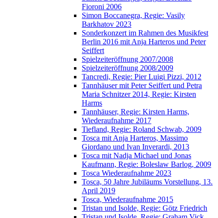
Fioroni 2006
Simon Boccanegra, Regie: Vasily
Barkhatov 2023
Sonderkonzert im Rahmen des Musikfest
Berlin 2016 mit Anja Harteros und Peter
Seiffert
Spielzeiteröffnung 2007/2008
Spielzeiteröffnung 2008/2009
Tancredi, Regie: Pier Luigi Pizzi, 2012
Tannhäuser mit Peter Seiffert und Petra
Maria Schnitzer 2014, Regie: Kirsten
Harms
Tannhäuser, Regie: Kirsten Harms,
Wiederaufnahme 2017
Tiefland, Regie: Roland Schwab, 2009
Tosca mit Anja Harteros, Massimo
Giordano und Ivan Inverardi, 2013
Tosca mit Nadja Michael und Jonas
Kaufmann, Regie: Boleslaw Barlog, 2009
Tosca Wiederaufnahme 2023
Tosca, 50 Jahre Jubiläums Vorstellung, 13.
April 2019
Tosca, Wiederaufnahme 2015
Tristan und Isolde, Regie: Götz Friedrich
Tristan und Isolde, Regie: Graham Vick,