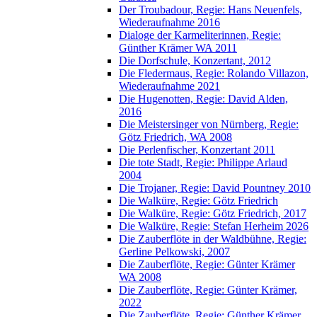
Der Troubadour, Regie: Hans Neuenfels,
Wiederaufnahme 2016
Dialoge der Karmeliterinnen, Regie:
Günther Krämer WA 2011
Die Dorfschule, Konzertant, 2012
Die Fledermaus, Regie: Rolando Villazon,
Wiederaufnahme 2021
Die Hugenotten, Regie: David Alden,
2016
Die Meistersinger von Nürnberg, Regie:
Götz Friedrich, WA 2008
Die Perlenfischer, Konzertant 2011
Die tote Stadt, Regie: Philippe Arlaud
2004
Die Trojaner, Regie: David Pountney 2010
Die Walküre, Regie: Götz Friedrich
Die Walküre, Regie: Götz Friedrich, 2017
Die Walküre, Regie: Stefan Herheim 2026
Die Zauberflöte in der Waldbühne, Regie:
Gerline Pelkowski, 2007
Die Zauberflöte, Regie: Günter Krämer
WA 2008
Die Zauberflöte, Regie: Günter Krämer,
2022
Die Zauberflöte, Regie: Günther Krämer,