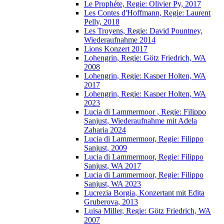
Le Prophéte, Regie: Olivier Py, 2017
Les Contes d'Hoffmann, Regie: Laurent
Pelly, 2018
Les Troyens, Regie: David Pountney,
Wiederaufnahme 2014
Lions Konzert 2017
Lohengrin, Regie: Götz Friedrich, WA
2008
Lohengrin, Regie: Kasper Holten, WA
2017
Lohengrin, Regie: Kasper Holten, WA
2023
Lucia di Lammermoor , Regie: Filippo
Sanjust, Wiederaufnahme mit Adela
Zaharia 2024
Lucia di Lammermoor, Regie: Filippo
Sanjust, 2009
Lucia di Lammermoor, Regie: Filippo
Sanjust, WA 2017
Lucia di Lammermoor, Regie: Filippo
Sanjust, WA 2023
Lucrezia Borgia, Konzertant mit Edita
Gruberova, 2013
Luisa Miller, Regie: Götz Friedrich, WA
2007