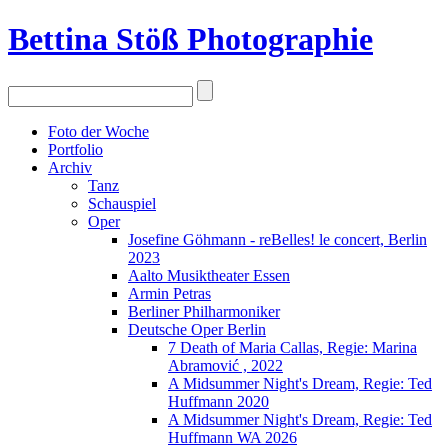
Bettina Stö
ß
Photographie
Foto der Woche
Portfolio
Archiv
Tanz
Schauspiel
Oper
Josefine Göhmann - reBelles! le concert, Berlin
2023
Aalto Musiktheater Essen
Armin Petras
Berliner Philharmoniker
Deutsche Oper Berlin
7 Death of Maria Callas, Regie: Marina
Abramović , 2022
A Midsummer Night's Dream, Regie: Ted
Huffmann 2020
A Midsummer Night's Dream, Regie: Ted
Huffmann WA 2026