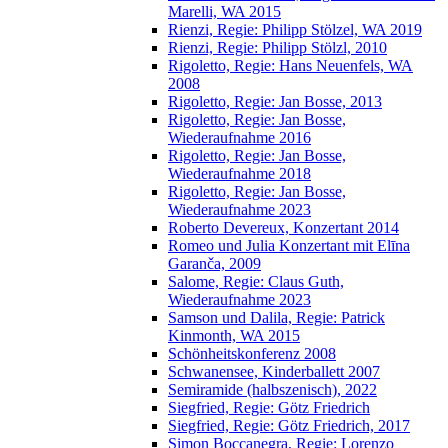
Marelli, WA 2015
Rienzi, Regie: Philipp Stölzel, WA 2019
Rienzi, Regie: Philipp Stölzl, 2010
Rigoletto, Regie: Hans Neuenfels, WA
2008
Rigoletto, Regie: Jan Bosse, 2013
Rigoletto, Regie: Jan Bosse,
Wiederaufnahme 2016
Rigoletto, Regie: Jan Bosse,
Wiederaufnahme 2018
Rigoletto, Regie: Jan Bosse,
Wiederaufnahme 2023
Roberto Devereux, Konzertant 2014
Romeo und Julia Konzertant mit Elīna
Garanča, 2009
Salome, Regie: Claus Guth,
Wiederaufnahme 2023
Samson und Dalila, Regie: Patrick
Kinmonth, WA 2015
Schönheitskonferenz 2008
Schwanensee, Kinderballett 2007
Semiramide (halbszenisch), 2022
Siegfried, Regie: Götz Friedrich
Siegfried, Regie: Götz Friedrich, 2017
Simon Boccanegra, Regie: Lorenzo