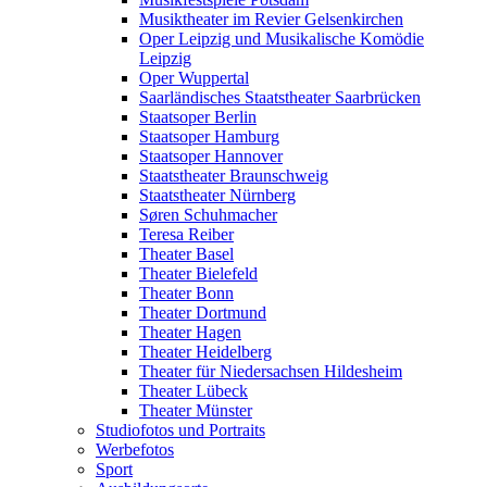
Musiktheater im Revier Gelsenkirchen
Oper Leipzig und Musikalische Komödie
Leipzig
Oper Wuppertal
Saarländisches Staatstheater Saarbrücken
Staatsoper Berlin
Staatsoper Hamburg
Staatsoper Hannover
Staatstheater Braunschweig
Staatstheater Nürnberg
Søren Schuhmacher
Teresa Reiber
Theater Basel
Theater Bielefeld
Theater Bonn
Theater Dortmund
Theater Hagen
Theater Heidelberg
Theater für Niedersachsen Hildesheim
Theater Lübeck
Theater Münster
Studiofotos und Portraits
Werbefotos
Sport