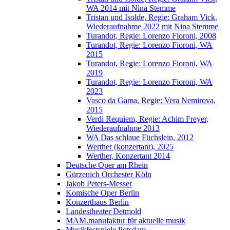
WA 2014 mit Nina Stemme
Tristan und Isolde, Regie: Graham Vick,
Wiederaufnahme 2022 mit Nina Stemme
Turandot, Regie: Lorenzo Fioroni, 2008
Turandot, Regie: Lorenzo Fioroni, WA
2015
Turandot, Regie: Lorenzo Fioroni, WA
2019
Turandot, Regie: Lorenzo Fioroni, WA
2023
Vasco da Gama, Regie: Vera Nemirova,
2015
Verdi Requiem, Regie: Achim Freyer,
Wiederaufnahme 2013
WA Das schlaue Füchslein, 2012
Werther (konzertant), 2025
Werther, Konzertant 2014
Deutsche Oper am Rhein
Gürzenich Orchester Köln
Jakob Peters-Messer
Komische Oper Berlin
Konzerthaus Berlin
Landestheater Detmold
MAM.manufaktur für aktuelle musik
Musikfestspiele Potsdam