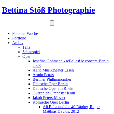
Bettina Stö
ß
Photographie
Foto der Woche
Portfolio
Archiv
Tanz
Schauspiel
Oper
Josefine Göhmann - reBelles! le concert, Berlin
2023
Aalto Musiktheater Essen
Armin Petras
Berliner Philharmoniker
Deutsche Oper Berlin
Deutsche Oper am Rhein
Gürzenich Orchester Köln
Jakob Peters-Messer
Komische Oper Berlin
Ali Baba und die 40 Räuber, Regie:
Matthias Davids, 2012