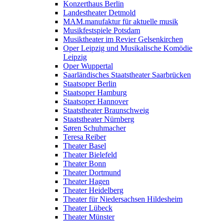
Konzerthaus Berlin
Landestheater Detmold
MAM.manufaktur für aktuelle musik
Musikfestspiele Potsdam
Musiktheater im Revier Gelsenkirchen
Oper Leipzig und Musikalische Komödie
Leipzig
Oper Wuppertal
Saarländisches Staatstheater Saarbrücken
Staatsoper Berlin
Staatsoper Hamburg
Staatsoper Hannover
Staatstheater Braunschweig
Staatstheater Nürnberg
Søren Schuhmacher
Teresa Reiber
Theater Basel
Theater Bielefeld
Theater Bonn
Theater Dortmund
Theater Hagen
Theater Heidelberg
Theater für Niedersachsen Hildesheim
Theater Lübeck
Theater Münster