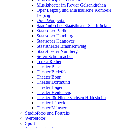
Musiktheater im Revier Gelsenkirchen
Oper Leipzig und Musikalische Komödie
Leipzig
Oper Wuppertal
Saarländisches Staatstheater Saarbrücken
Staatsoper Berlin
Staatsoper Hamburg
Staatsoper Hannover
Staatstheater Braunschweig
Staatstheater Nürnberg
Søren Schuhmacher
Teresa Reiber
Theater Basel
Theater Bielefeld
Theater Bonn
Theater Dortmund
Theater Hagen
Theater Heidelberg
Theater für Niedersachsen Hildesheim
Theater Lübeck
Theater Münster
Studiofotos und Portraits
Werbefotos
Sport