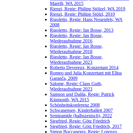
Marelli, WA 2015
Rienzi, Regie: Philipp Stölzel, WA 2019
Rienzi, Regie: Philipp Stölzl, 2010
Rigoletto, Regie: Hans Neuenfels, WA
2008
Rigoletto, Regie: Jan Bosse, 2013
Rigoletto, Regie: Jan Bosse,
Wiederaufnahme 2016
Rigoletto, Regie: Jan Bosse,
Wiederaufnahme 2018
Rigoletto, Regie: Jan Bosse,
Wiederaufnahme 2023
Roberto Devereux, Konzertant 2014
Romeo und Julia Konzertant mit Elīna
Garanča, 2009
Salome, Regie: Claus Guth,
Wiederaufnahme 2023
Samson und Dalila, Regie: Patrick
Kinmonth, WA 2015
Schönheitskonferenz 2008
Schwanensee, Kinderballett 2007
Semiramide (halbszenisch), 2022
Siegfried, Regie: Götz Friedrich
Siegfried, Regie: Götz Friedrich, 2017
Simon Boccanegra, Regie: Lorenzo