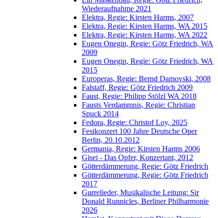
Wiederaufnahme 2021
Elektra, Regie: Kirsten Harms, 2007
Elektra, Regie: Kirsten Harms, WA 2015
Elektra, Regie: Kirsten Harms, WA 2022
Eugen Onegin, Regie: Götz Friedrich, WA
2009
Eugen Onegin, Regie: Götz Friedrich, WA
2015
Europeras, Regie: Bernd Damovski, 2008
Falstaff, Regie: Götz Friedrich 2009
Faust, Regie: Philipp Stölzl WA 2018
Fausts Verdammnis, Regie: Christian
Spuck 2014
Fedora, Regie: Christof Loy, 2025
Festkonzert 100 Jahre Deutsche Oper
Berlin, 20.10.2012
Germania, Regie: Kirsten Harms 2006
Gisei - Das Opfer, Konzertant, 2012
Götterdämmerung, Regie: Götz Friedrich
Götterdämmerung, Regie: Götz Friedrich
2017
Gurrelieder, Musikalische Leitung: Sir
Donald Runnicles, Berliner Philharmonie
2026