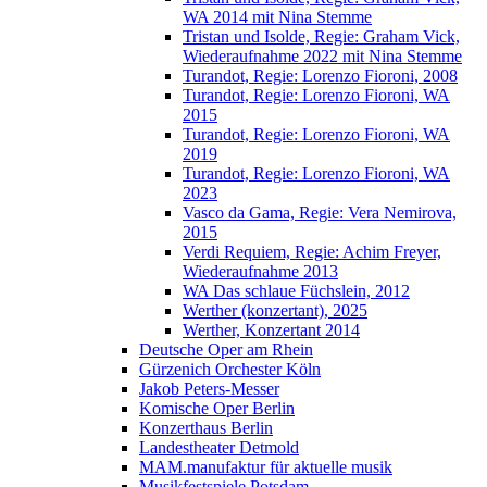
WA 2014 mit Nina Stemme
Tristan und Isolde, Regie: Graham Vick,
Wiederaufnahme 2022 mit Nina Stemme
Turandot, Regie: Lorenzo Fioroni, 2008
Turandot, Regie: Lorenzo Fioroni, WA
2015
Turandot, Regie: Lorenzo Fioroni, WA
2019
Turandot, Regie: Lorenzo Fioroni, WA
2023
Vasco da Gama, Regie: Vera Nemirova,
2015
Verdi Requiem, Regie: Achim Freyer,
Wiederaufnahme 2013
WA Das schlaue Füchslein, 2012
Werther (konzertant), 2025
Werther, Konzertant 2014
Deutsche Oper am Rhein
Gürzenich Orchester Köln
Jakob Peters-Messer
Komische Oper Berlin
Konzerthaus Berlin
Landestheater Detmold
MAM.manufaktur für aktuelle musik
Musikfestspiele Potsdam