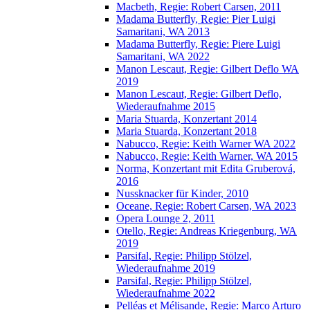
Macbeth, Regie: Robert Carsen, 2011
Madama Butterfly, Regie: Pier Luigi
Samaritani, WA 2013
Madama Butterfly, Regie: Piere Luigi
Samaritani, WA 2022
Manon Lescaut, Regie: Gilbert Deflo WA
2019
Manon Lescaut, Regie: Gilbert Deflo,
Wiederaufnahme 2015
Maria Stuarda, Konzertant 2014
Maria Stuarda, Konzertant 2018
Nabucco, Regie: Keith Warner WA 2022
Nabucco, Regie: Keith Warner, WA 2015
Norma, Konzertant mit Edita Gruberová,
2016
Nussknacker für Kinder, 2010
Oceane, Regie: Robert Carsen, WA 2023
Opera Lounge 2, 2011
Otello, Regie: Andreas Kriegenburg, WA
2019
Parsifal, Regie: Philipp Stölzel,
Wiederaufnahme 2019
Parsifal, Regie: Philipp Stölzel,
Wiederaufnahme 2022
Pelléas et Mélisande, Regie: Marco Arturo