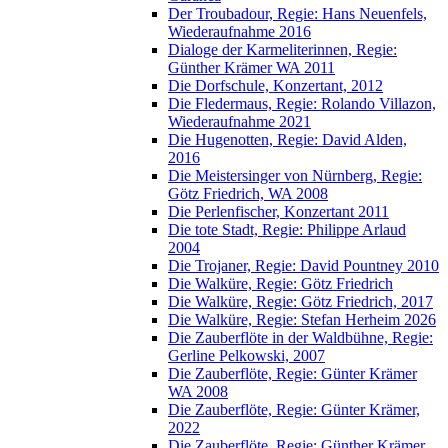
Der Troubadour, Regie: Hans Neuenfels,
Wiederaufnahme 2016
Dialoge der Karmeliterinnen, Regie:
Günther Krämer WA 2011
Die Dorfschule, Konzertant, 2012
Die Fledermaus, Regie: Rolando Villazon,
Wiederaufnahme 2021
Die Hugenotten, Regie: David Alden,
2016
Die Meistersinger von Nürnberg, Regie:
Götz Friedrich, WA 2008
Die Perlenfischer, Konzertant 2011
Die tote Stadt, Regie: Philippe Arlaud
2004
Die Trojaner, Regie: David Pountney 2010
Die Walküre, Regie: Götz Friedrich
Die Walküre, Regie: Götz Friedrich, 2017
Die Walküre, Regie: Stefan Herheim 2026
Die Zauberflöte in der Waldbühne, Regie:
Gerline Pelkowski, 2007
Die Zauberflöte, Regie: Günter Krämer
WA 2008
Die Zauberflöte, Regie: Günter Krämer,
2022
Die Zauberflöte, Regie: Günther Krämer,