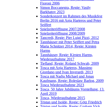
Fioroni 2006
Simon Boccanegra, Regie: Vasily
Barkhatov 2023
Sonderkonzert im Rahmen des Musikfest
Berlin 2016 mit Anja Harteros und Peter
Seiffert
Spielzeiteröffnung 2007/2008
Spielzeiteröffnung 2008/2009
Tancredi, Regie: Pier Luigi Pizzi, 2012
Tannhäuser mit Peter Seiffert und Petra
Maria Schnitzer 2014, Regie: Kirsten
Harms
Tannhäuser, Regie: Kirsten Harms,
Wiederaufnahme 2017
Tiefland, Regie: Roland Schwab, 2009
Tosca mit Anja Harteros, Massimo
Giordano und Ivan Inverardi, 2013
Tosca mit Nadja Michael und Jonas
Kaufmann, Regie: Boleslaw Barlog, 2009
Tosca Wiederaufnahme 2023
Tosca, 50 Jahre Jubiläums Vorstellung, 13.
April 2019
Tosca, Wiederaufnahme 2015
Tristan und Isolde, Regie: Götz Friedrich
Tristan und Isolde, Regie: Graham Vick,