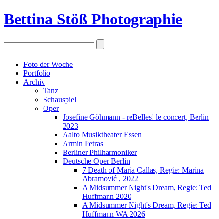
Bettina Stö
ß
Photographie
Foto der Woche
Portfolio
Archiv
Tanz
Schauspiel
Oper
Josefine Göhmann - reBelles! le concert, Berlin
2023
Aalto Musiktheater Essen
Armin Petras
Berliner Philharmoniker
Deutsche Oper Berlin
7 Death of Maria Callas, Regie: Marina
Abramović , 2022
A Midsummer Night's Dream, Regie: Ted
Huffmann 2020
A Midsummer Night's Dream, Regie: Ted
Huffmann WA 2026