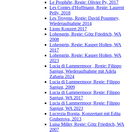
Le Prophéte, Regie: Olivier Py, 2017
Les Contes d'Hoffmann, Regie: Laurent
Pelly, 2018
Les Troyens, Regie: David Pountney,
Wiederaufnahme 2014
Lions Konzert 2017
Lohengrin, Regie: Götz Friedrich, WA
2008
Lohengrin, Regie: Kasper Holten, WA
2017
Lohengrin, Regie: Kasper Holten, WA
2023
Lucia di Lammermoor , Regie: Filippo
Sanjust, Wiederaufnahme mit Adela
Zaharia 2024
Lucia di Lammermoor, Regie: Filippo
Sanjust, 2009
Lucia di Lammermoor, Regie: Filippo
Sanjust, WA 2017
Lucia di Lammermoor, Regie: Filippo
Sanjust, WA 2023
Lucrezia Borgia, Konzertant mit Edita
Gruberova, 2013
Luisa Miller, Regie: Götz Friedrich, WA
2007