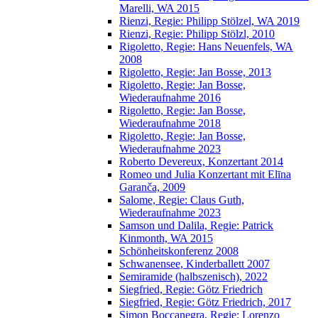
Marelli, WA 2015
Rienzi, Regie: Philipp Stölzel, WA 2019
Rienzi, Regie: Philipp Stölzl, 2010
Rigoletto, Regie: Hans Neuenfels, WA
2008
Rigoletto, Regie: Jan Bosse, 2013
Rigoletto, Regie: Jan Bosse,
Wiederaufnahme 2016
Rigoletto, Regie: Jan Bosse,
Wiederaufnahme 2018
Rigoletto, Regie: Jan Bosse,
Wiederaufnahme 2023
Roberto Devereux, Konzertant 2014
Romeo und Julia Konzertant mit Elīna
Garanča, 2009
Salome, Regie: Claus Guth,
Wiederaufnahme 2023
Samson und Dalila, Regie: Patrick
Kinmonth, WA 2015
Schönheitskonferenz 2008
Schwanensee, Kinderballett 2007
Semiramide (halbszenisch), 2022
Siegfried, Regie: Götz Friedrich
Siegfried, Regie: Götz Friedrich, 2017
Simon Boccanegra, Regie: Lorenzo