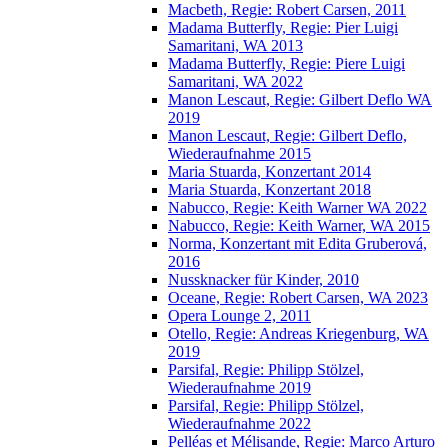
Macbeth, Regie: Robert Carsen, 2011
Madama Butterfly, Regie: Pier Luigi
Samaritani, WA 2013
Madama Butterfly, Regie: Piere Luigi
Samaritani, WA 2022
Manon Lescaut, Regie: Gilbert Deflo WA
2019
Manon Lescaut, Regie: Gilbert Deflo,
Wiederaufnahme 2015
Maria Stuarda, Konzertant 2014
Maria Stuarda, Konzertant 2018
Nabucco, Regie: Keith Warner WA 2022
Nabucco, Regie: Keith Warner, WA 2015
Norma, Konzertant mit Edita Gruberová,
2016
Nussknacker für Kinder, 2010
Oceane, Regie: Robert Carsen, WA 2023
Opera Lounge 2, 2011
Otello, Regie: Andreas Kriegenburg, WA
2019
Parsifal, Regie: Philipp Stölzel,
Wiederaufnahme 2019
Parsifal, Regie: Philipp Stölzel,
Wiederaufnahme 2022
Pelléas et Mélisande, Regie: Marco Arturo