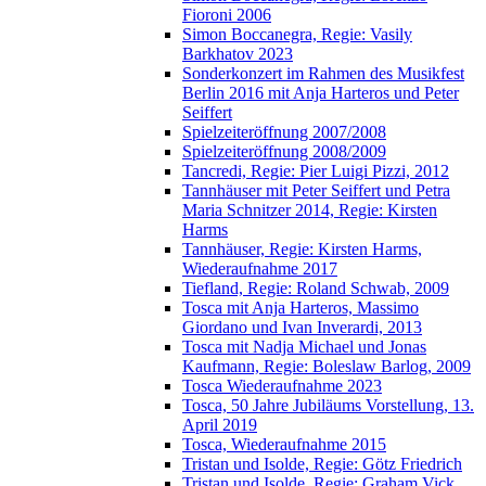
Fioroni 2006
Simon Boccanegra, Regie: Vasily
Barkhatov 2023
Sonderkonzert im Rahmen des Musikfest
Berlin 2016 mit Anja Harteros und Peter
Seiffert
Spielzeiteröffnung 2007/2008
Spielzeiteröffnung 2008/2009
Tancredi, Regie: Pier Luigi Pizzi, 2012
Tannhäuser mit Peter Seiffert und Petra
Maria Schnitzer 2014, Regie: Kirsten
Harms
Tannhäuser, Regie: Kirsten Harms,
Wiederaufnahme 2017
Tiefland, Regie: Roland Schwab, 2009
Tosca mit Anja Harteros, Massimo
Giordano und Ivan Inverardi, 2013
Tosca mit Nadja Michael und Jonas
Kaufmann, Regie: Boleslaw Barlog, 2009
Tosca Wiederaufnahme 2023
Tosca, 50 Jahre Jubiläums Vorstellung, 13.
April 2019
Tosca, Wiederaufnahme 2015
Tristan und Isolde, Regie: Götz Friedrich
Tristan und Isolde, Regie: Graham Vick,