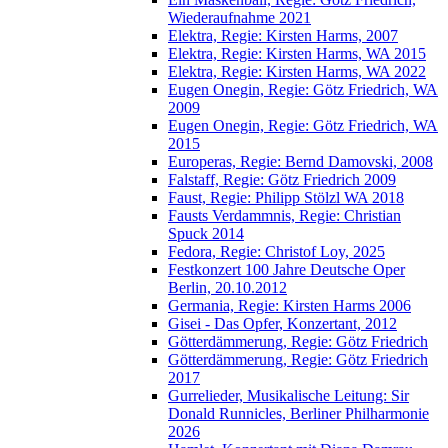
Wiederaufnahme 2021
Elektra, Regie: Kirsten Harms, 2007
Elektra, Regie: Kirsten Harms, WA 2015
Elektra, Regie: Kirsten Harms, WA 2022
Eugen Onegin, Regie: Götz Friedrich, WA
2009
Eugen Onegin, Regie: Götz Friedrich, WA
2015
Europeras, Regie: Bernd Damovski, 2008
Falstaff, Regie: Götz Friedrich 2009
Faust, Regie: Philipp Stölzl WA 2018
Fausts Verdammnis, Regie: Christian
Spuck 2014
Fedora, Regie: Christof Loy, 2025
Festkonzert 100 Jahre Deutsche Oper
Berlin, 20.10.2012
Germania, Regie: Kirsten Harms 2006
Gisei - Das Opfer, Konzertant, 2012
Götterdämmerung, Regie: Götz Friedrich
Götterdämmerung, Regie: Götz Friedrich
2017
Gurrelieder, Musikalische Leitung: Sir
Donald Runnicles, Berliner Philharmonie
2026