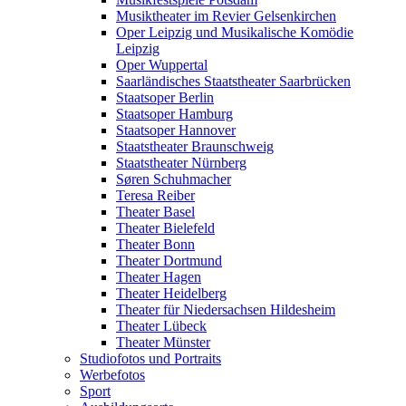
Musiktheater im Revier Gelsenkirchen
Oper Leipzig und Musikalische Komödie
Leipzig
Oper Wuppertal
Saarländisches Staatstheater Saarbrücken
Staatsoper Berlin
Staatsoper Hamburg
Staatsoper Hannover
Staatstheater Braunschweig
Staatstheater Nürnberg
Søren Schuhmacher
Teresa Reiber
Theater Basel
Theater Bielefeld
Theater Bonn
Theater Dortmund
Theater Hagen
Theater Heidelberg
Theater für Niedersachsen Hildesheim
Theater Lübeck
Theater Münster
Studiofotos und Portraits
Werbefotos
Sport