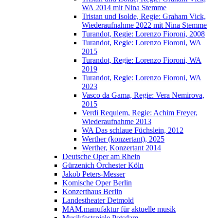
WA 2014 mit Nina Stemme
Tristan und Isolde, Regie: Graham Vick,
Wiederaufnahme 2022 mit Nina Stemme
Turandot, Regie: Lorenzo Fioroni, 2008
Turandot, Regie: Lorenzo Fioroni, WA
2015
Turandot, Regie: Lorenzo Fioroni, WA
2019
Turandot, Regie: Lorenzo Fioroni, WA
2023
Vasco da Gama, Regie: Vera Nemirova,
2015
Verdi Requiem, Regie: Achim Freyer,
Wiederaufnahme 2013
WA Das schlaue Füchslein, 2012
Werther (konzertant), 2025
Werther, Konzertant 2014
Deutsche Oper am Rhein
Gürzenich Orchester Köln
Jakob Peters-Messer
Komische Oper Berlin
Konzerthaus Berlin
Landestheater Detmold
MAM.manufaktur für aktuelle musik
Musikfestspiele Potsdam