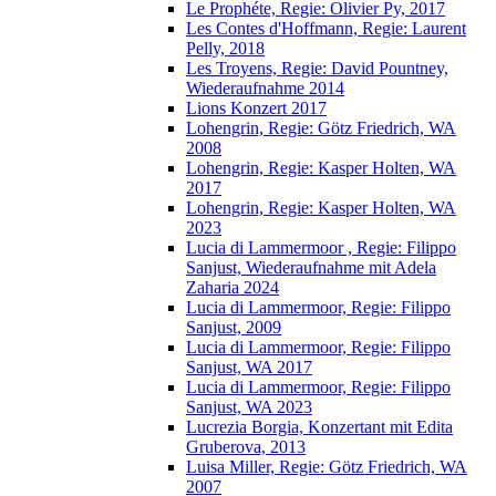
Le Prophéte, Regie: Olivier Py, 2017
Les Contes d'Hoffmann, Regie: Laurent
Pelly, 2018
Les Troyens, Regie: David Pountney,
Wiederaufnahme 2014
Lions Konzert 2017
Lohengrin, Regie: Götz Friedrich, WA
2008
Lohengrin, Regie: Kasper Holten, WA
2017
Lohengrin, Regie: Kasper Holten, WA
2023
Lucia di Lammermoor , Regie: Filippo
Sanjust, Wiederaufnahme mit Adela
Zaharia 2024
Lucia di Lammermoor, Regie: Filippo
Sanjust, 2009
Lucia di Lammermoor, Regie: Filippo
Sanjust, WA 2017
Lucia di Lammermoor, Regie: Filippo
Sanjust, WA 2023
Lucrezia Borgia, Konzertant mit Edita
Gruberova, 2013
Luisa Miller, Regie: Götz Friedrich, WA
2007