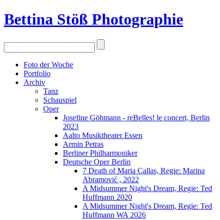
Bettina Stö
ß
Photographie
Foto der Woche
Portfolio
Archiv
Tanz
Schauspiel
Oper
Josefine Göhmann - reBelles! le concert, Berlin
2023
Aalto Musiktheater Essen
Armin Petras
Berliner Philharmoniker
Deutsche Oper Berlin
7 Death of Maria Callas, Regie: Marina
Abramović , 2022
A Midsummer Night's Dream, Regie: Ted
Huffmann 2020
A Midsummer Night's Dream, Regie: Ted
Huffmann WA 2026