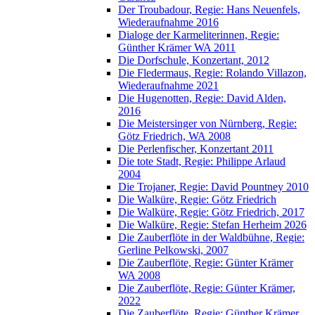
Der Troubadour, Regie: Hans Neuenfels,
Wiederaufnahme 2016
Dialoge der Karmeliterinnen, Regie:
Günther Krämer WA 2011
Die Dorfschule, Konzertant, 2012
Die Fledermaus, Regie: Rolando Villazon,
Wiederaufnahme 2021
Die Hugenotten, Regie: David Alden,
2016
Die Meistersinger von Nürnberg, Regie:
Götz Friedrich, WA 2008
Die Perlenfischer, Konzertant 2011
Die tote Stadt, Regie: Philippe Arlaud
2004
Die Trojaner, Regie: David Pountney 2010
Die Walküre, Regie: Götz Friedrich
Die Walküre, Regie: Götz Friedrich, 2017
Die Walküre, Regie: Stefan Herheim 2026
Die Zauberflöte in der Waldbühne, Regie:
Gerline Pelkowski, 2007
Die Zauberflöte, Regie: Günter Krämer
WA 2008
Die Zauberflöte, Regie: Günter Krämer,
2022
Die Zauberflöte, Regie: Günther Krämer,