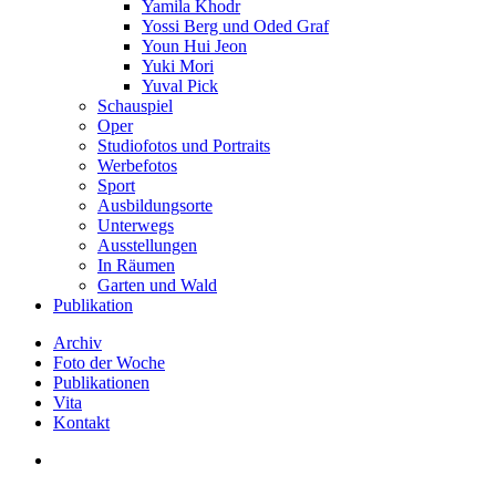
Yamila Khodr
Yossi Berg und Oded Graf
Youn Hui Jeon
Yuki Mori
Yuval Pick
Schauspiel
Oper
Studiofotos und Portraits
Werbefotos
Sport
Ausbildungsorte
Unterwegs
Ausstellungen
In Räumen
Garten und Wald
Publikation
Archiv
Foto der Woche
Publikationen
Vita
Kontakt