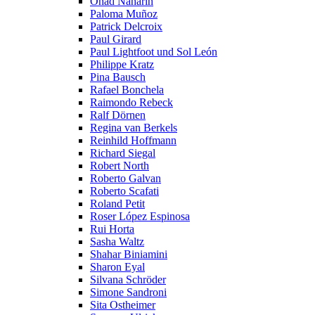
Ohad Naharin
Paloma Muñoz
Patrick Delcroix
Paul Girard
Paul Lightfoot und Sol León
Philippe Kratz
Pina Bausch
Rafael Bonchela
Raimondo Rebeck
Ralf Dörnen
Regina van Berkels
Reinhild Hoffmann
Richard Siegal
Robert North
Roberto Galvan
Roberto Scafati
Roland Petit
Roser López Espinosa
Rui Horta
Sasha Waltz
Shahar Biniamini
Sharon Eyal
Silvana Schröder
Simone Sandroni
Sita Ostheimer