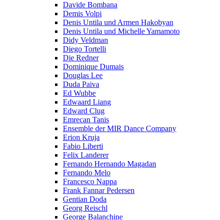
Davide Bombana
Demis Volpi
Denis Untila und Armen Hakobyan
Denis Untila und Michelle Yamamoto
Didy Veldman
Diego Tortelli
Die Redner
Dominique Dumais
Douglas Lee
Duda Paiva
Ed Wubbe
Edwaard Liang
Edward Clug
Emrecan Tanis
Ensemble der MIR Dance Company
Erion Kruja
Fabio Liberti
Felix Landerer
Fernando Hernando Magadan
Fernando Melo
Francesco Nappa
Frank Fannar Pedersen
Gentian Doda
Georg Reischl
George Balanchine