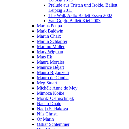
Prelude aus Tristan und Isolde, Ballett
Leipzig 2013
The Wall, Aalto Ballett Essen 2002
Van Gogh, Ballett Kiel 2003
Marius Petipa
Mark Baldwin
Martin Chaix
Martin Schläpfer
Martino Müller
Mary Wigman
Mats Ek
Maura Morales
Maurice Béjart
Mauro Bigonzetti
Mauro de Candia
Meg Stuart
Michèle Anne de Mey
Mimoza Koike
Moritz Ostruschnjak
Nacho Duato
Nadja Saidakova
Nils Christi
Or Marin
Oskar Schlemmer