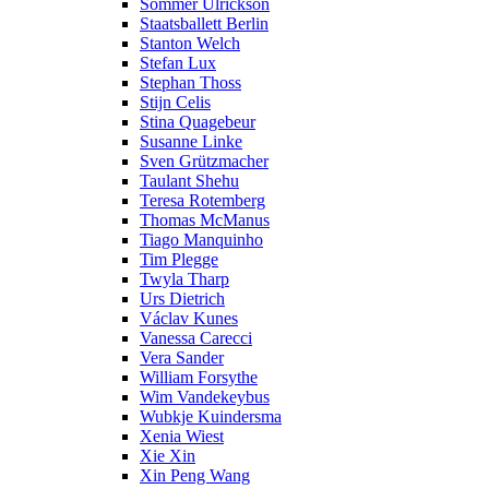
Sommer Ulrickson
Staatsballett Berlin
Stanton Welch
Stefan Lux
Stephan Thoss
Stijn Celis
Stina Quagebeur
Susanne Linke
Sven Grützmacher
Taulant Shehu
Teresa Rotemberg
Thomas McManus
Tiago Manquinho
Tim Plegge
Twyla Tharp
Urs Dietrich
Václav Kunes
Vanessa Carecci
Vera Sander
William Forsythe
Wim Vandekeybus
Wubkje Kuindersma
Xenia Wiest
Xie Xin
Xin Peng Wang