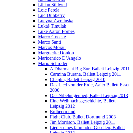
Lillian Stillwell
Loic Perela
Luc Dunberry
Lucyna Zwolinska
Lukáš Timulak
Luke Aaron Forbes
Marco Goecke
Marco Santi
Marcos Morau
Marguerite Donlon
Marioenrico D’Angelo
Mario Schröder
A Dharma at Big Sur, Ballett Leipzig 2011
Carmina Burana, Ballett Leipzig 2011
Chaplin, Ballett Leipzig 2010
Das Lied von der Erde, Aalto Ballett Essen
2000
Das Nibelungenlied, Ballett Leipzig 2013
Eine Weihnachtsgeschichte, Ballett
Leipzig 2012
Erdbeermund
Fight Club, Ballett Dortmund 2003
Jim Morrison, Ballett Leipzig 2011
Lieder eines fahrenden Gesellen, Ballett
Leipzig 2013