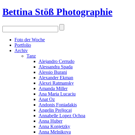
Bettina Stö
ß
Photographie
Foto der Woche
Portfolio
Archiv
Tanz
Alejandro Cerrudo
Alessandra Spada
Alessio Burani
Alexander Ekman
Alexei Ratmansky
Amanda Miller
Ana Maria Lucaciu
Anat Oz
Andonis Foniadakis
Angelin Preljocaj
Annabelle Lopez Ochoa
Anna Huber
Anna Konjetzky
Anna Melnikova