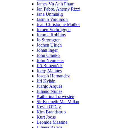
James Vu Anh Pham
Jan Fabre, Antony Rizzi
Jana Unmüßig
Jasmin Vardimon
Jean-Christophe Maillot
Jeroen Verbruggen
Jerome Robbins
Jo Strømgren
Jochen Ulrich
Johan Inger
John Cranko
John Neumeier
Jiřί Bubenίček
Joerg Mannes
Joseph Hernandez
Jírí Kylián
Juanjo Arqués
Juliano Nunes
Katharina Torwesten
Sir Kenneth MacMillan
Kevin O'Day
Kim Brandstrup
Kurt Jooss
Leonide Massine
Liliana Barros