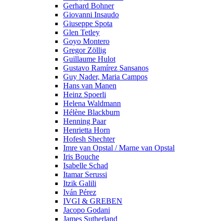
Gerhard Bohner
Giovanni Insaudo
Giuseppe Spota
Glen Tetley
Goyo Montero
Gregor Zöllig
Guillaume Hulot
Gustavo Ramírez Sansanos
Guy Nader, Maria Campos
Hans van Manen
Heinz Spoerli
Helena Waldmann
Hélène Blackburn
Henning Paar
Henrietta Horn
Hofesh Shechter
Imre van Opstal / Marne van Opstal
Iris Bouche
Isabelle Schad
Itamar Serussi
Itzik Galili
Iván Pérez
IVGI & GREBEN
Jacopo Godani
James Sutherland