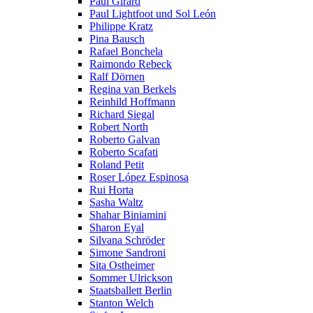
Paul Girard
Paul Lightfoot und Sol León
Philippe Kratz
Pina Bausch
Rafael Bonchela
Raimondo Rebeck
Ralf Dörnen
Regina van Berkels
Reinhild Hoffmann
Richard Siegal
Robert North
Roberto Galvan
Roberto Scafati
Roland Petit
Roser López Espinosa
Rui Horta
Sasha Waltz
Shahar Biniamini
Sharon Eyal
Silvana Schröder
Simone Sandroni
Sita Ostheimer
Sommer Ulrickson
Staatsballett Berlin
Stanton Welch