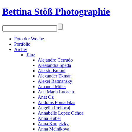
Bettina Stö
ß
Photographie
Foto der Woche
Portfolio
Archiv
Tanz
Alejandro Cerrudo
Alessandra Spada
Alessio Burani
Alexander Ekman
Alexei Ratmansky
Amanda Miller
Ana Maria Lucaciu
Anat Oz
Andonis Foniadakis
Angelin Preljocaj
Annabelle Lopez Ochoa
Anna Huber
Anna Konjetzky
Anna Melnikova