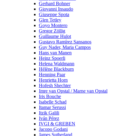
Gerhard Bohner
Giovanni Insaudo
Giuseppe Spota
Glen Tetley
Goyo Montero
Gregor Zöllig
Guillaume Hulot
Gustavo Ramírez Sansanos
Guy Nader, Maria Campos
Hans van Manen
Heinz Spoerli
Helena Waldmann
Hélène Blackburn
Henning Paar
Henrietta Horn
Hofesh Shechter
Imre van Opstal / Marne van Opstal
Iris Bouche
Isabelle Schad
Itamar Serussi
Itzik Galili
Iván Pérez
IVGI & GREBEN
Jacopo Godani
James Sutherland