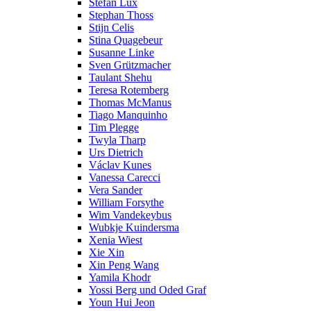
Stefan Lux
Stephan Thoss
Stijn Celis
Stina Quagebeur
Susanne Linke
Sven Grützmacher
Taulant Shehu
Teresa Rotemberg
Thomas McManus
Tiago Manquinho
Tim Plegge
Twyla Tharp
Urs Dietrich
Václav Kunes
Vanessa Carecci
Vera Sander
William Forsythe
Wim Vandekeybus
Wubkje Kuindersma
Xenia Wiest
Xie Xin
Xin Peng Wang
Yamila Khodr
Yossi Berg und Oded Graf
Youn Hui Jeon