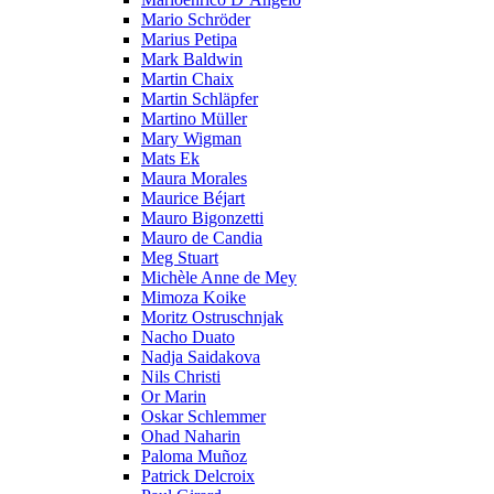
Mario Schröder
Marius Petipa
Mark Baldwin
Martin Chaix
Martin Schläpfer
Martino Müller
Mary Wigman
Mats Ek
Maura Morales
Maurice Béjart
Mauro Bigonzetti
Mauro de Candia
Meg Stuart
Michèle Anne de Mey
Mimoza Koike
Moritz Ostruschnjak
Nacho Duato
Nadja Saidakova
Nils Christi
Or Marin
Oskar Schlemmer
Ohad Naharin
Paloma Muñoz
Patrick Delcroix