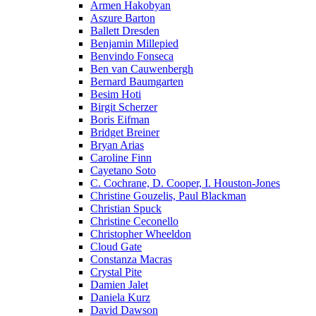
Armen Hakobyan
Aszure Barton
Ballett Dresden
Benjamin Millepied
Benvindo Fonseca
Ben van Cauwenbergh
Bernard Baumgarten
Besim Hoti
Birgit Scherzer
Boris Eifman
Bridget Breiner
Bryan Arias
Caroline Finn
Cayetano Soto
C. Cochrane, D. Cooper, I. Houston-Jones
Christine Gouzelis, Paul Blackman
Christian Spuck
Christine Ceconello
Christopher Wheeldon
Cloud Gate
Constanza Macras
Crystal Pite
Damien Jalet
Daniela Kurz
David Dawson