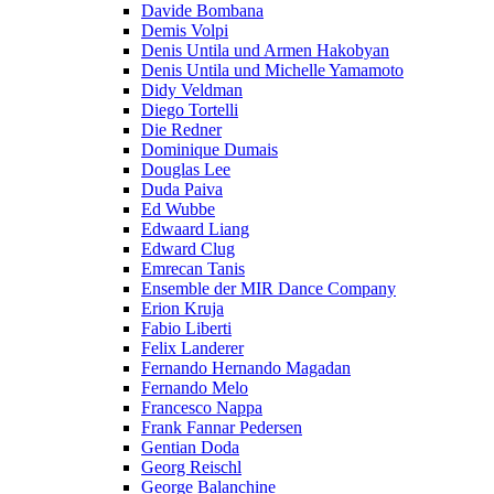
Davide Bombana
Demis Volpi
Denis Untila und Armen Hakobyan
Denis Untila und Michelle Yamamoto
Didy Veldman
Diego Tortelli
Die Redner
Dominique Dumais
Douglas Lee
Duda Paiva
Ed Wubbe
Edwaard Liang
Edward Clug
Emrecan Tanis
Ensemble der MIR Dance Company
Erion Kruja
Fabio Liberti
Felix Landerer
Fernando Hernando Magadan
Fernando Melo
Francesco Nappa
Frank Fannar Pedersen
Gentian Doda
Georg Reischl
George Balanchine