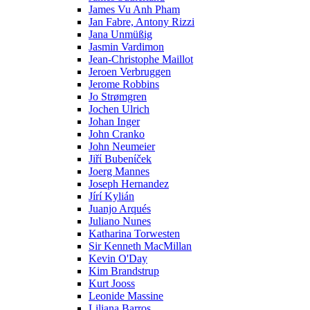
James Vu Anh Pham
Jan Fabre, Antony Rizzi
Jana Unmüßig
Jasmin Vardimon
Jean-Christophe Maillot
Jeroen Verbruggen
Jerome Robbins
Jo Strømgren
Jochen Ulrich
Johan Inger
John Cranko
John Neumeier
Jiřί Bubenίček
Joerg Mannes
Joseph Hernandez
Jírí Kylián
Juanjo Arqués
Juliano Nunes
Katharina Torwesten
Sir Kenneth MacMillan
Kevin O'Day
Kim Brandstrup
Kurt Jooss
Leonide Massine
Liliana Barros