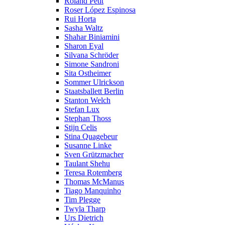
Roland Petit
Roser López Espinosa
Rui Horta
Sasha Waltz
Shahar Biniamini
Sharon Eyal
Silvana Schröder
Simone Sandroni
Sita Ostheimer
Sommer Ulrickson
Staatsballett Berlin
Stanton Welch
Stefan Lux
Stephan Thoss
Stijn Celis
Stina Quagebeur
Susanne Linke
Sven Grützmacher
Taulant Shehu
Teresa Rotemberg
Thomas McManus
Tiago Manquinho
Tim Plegge
Twyla Tharp
Urs Dietrich