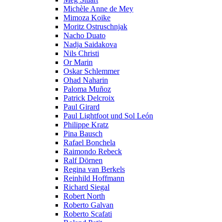
Michèle Anne de Mey
Mimoza Koike
Moritz Ostruschnjak
Nacho Duato
Nadja Saidakova
Nils Christi
Or Marin
Oskar Schlemmer
Ohad Naharin
Paloma Muñoz
Patrick Delcroix
Paul Girard
Paul Lightfoot und Sol León
Philippe Kratz
Pina Bausch
Rafael Bonchela
Raimondo Rebeck
Ralf Dörnen
Regina van Berkels
Reinhild Hoffmann
Richard Siegal
Robert North
Roberto Galvan
Roberto Scafati