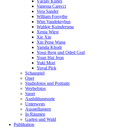
Václav Kunes
Vanessa Carecci
Vera Sander
William Forsythe
Wim Vandekeybus
Wubkje Kuindersma
Xenia Wiest
Xie Xin
Xin Peng Wang
Yamila Khodr
Yossi Berg und Oded Graf
Youn Hui Jeon
Yuki Mori
Yuval Pick
Schauspiel
Oper
Studiofotos und Portraits
Werbefotos
Sport
Ausbildungsorte
Unterwegs
Ausstellungen
In Räumen
Garten und Wald
Publikation