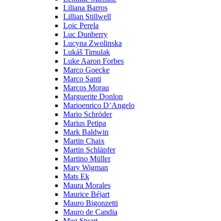
Liliana Barros
Lillian Stillwell
Loic Perela
Luc Dunberry
Lucyna Zwolinska
Lukáš Timulak
Luke Aaron Forbes
Marco Goecke
Marco Santi
Marcos Morau
Marguerite Donlon
Marioenrico D’Angelo
Mario Schröder
Marius Petipa
Mark Baldwin
Martin Chaix
Martin Schläpfer
Martino Müller
Mary Wigman
Mats Ek
Maura Morales
Maurice Béjart
Mauro Bigonzetti
Mauro de Candia
Meg Stuart