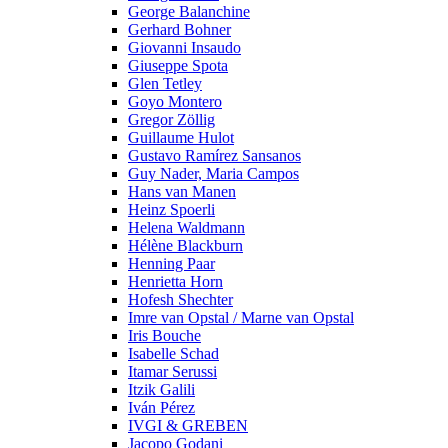
George Balanchine
Gerhard Bohner
Giovanni Insaudo
Giuseppe Spota
Glen Tetley
Goyo Montero
Gregor Zöllig
Guillaume Hulot
Gustavo Ramírez Sansanos
Guy Nader, Maria Campos
Hans van Manen
Heinz Spoerli
Helena Waldmann
Hélène Blackburn
Henning Paar
Henrietta Horn
Hofesh Shechter
Imre van Opstal / Marne van Opstal
Iris Bouche
Isabelle Schad
Itamar Serussi
Itzik Galili
Iván Pérez
IVGI & GREBEN
Jacopo Godani