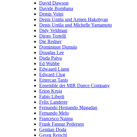
David Dawson
Davide Bombana
Demis Volpi
Denis Untila und Armen Hakobyan
Denis Untila und Michelle Yamamoto
Didy Veldman
Diego Tortelli
Die Redner
Dominique Dumais
Douglas Lee
Duda Paiva
Ed Wubbe
Edwaard Liang
Edward Clug
Emrecan Tanis
Ensemble der MIR Dance Company
Erion Kruja
Fabio Liberti
Felix Landerer
Fernando Hernando Magadan
Fernando Melo
Francesco Nappa
Frank Fannar Pedersen
Gentian Doda
Georg Reischl