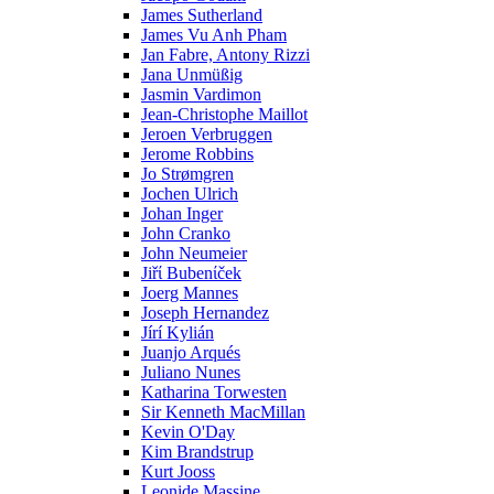
James Sutherland
James Vu Anh Pham
Jan Fabre, Antony Rizzi
Jana Unmüßig
Jasmin Vardimon
Jean-Christophe Maillot
Jeroen Verbruggen
Jerome Robbins
Jo Strømgren
Jochen Ulrich
Johan Inger
John Cranko
John Neumeier
Jiřί Bubenίček
Joerg Mannes
Joseph Hernandez
Jírí Kylián
Juanjo Arqués
Juliano Nunes
Katharina Torwesten
Sir Kenneth MacMillan
Kevin O'Day
Kim Brandstrup
Kurt Jooss
Leonide Massine