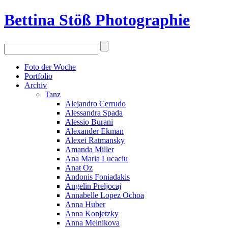
Bettina Stö
ß
Photographie
Foto der Woche
Portfolio
Archiv
Tanz
Alejandro Cerrudo
Alessandra Spada
Alessio Burani
Alexander Ekman
Alexei Ratmansky
Amanda Miller
Ana Maria Lucaciu
Anat Oz
Andonis Foniadakis
Angelin Preljocaj
Annabelle Lopez Ochoa
Anna Huber
Anna Konjetzky
Anna Melnikova