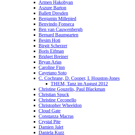
Armen Hakobyan
Aszure Barton
Ballett Dresden
Benjamin Millepied
Benvindo Fonseca
Ben van Cauwenbergh
Bernard Baumgarten
Besim Hoti
Birgit Scherzer
Boris Eifman
Bridget Breiner
Bryan Arias
Caroline Finn
Cayetano Soto
C. Cochrane, D. Cooper, I. Houston-Jones
THEM, Tanz im August 2012
Christine Gouzelis, Paul Blackman
Christian Spuck
Christine Ceconello
Christopher Wheeldon
Cloud Gate
Constanza Macras
Crystal Pite
Damien Jalet
Daniela Kurz