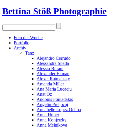
Bettina Stö
ß
Photographie
Foto der Woche
Portfolio
Archiv
Tanz
Alejandro Cerrudo
Alessandra Spada
Alessio Burani
Alexander Ekman
Alexei Ratmansky
Amanda Miller
Ana Maria Lucaciu
Anat Oz
Andonis Foniadakis
Angelin Preljocaj
Annabelle Lopez Ochoa
Anna Huber
Anna Konjetzky
Anna Melnikova