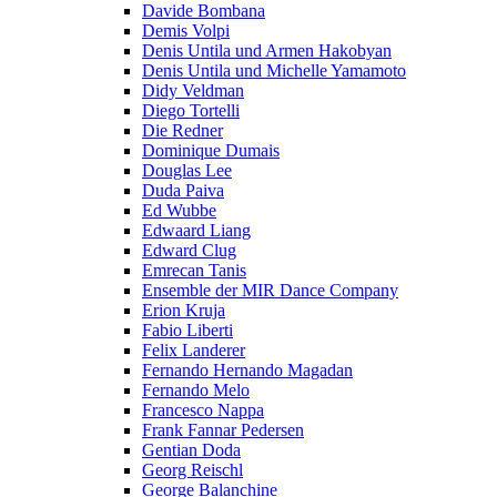
Davide Bombana
Demis Volpi
Denis Untila und Armen Hakobyan
Denis Untila und Michelle Yamamoto
Didy Veldman
Diego Tortelli
Die Redner
Dominique Dumais
Douglas Lee
Duda Paiva
Ed Wubbe
Edwaard Liang
Edward Clug
Emrecan Tanis
Ensemble der MIR Dance Company
Erion Kruja
Fabio Liberti
Felix Landerer
Fernando Hernando Magadan
Fernando Melo
Francesco Nappa
Frank Fannar Pedersen
Gentian Doda
Georg Reischl
George Balanchine