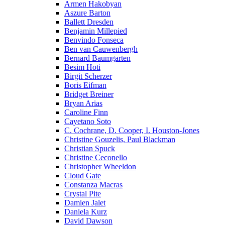
Armen Hakobyan
Aszure Barton
Ballett Dresden
Benjamin Millepied
Benvindo Fonseca
Ben van Cauwenbergh
Bernard Baumgarten
Besim Hoti
Birgit Scherzer
Boris Eifman
Bridget Breiner
Bryan Arias
Caroline Finn
Cayetano Soto
C. Cochrane, D. Cooper, I. Houston-Jones
Christine Gouzelis, Paul Blackman
Christian Spuck
Christine Ceconello
Christopher Wheeldon
Cloud Gate
Constanza Macras
Crystal Pite
Damien Jalet
Daniela Kurz
David Dawson