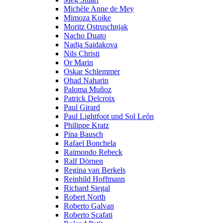
Michèle Anne de Mey
Mimoza Koike
Moritz Ostruschnjak
Nacho Duato
Nadja Saidakova
Nils Christi
Or Marin
Oskar Schlemmer
Ohad Naharin
Paloma Muñoz
Patrick Delcroix
Paul Girard
Paul Lightfoot und Sol León
Philippe Kratz
Pina Bausch
Rafael Bonchela
Raimondo Rebeck
Ralf Dörnen
Regina van Berkels
Reinhild Hoffmann
Richard Siegal
Robert North
Roberto Galvan
Roberto Scafati