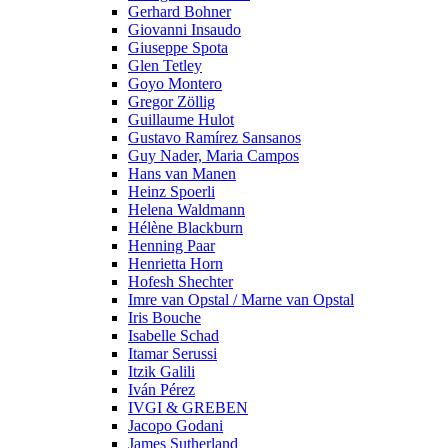
Gerhard Bohner
Giovanni Insaudo
Giuseppe Spota
Glen Tetley
Goyo Montero
Gregor Zöllig
Guillaume Hulot
Gustavo Ramírez Sansanos
Guy Nader, Maria Campos
Hans van Manen
Heinz Spoerli
Helena Waldmann
Hélène Blackburn
Henning Paar
Henrietta Horn
Hofesh Shechter
Imre van Opstal / Marne van Opstal
Iris Bouche
Isabelle Schad
Itamar Serussi
Itzik Galili
Iván Pérez
IVGI & GREBEN
Jacopo Godani
James Sutherland