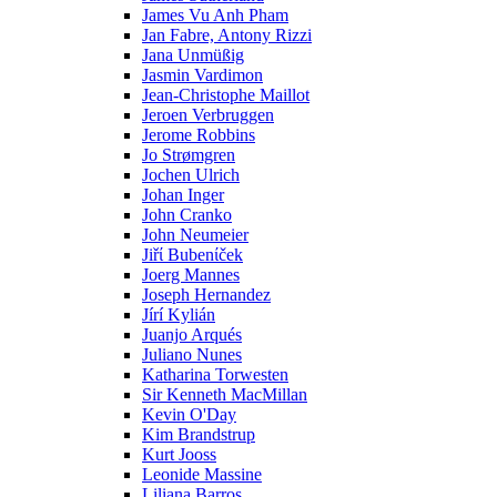
James Vu Anh Pham
Jan Fabre, Antony Rizzi
Jana Unmüßig
Jasmin Vardimon
Jean-Christophe Maillot
Jeroen Verbruggen
Jerome Robbins
Jo Strømgren
Jochen Ulrich
Johan Inger
John Cranko
John Neumeier
Jiřί Bubenίček
Joerg Mannes
Joseph Hernandez
Jírí Kylián
Juanjo Arqués
Juliano Nunes
Katharina Torwesten
Sir Kenneth MacMillan
Kevin O'Day
Kim Brandstrup
Kurt Jooss
Leonide Massine
Liliana Barros