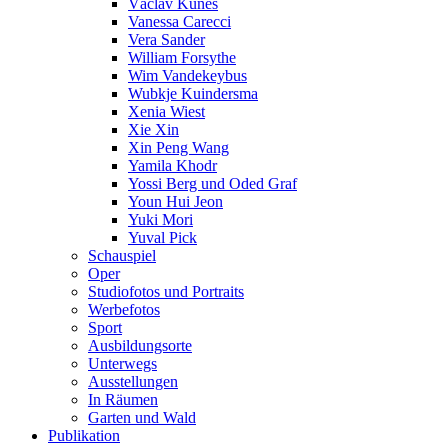
Václav Kunes
Vanessa Carecci
Vera Sander
William Forsythe
Wim Vandekeybus
Wubkje Kuindersma
Xenia Wiest
Xie Xin
Xin Peng Wang
Yamila Khodr
Yossi Berg und Oded Graf
Youn Hui Jeon
Yuki Mori
Yuval Pick
Schauspiel
Oper
Studiofotos und Portraits
Werbefotos
Sport
Ausbildungsorte
Unterwegs
Ausstellungen
In Räumen
Garten und Wald
Publikation