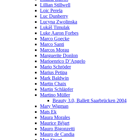
Lillian Stillwell
Loic Perela
Luc Dunberry
Lucyna Zwolinska
Lukáš Timulak
Luke Aaron Forbes
Marco Goecke
Marco Santi
Marcos Morau
Marguerite Donlon
Marioenrico D’Angelo
Mario Schröder
Marius Petipa
Mark Baldwin
Martin Chaix
Martin Schläpfer
Martino Müller
Beauty 3.0, Ballett Saarbrücken 2004
Mary Wigman
Mats Ek
Maura Morales
Maurice Béjart
Mauro Bigonzetti
Mauro de Candia
Meg Stuart