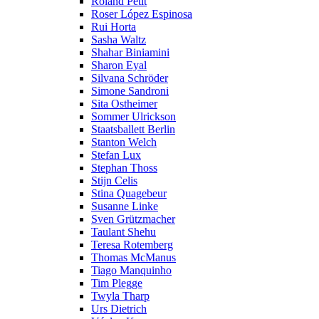
Roland Petit
Roser López Espinosa
Rui Horta
Sasha Waltz
Shahar Biniamini
Sharon Eyal
Silvana Schröder
Simone Sandroni
Sita Ostheimer
Sommer Ulrickson
Staatsballett Berlin
Stanton Welch
Stefan Lux
Stephan Thoss
Stijn Celis
Stina Quagebeur
Susanne Linke
Sven Grützmacher
Taulant Shehu
Teresa Rotemberg
Thomas McManus
Tiago Manquinho
Tim Plegge
Twyla Tharp
Urs Dietrich