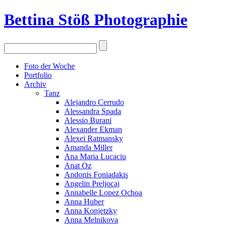
Bettina Stö
ß
Photographie
Foto der Woche
Portfolio
Archiv
Tanz
Alejandro Cerrudo
Alessandra Spada
Alessio Burani
Alexander Ekman
Alexei Ratmansky
Amanda Miller
Ana Maria Lucaciu
Anat Oz
Andonis Foniadakis
Angelin Preljocaj
Annabelle Lopez Ochoa
Anna Huber
Anna Konjetzky
Anna Melnikova