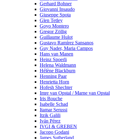
Gerhard Bohner
Giovanni Insaudo
Giuseppe Spota
Glen Tetley
Goyo Montero
Gregor Zöllig
Guillaume Hulot
Gustavo Ramírez Sansanos
Guy Nader, Maria Campos
Hans van Manen
Heinz Spoerli
Helena Waldmann
Hélène Blackburn
Henning Paar
Henrietta Horn
Hofesh Shechter
Imre van Opstal / Marne van Opstal
Iris Bouche
Isabelle Schad
Itamar Serussi
Itzik Galili
Iván Pérez
IVGI & GREBEN
Jacopo Godani
James Sutherland