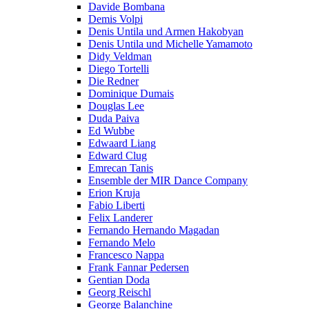
Davide Bombana
Demis Volpi
Denis Untila und Armen Hakobyan
Denis Untila und Michelle Yamamoto
Didy Veldman
Diego Tortelli
Die Redner
Dominique Dumais
Douglas Lee
Duda Paiva
Ed Wubbe
Edwaard Liang
Edward Clug
Emrecan Tanis
Ensemble der MIR Dance Company
Erion Kruja
Fabio Liberti
Felix Landerer
Fernando Hernando Magadan
Fernando Melo
Francesco Nappa
Frank Fannar Pedersen
Gentian Doda
Georg Reischl
George Balanchine