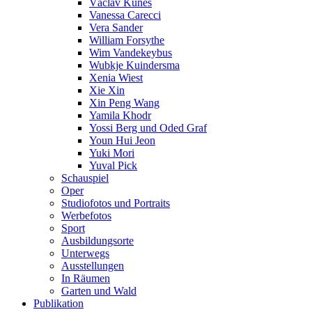
Václav Kunes
Vanessa Carecci
Vera Sander
William Forsythe
Wim Vandekeybus
Wubkje Kuindersma
Xenia Wiest
Xie Xin
Xin Peng Wang
Yamila Khodr
Yossi Berg und Oded Graf
Youn Hui Jeon
Yuki Mori
Yuval Pick
Schauspiel
Oper
Studiofotos und Portraits
Werbefotos
Sport
Ausbildungsorte
Unterwegs
Ausstellungen
In Räumen
Garten und Wald
Publikation