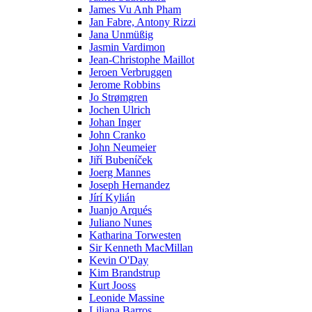
James Vu Anh Pham
Jan Fabre, Antony Rizzi
Jana Unmüßig
Jasmin Vardimon
Jean-Christophe Maillot
Jeroen Verbruggen
Jerome Robbins
Jo Strømgren
Jochen Ulrich
Johan Inger
John Cranko
John Neumeier
Jiřί Bubenίček
Joerg Mannes
Joseph Hernandez
Jírí Kylián
Juanjo Arqués
Juliano Nunes
Katharina Torwesten
Sir Kenneth MacMillan
Kevin O'Day
Kim Brandstrup
Kurt Jooss
Leonide Massine
Liliana Barros