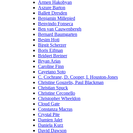
Armen Hakobyan
Aszure Barton
Ballett Dresden
Benjamin Millepied
Benvindo Fonseca
Ben van Cauwenbergh
Bernard Baumgarten
Besim Hoti
Birgit Scherzer
Boris Eifman
Bridget Breiner
Bryan Arias
Caroline Finn
Cayetano Soto
C. Cochrane, D. Cooper, I. Houston-Jones
Christine Gouzelis, Paul Blackman
Christian Spuck
Christine Ceconello
Christopher Wheeldon
Cloud Gate
Constanza Macras
Crystal Pite
Damien Jalet
Daniela Kurz
David Dawson