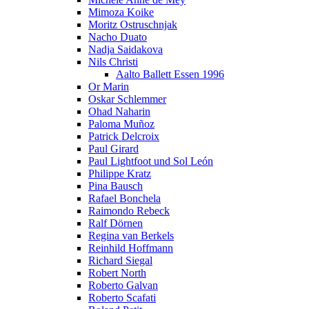
Mimoza Koike
Moritz Ostruschnjak
Nacho Duato
Nadja Saidakova
Nils Christi
Aalto Ballett Essen 1996
Or Marin
Oskar Schlemmer
Ohad Naharin
Paloma Muñoz
Patrick Delcroix
Paul Girard
Paul Lightfoot und Sol León
Philippe Kratz
Pina Bausch
Rafael Bonchela
Raimondo Rebeck
Ralf Dörnen
Regina van Berkels
Reinhild Hoffmann
Richard Siegal
Robert North
Roberto Galvan
Roberto Scafati