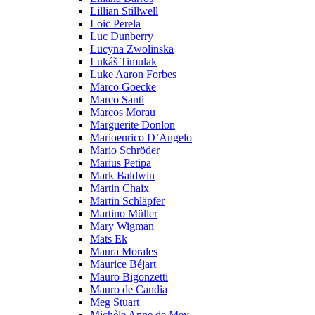
Lillian Stillwell
Loic Perela
Luc Dunberry
Lucyna Zwolinska
Lukáš Timulak
Luke Aaron Forbes
Marco Goecke
Marco Santi
Marcos Morau
Marguerite Donlon
Marioenrico D’Angelo
Mario Schröder
Marius Petipa
Mark Baldwin
Martin Chaix
Martin Schläpfer
Martino Müller
Mary Wigman
Mats Ek
Maura Morales
Maurice Béjart
Mauro Bigonzetti
Mauro de Candia
Meg Stuart
Michèle Anne de Mey