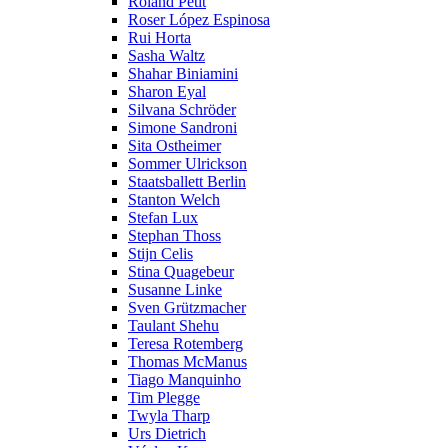
Roland Petit
Roser López Espinosa
Rui Horta
Sasha Waltz
Shahar Biniamini
Sharon Eyal
Silvana Schröder
Simone Sandroni
Sita Ostheimer
Sommer Ulrickson
Staatsballett Berlin
Stanton Welch
Stefan Lux
Stephan Thoss
Stijn Celis
Stina Quagebeur
Susanne Linke
Sven Grützmacher
Taulant Shehu
Teresa Rotemberg
Thomas McManus
Tiago Manquinho
Tim Plegge
Twyla Tharp
Urs Dietrich