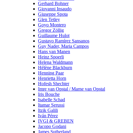
Gerhard Bohner
Giovanni Insaudo
Giuseppe Spota
Glen Tetley
Goyo Montero
Gregor Zöllig
Guillaume Hulot
Gustavo Ramírez Sansanos
Guy Nader, Maria Campos
Hans van Manen
Heinz Spoerli
Helena Waldmann
Hélène Blackburn
Henning Paar
Henrietta Horn
Hofesh Shechter
Imre van Opstal / Marne van Opstal
Iris Bouche
Isabelle Schad
Itamar Serussi
Itzik Galili
Iván Pérez
IVGI & GREBEN
Jacopo Godani
James Sutherland