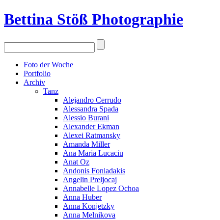
Bettina Stö
ß
Photographie
Foto der Woche
Portfolio
Archiv
Tanz
Alejandro Cerrudo
Alessandra Spada
Alessio Burani
Alexander Ekman
Alexei Ratmansky
Amanda Miller
Ana Maria Lucaciu
Anat Oz
Andonis Foniadakis
Angelin Preljocaj
Annabelle Lopez Ochoa
Anna Huber
Anna Konjetzky
Anna Melnikova