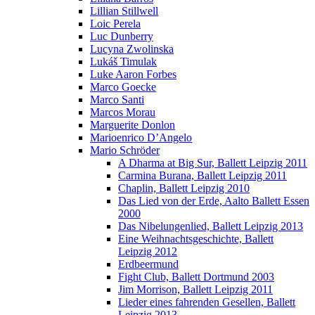
Lillian Stillwell
Loic Perela
Luc Dunberry
Lucyna Zwolinska
Lukáš Timulak
Luke Aaron Forbes
Marco Goecke
Marco Santi
Marcos Morau
Marguerite Donlon
Marioenrico D’Angelo
Mario Schröder
A Dharma at Big Sur, Ballett Leipzig 2011
Carmina Burana, Ballett Leipzig 2011
Chaplin, Ballett Leipzig 2010
Das Lied von der Erde, Aalto Ballett Essen
2000
Das Nibelungenlied, Ballett Leipzig 2013
Eine Weihnachtsgeschichte, Ballett
Leipzig 2012
Erdbeermund
Fight Club, Ballett Dortmund 2003
Jim Morrison, Ballett Leipzig 2011
Lieder eines fahrenden Gesellen, Ballett
Leipzig 2013