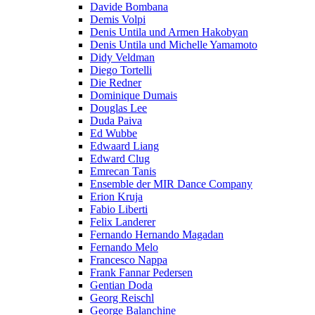
Davide Bombana
Demis Volpi
Denis Untila und Armen Hakobyan
Denis Untila und Michelle Yamamoto
Didy Veldman
Diego Tortelli
Die Redner
Dominique Dumais
Douglas Lee
Duda Paiva
Ed Wubbe
Edwaard Liang
Edward Clug
Emrecan Tanis
Ensemble der MIR Dance Company
Erion Kruja
Fabio Liberti
Felix Landerer
Fernando Hernando Magadan
Fernando Melo
Francesco Nappa
Frank Fannar Pedersen
Gentian Doda
Georg Reischl
George Balanchine