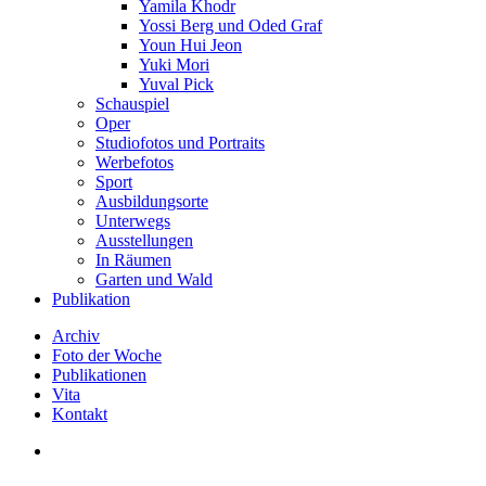
Yamila Khodr
Yossi Berg und Oded Graf
Youn Hui Jeon
Yuki Mori
Yuval Pick
Schauspiel
Oper
Studiofotos und Portraits
Werbefotos
Sport
Ausbildungsorte
Unterwegs
Ausstellungen
In Räumen
Garten und Wald
Publikation
Archiv
Foto der Woche
Publikationen
Vita
Kontakt