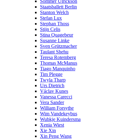
Sommer Ulrickson
Staatsballett Berlin
Stanton Welch
Stefan Lux
Stephan Thoss
Stijn Celis
Stina Quagebeur
Susanne Linke
Sven Grützmacher
Taulant Shehu
Teresa Rotemberg
Thomas McManus
Tiago Manquinho
Tim Plegge
Twyla Tharp
Urs Dietrich
Václav Kunes
Vanessa Carecci
Vera Sander
William Forsythe
Wim Vandekeybus
Wubkje Kuindersma
Xenia Wiest
Xie Xin
Xin Peng Wang