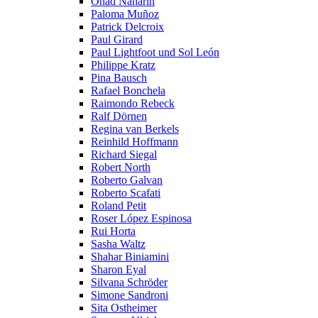
Ohad Naharin
Paloma Muñoz
Patrick Delcroix
Paul Girard
Paul Lightfoot und Sol León
Philippe Kratz
Pina Bausch
Rafael Bonchela
Raimondo Rebeck
Ralf Dörnen
Regina van Berkels
Reinhild Hoffmann
Richard Siegal
Robert North
Roberto Galvan
Roberto Scafati
Roland Petit
Roser López Espinosa
Rui Horta
Sasha Waltz
Shahar Biniamini
Sharon Eyal
Silvana Schröder
Simone Sandroni
Sita Ostheimer