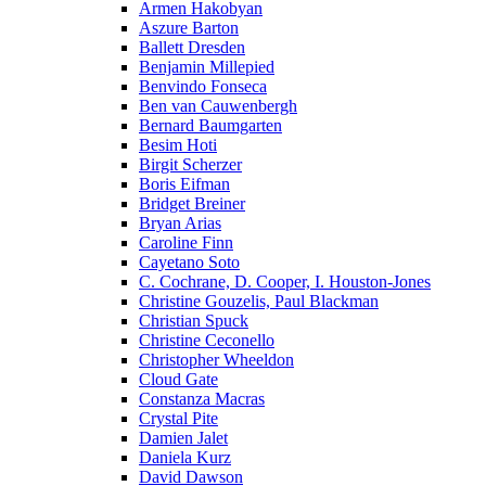
Armen Hakobyan
Aszure Barton
Ballett Dresden
Benjamin Millepied
Benvindo Fonseca
Ben van Cauwenbergh
Bernard Baumgarten
Besim Hoti
Birgit Scherzer
Boris Eifman
Bridget Breiner
Bryan Arias
Caroline Finn
Cayetano Soto
C. Cochrane, D. Cooper, I. Houston-Jones
Christine Gouzelis, Paul Blackman
Christian Spuck
Christine Ceconello
Christopher Wheeldon
Cloud Gate
Constanza Macras
Crystal Pite
Damien Jalet
Daniela Kurz
David Dawson