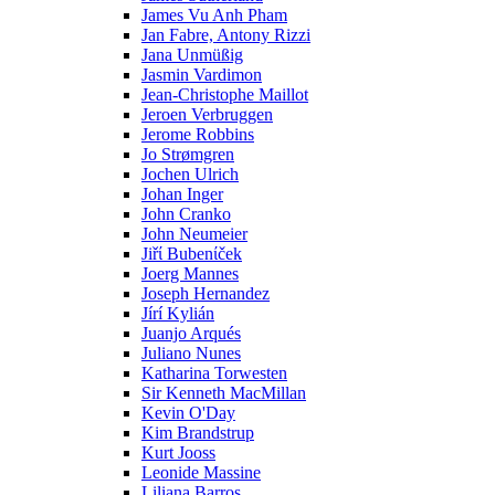
James Vu Anh Pham
Jan Fabre, Antony Rizzi
Jana Unmüßig
Jasmin Vardimon
Jean-Christophe Maillot
Jeroen Verbruggen
Jerome Robbins
Jo Strømgren
Jochen Ulrich
Johan Inger
John Cranko
John Neumeier
Jiřί Bubenίček
Joerg Mannes
Joseph Hernandez
Jírí Kylián
Juanjo Arqués
Juliano Nunes
Katharina Torwesten
Sir Kenneth MacMillan
Kevin O'Day
Kim Brandstrup
Kurt Jooss
Leonide Massine
Liliana Barros