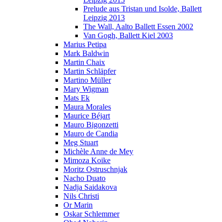
Prelude aus Tristan und Isolde, Ballett
Leipzig 2013
The Wall, Aalto Ballett Essen 2002
Van Gogh, Ballett Kiel 2003
Marius Petipa
Mark Baldwin
Martin Chaix
Martin Schläpfer
Martino Müller
Mary Wigman
Mats Ek
Maura Morales
Maurice Béjart
Mauro Bigonzetti
Mauro de Candia
Meg Stuart
Michèle Anne de Mey
Mimoza Koike
Moritz Ostruschnjak
Nacho Duato
Nadja Saidakova
Nils Christi
Or Marin
Oskar Schlemmer