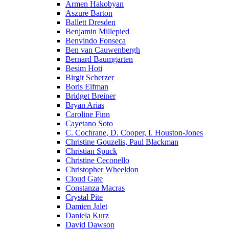
Armen Hakobyan
Aszure Barton
Ballett Dresden
Benjamin Millepied
Benvindo Fonseca
Ben van Cauwenbergh
Bernard Baumgarten
Besim Hoti
Birgit Scherzer
Boris Eifman
Bridget Breiner
Bryan Arias
Caroline Finn
Cayetano Soto
C. Cochrane, D. Cooper, I. Houston-Jones
Christine Gouzelis, Paul Blackman
Christian Spuck
Christine Ceconello
Christopher Wheeldon
Cloud Gate
Constanza Macras
Crystal Pite
Damien Jalet
Daniela Kurz
David Dawson