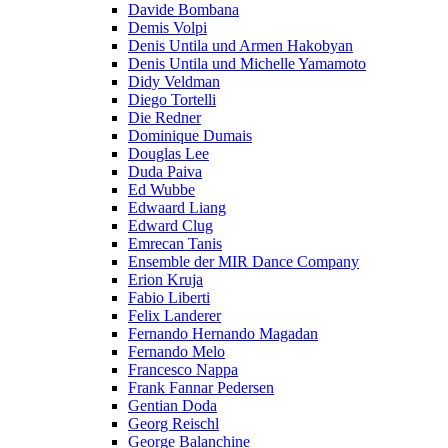
Davide Bombana
Demis Volpi
Denis Untila und Armen Hakobyan
Denis Untila und Michelle Yamamoto
Didy Veldman
Diego Tortelli
Die Redner
Dominique Dumais
Douglas Lee
Duda Paiva
Ed Wubbe
Edwaard Liang
Edward Clug
Emrecan Tanis
Ensemble der MIR Dance Company
Erion Kruja
Fabio Liberti
Felix Landerer
Fernando Hernando Magadan
Fernando Melo
Francesco Nappa
Frank Fannar Pedersen
Gentian Doda
Georg Reischl
George Balanchine