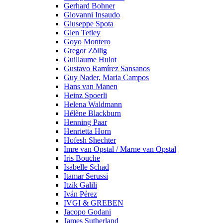
Gerhard Bohner
Giovanni Insaudo
Giuseppe Spota
Glen Tetley
Goyo Montero
Gregor Zöllig
Guillaume Hulot
Gustavo Ramírez Sansanos
Guy Nader, Maria Campos
Hans van Manen
Heinz Spoerli
Helena Waldmann
Hélène Blackburn
Henning Paar
Henrietta Horn
Hofesh Shechter
Imre van Opstal / Marne van Opstal
Iris Bouche
Isabelle Schad
Itamar Serussi
Itzik Galili
Iván Pérez
IVGI & GREBEN
Jacopo Godani
James Sutherland