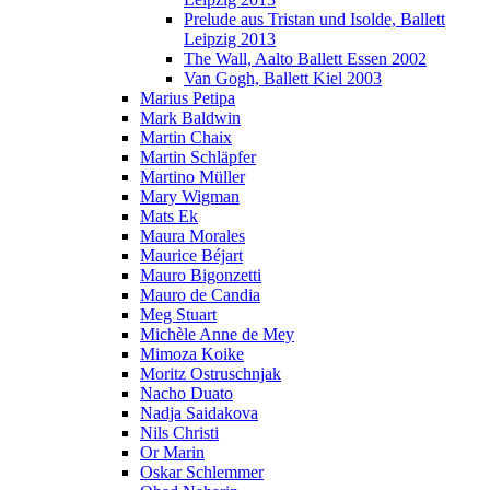
Prelude aus Tristan und Isolde, Ballett
Leipzig 2013
The Wall, Aalto Ballett Essen 2002
Van Gogh, Ballett Kiel 2003
Marius Petipa
Mark Baldwin
Martin Chaix
Martin Schläpfer
Martino Müller
Mary Wigman
Mats Ek
Maura Morales
Maurice Béjart
Mauro Bigonzetti
Mauro de Candia
Meg Stuart
Michèle Anne de Mey
Mimoza Koike
Moritz Ostruschnjak
Nacho Duato
Nadja Saidakova
Nils Christi
Or Marin
Oskar Schlemmer