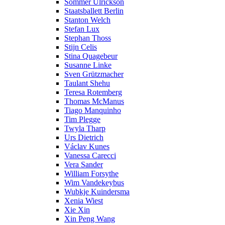
Sommer Ulrickson
Staatsballett Berlin
Stanton Welch
Stefan Lux
Stephan Thoss
Stijn Celis
Stina Quagebeur
Susanne Linke
Sven Grützmacher
Taulant Shehu
Teresa Rotemberg
Thomas McManus
Tiago Manquinho
Tim Plegge
Twyla Tharp
Urs Dietrich
Václav Kunes
Vanessa Carecci
Vera Sander
William Forsythe
Wim Vandekeybus
Wubkje Kuindersma
Xenia Wiest
Xie Xin
Xin Peng Wang