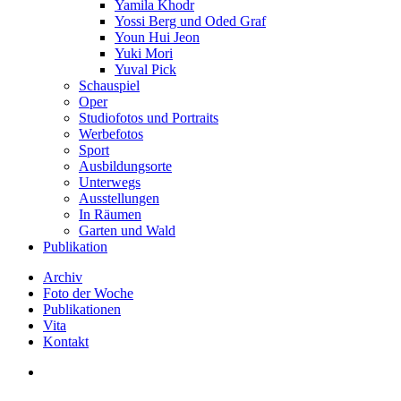
Yamila Khodr
Yossi Berg und Oded Graf
Youn Hui Jeon
Yuki Mori
Yuval Pick
Schauspiel
Oper
Studiofotos und Portraits
Werbefotos
Sport
Ausbildungsorte
Unterwegs
Ausstellungen
In Räumen
Garten und Wald
Publikation
Archiv
Foto der Woche
Publikationen
Vita
Kontakt