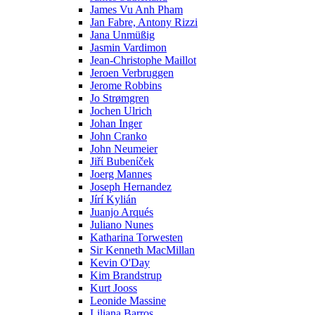
James Vu Anh Pham
Jan Fabre, Antony Rizzi
Jana Unmüßig
Jasmin Vardimon
Jean-Christophe Maillot
Jeroen Verbruggen
Jerome Robbins
Jo Strømgren
Jochen Ulrich
Johan Inger
John Cranko
John Neumeier
Jiřί Bubenίček
Joerg Mannes
Joseph Hernandez
Jírí Kylián
Juanjo Arqués
Juliano Nunes
Katharina Torwesten
Sir Kenneth MacMillan
Kevin O'Day
Kim Brandstrup
Kurt Jooss
Leonide Massine
Liliana Barros