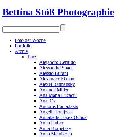
Bettina Stö
ß
Photographie
Foto der Woche
Portfolio
Archiv
Tanz
Alejandro Cerrudo
Alessandra Spada
Alessio Burani
Alexander Ekman
Alexei Ratmansky
Amanda Miller
Ana Maria Lucaciu
Anat Oz
Andonis Foniadakis
Angelin Preljocaj
Annabelle Lopez Ochoa
Anna Huber
Anna Konjetzky
Anna Melnikova