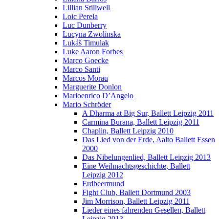
Lillian Stillwell
Loic Perela
Luc Dunberry
Lucyna Zwolinska
Lukáš Timulak
Luke Aaron Forbes
Marco Goecke
Marco Santi
Marcos Morau
Marguerite Donlon
Marioenrico D’Angelo
Mario Schröder
A Dharma at Big Sur, Ballett Leipzig 2011
Carmina Burana, Ballett Leipzig 2011
Chaplin, Ballett Leipzig 2010
Das Lied von der Erde, Aalto Ballett Essen
2000
Das Nibelungenlied, Ballett Leipzig 2013
Eine Weihnachtsgeschichte, Ballett
Leipzig 2012
Erdbeermund
Fight Club, Ballett Dortmund 2003
Jim Morrison, Ballett Leipzig 2011
Lieder eines fahrenden Gesellen, Ballett
Leipzig 2013