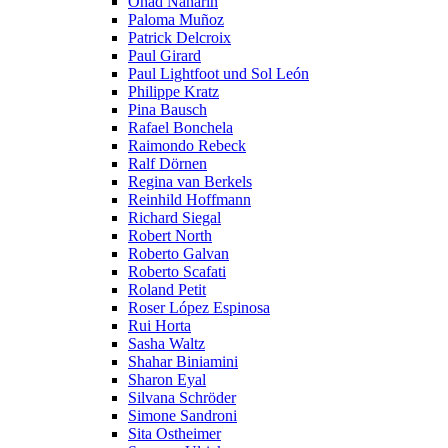
Ohad Naharin
Paloma Muñoz
Patrick Delcroix
Paul Girard
Paul Lightfoot und Sol León
Philippe Kratz
Pina Bausch
Rafael Bonchela
Raimondo Rebeck
Ralf Dörnen
Regina van Berkels
Reinhild Hoffmann
Richard Siegal
Robert North
Roberto Galvan
Roberto Scafati
Roland Petit
Roser López Espinosa
Rui Horta
Sasha Waltz
Shahar Biniamini
Sharon Eyal
Silvana Schröder
Simone Sandroni
Sita Ostheimer