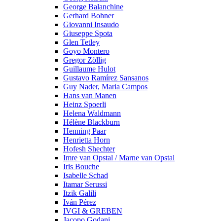
George Balanchine
Gerhard Bohner
Giovanni Insaudo
Giuseppe Spota
Glen Tetley
Goyo Montero
Gregor Zöllig
Guillaume Hulot
Gustavo Ramírez Sansanos
Guy Nader, Maria Campos
Hans van Manen
Heinz Spoerli
Helena Waldmann
Hélène Blackburn
Henning Paar
Henrietta Horn
Hofesh Shechter
Imre van Opstal / Marne van Opstal
Iris Bouche
Isabelle Schad
Itamar Serussi
Itzik Galili
Iván Pérez
IVGI & GREBEN
Jacopo Godani