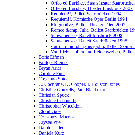
Orfeo ed Euridice, Staatstheater Saarbrücke
Orfeo ed Euridice, Theater Innsbruck 2007
Requiem!!, Ballett Saarbrücken 1994
Requiem!!, Komische Oper Berlin 1994
Ringmotive, Ballett Theater Trier, 2007
Romeo &amp; Julia, Ballett Saarbrücken 1
Schwanensee, Ballett Innsbruck 2008
Schwanensee, Ballett Saarbrücken 1998
sturm im mund - janis joplin, Ballett Saarb
Von Liebschaften und Leidenszeiten, Ballet
Boris Eifman
Bridget Breiner
Bryan Arias
Caroline Finn
Cayetano Soto
C. Cochrane, D. Cooper, I. Houston-Jones
Christine Gouzelis, Paul Blackman
Christian Spuck
Christine Ceconello
Christopher Wheeldon
Cloud Gate
Constanza Macras
Crystal Pite
Damien Jalet
Daniela Kurz