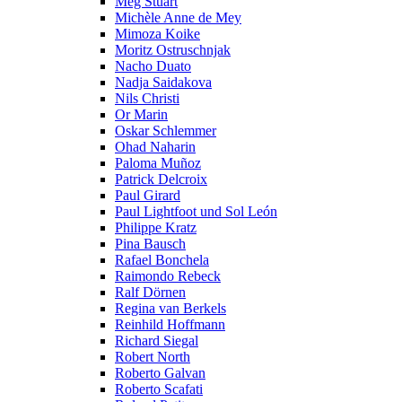
Meg Stuart
Michèle Anne de Mey
Mimoza Koike
Moritz Ostruschnjak
Nacho Duato
Nadja Saidakova
Nils Christi
Or Marin
Oskar Schlemmer
Ohad Naharin
Paloma Muñoz
Patrick Delcroix
Paul Girard
Paul Lightfoot und Sol León
Philippe Kratz
Pina Bausch
Rafael Bonchela
Raimondo Rebeck
Ralf Dörnen
Regina van Berkels
Reinhild Hoffmann
Richard Siegal
Robert North
Roberto Galvan
Roberto Scafati