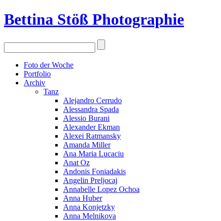
Bettina Stö
ß
Photographie
Foto der Woche
Portfolio
Archiv
Tanz
Alejandro Cerrudo
Alessandra Spada
Alessio Burani
Alexander Ekman
Alexei Ratmansky
Amanda Miller
Ana Maria Lucaciu
Anat Oz
Andonis Foniadakis
Angelin Preljocaj
Annabelle Lopez Ochoa
Anna Huber
Anna Konjetzky
Anna Melnikova