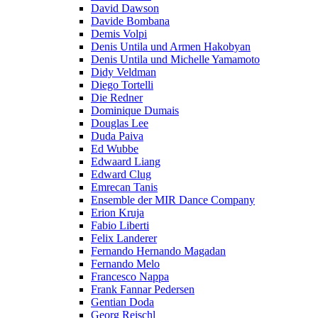
David Dawson
Davide Bombana
Demis Volpi
Denis Untila und Armen Hakobyan
Denis Untila und Michelle Yamamoto
Didy Veldman
Diego Tortelli
Die Redner
Dominique Dumais
Douglas Lee
Duda Paiva
Ed Wubbe
Edwaard Liang
Edward Clug
Emrecan Tanis
Ensemble der MIR Dance Company
Erion Kruja
Fabio Liberti
Felix Landerer
Fernando Hernando Magadan
Fernando Melo
Francesco Nappa
Frank Fannar Pedersen
Gentian Doda
Georg Reischl