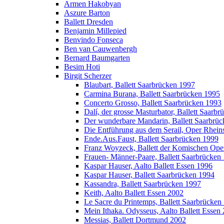
Armen Hakobyan
Aszure Barton
Ballett Dresden
Benjamin Millepied
Benvindo Fonseca
Ben van Cauwenbergh
Bernard Baumgarten
Besim Hoti
Birgit Scherzer
Blaubart, Ballett Saarbrücken 1997
Carmina Burana, Ballett Saarbrücken 1995
Concerto Grosso, Ballett Saarbrücken 1993
Dalí, der grosse Masturbator, Ballett Saarb
Der wunderbare Mandarin, Ballett Saarbrü
Die Entführung aus dem Serail, Oper Rhei
Ende.Aus.Faust, Ballett Saarbrücken 1999
Franz Woyzeck, Ballett der Komischen Ope
Frauen- Männer-Paare, Ballett Saarbrücken
Kaspar Hauser, Aalto Ballett Essen 1996
Kaspar Hauser, Ballett Saarbrücken 1994
Kassandra, Ballett Saarbrücken 1997
Keith, Aalto Ballett Essen 2002
Le Sacre du Printemps, Ballett Saarbrücken
Mein Ithaka. Odysseus, Aalto Ballett Essen
Messias, Ballett Dortmund 2002