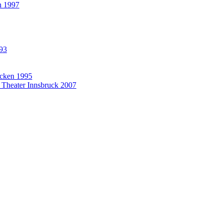
n 1997
993
rücken 1995
t Theater Innsbruck 2007