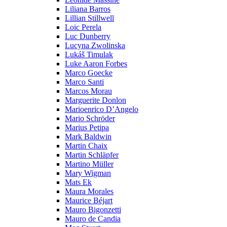
Liliana Barros
Lillian Stillwell
Loic Perela
Luc Dunberry
Lucyna Zwolinska
Lukáš Timulak
Luke Aaron Forbes
Marco Goecke
Marco Santi
Marcos Morau
Marguerite Donlon
Marioenrico D’Angelo
Mario Schröder
Marius Petipa
Mark Baldwin
Martin Chaix
Martin Schläpfer
Martino Müller
Mary Wigman
Mats Ek
Maura Morales
Maurice Béjart
Mauro Bigonzetti
Mauro de Candia