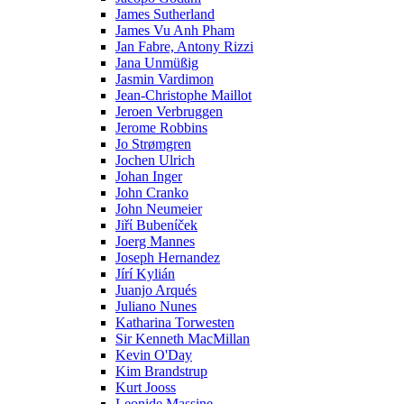
James Sutherland
James Vu Anh Pham
Jan Fabre, Antony Rizzi
Jana Unmüßig
Jasmin Vardimon
Jean-Christophe Maillot
Jeroen Verbruggen
Jerome Robbins
Jo Strømgren
Jochen Ulrich
Johan Inger
John Cranko
John Neumeier
Jiřί Bubenίček
Joerg Mannes
Joseph Hernandez
Jírí Kylián
Juanjo Arqués
Juliano Nunes
Katharina Torwesten
Sir Kenneth MacMillan
Kevin O'Day
Kim Brandstrup
Kurt Jooss
Leonide Massine