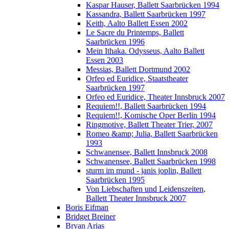
Kaspar Hauser, Ballett Saarbrücken 1994
Kassandra, Ballett Saarbrücken 1997
Keith, Aalto Ballett Essen 2002
Le Sacre du Printemps, Ballett
Saarbrücken 1996
Mein Ithaka. Odysseus, Aalto Ballett
Essen 2003
Messias, Ballett Dortmund 2002
Orfeo ed Euridice, Staatstheater
Saarbrücken 1997
Orfeo ed Euridice, Theater Innsbruck 2007
Requiem!!, Ballett Saarbrücken 1994
Requiem!!, Komische Oper Berlin 1994
Ringmotive, Ballett Theater Trier, 2007
Romeo &amp; Julia, Ballett Saarbrücken
1993
Schwanensee, Ballett Innsbruck 2008
Schwanensee, Ballett Saarbrücken 1998
sturm im mund - janis joplin, Ballett
Saarbrücken 1995
Von Liebschaften und Leidenszeiten,
Ballett Theater Innsbruck 2007
Boris Eifman
Bridget Breiner
Bryan Arias