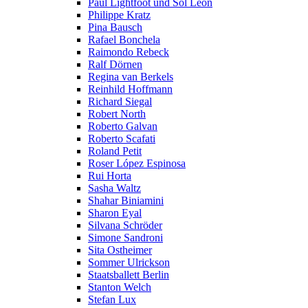
Paul Lightfoot und Sol León
Philippe Kratz
Pina Bausch
Rafael Bonchela
Raimondo Rebeck
Ralf Dörnen
Regina van Berkels
Reinhild Hoffmann
Richard Siegal
Robert North
Roberto Galvan
Roberto Scafati
Roland Petit
Roser López Espinosa
Rui Horta
Sasha Waltz
Shahar Biniamini
Sharon Eyal
Silvana Schröder
Simone Sandroni
Sita Ostheimer
Sommer Ulrickson
Staatsballett Berlin
Stanton Welch
Stefan Lux