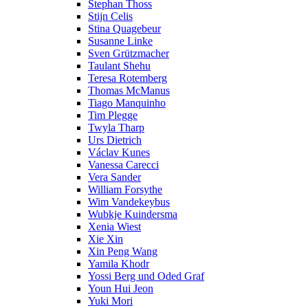
Stephan Thoss
Stijn Celis
Stina Quagebeur
Susanne Linke
Sven Grützmacher
Taulant Shehu
Teresa Rotemberg
Thomas McManus
Tiago Manquinho
Tim Plegge
Twyla Tharp
Urs Dietrich
Václav Kunes
Vanessa Carecci
Vera Sander
William Forsythe
Wim Vandekeybus
Wubkje Kuindersma
Xenia Wiest
Xie Xin
Xin Peng Wang
Yamila Khodr
Yossi Berg und Oded Graf
Youn Hui Jeon
Yuki Mori