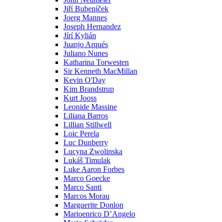
Jiřί Bubenίček
Joerg Mannes
Joseph Hernandez
Jírí Kylián
Juanjo Arqués
Juliano Nunes
Katharina Torwesten
Sir Kenneth MacMillan
Kevin O'Day
Kim Brandstrup
Kurt Jooss
Leonide Massine
Liliana Barros
Lillian Stillwell
Loic Perela
Luc Dunberry
Lucyna Zwolinska
Lukáš Timulak
Luke Aaron Forbes
Marco Goecke
Marco Santi
Marcos Morau
Marguerite Donlon
Marioenrico D’Angelo