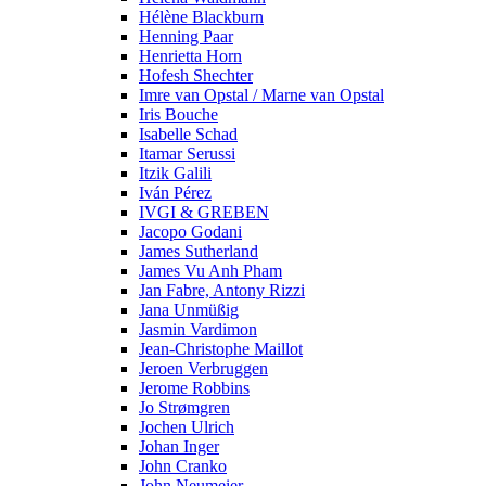
Hélène Blackburn
Henning Paar
Henrietta Horn
Hofesh Shechter
Imre van Opstal / Marne van Opstal
Iris Bouche
Isabelle Schad
Itamar Serussi
Itzik Galili
Iván Pérez
IVGI & GREBEN
Jacopo Godani
James Sutherland
James Vu Anh Pham
Jan Fabre, Antony Rizzi
Jana Unmüßig
Jasmin Vardimon
Jean-Christophe Maillot
Jeroen Verbruggen
Jerome Robbins
Jo Strømgren
Jochen Ulrich
Johan Inger
John Cranko
John Neumeier