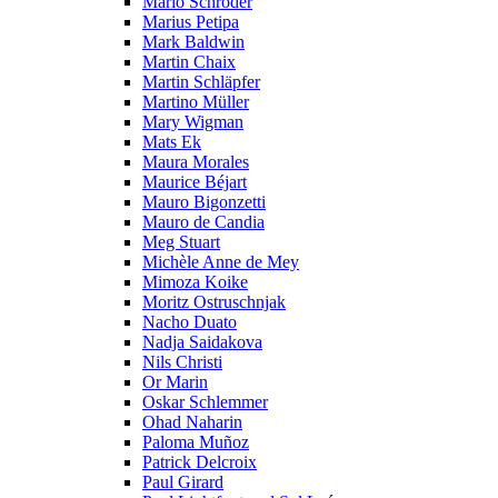
Mario Schröder
Marius Petipa
Mark Baldwin
Martin Chaix
Martin Schläpfer
Martino Müller
Mary Wigman
Mats Ek
Maura Morales
Maurice Béjart
Mauro Bigonzetti
Mauro de Candia
Meg Stuart
Michèle Anne de Mey
Mimoza Koike
Moritz Ostruschnjak
Nacho Duato
Nadja Saidakova
Nils Christi
Or Marin
Oskar Schlemmer
Ohad Naharin
Paloma Muñoz
Patrick Delcroix
Paul Girard