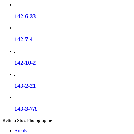
142-6-33
142-7-4
142-10-2
143-2-21
143-3-7A
Bettina Stö
ß
Photographie
Archiv