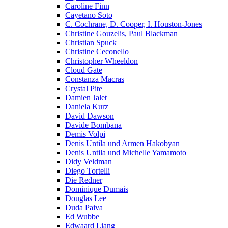
Caroline Finn
Cayetano Soto
C. Cochrane, D. Cooper, I. Houston-Jones
Christine Gouzelis, Paul Blackman
Christian Spuck
Christine Ceconello
Christopher Wheeldon
Cloud Gate
Constanza Macras
Crystal Pite
Damien Jalet
Daniela Kurz
David Dawson
Davide Bombana
Demis Volpi
Denis Untila und Armen Hakobyan
Denis Untila und Michelle Yamamoto
Didy Veldman
Diego Tortelli
Die Redner
Dominique Dumais
Douglas Lee
Duda Paiva
Ed Wubbe
Edwaard Liang