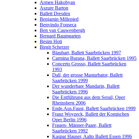
Armen Hakobyan
Aszure Barton
Ballett Dresden
Benjamin Millepied
Benvindo Fonseca
Ben van Cauwenbergh
Bernard Baumgarten
Besim Hoti
Birgit Scherzer
Blaubart, Ballett Saarbrücken 1997
Carmina Burana, Ballett Saarbrücken 1995
Concerto Grosso, Ballett Saarbrücken
1993
Dalí, der grosse Masturbator, Ballett
Saarbrücken 1999
Der wunderbare Mandarin, Ballett
Saarbrücken 1996
Die Entführung aus dem Serail, Oper
Rheinsberg 2006
Ende.Aus.Faust, Ballett Saarbrücken 1999
Franz Woyzeck, Ballett der Komischen
Oper Berlin 1996
Frauen- Männer-Paare, Ballett
Saarbrücken 1992
Kaspar Hauser, Aalto Ballett Essen 1996