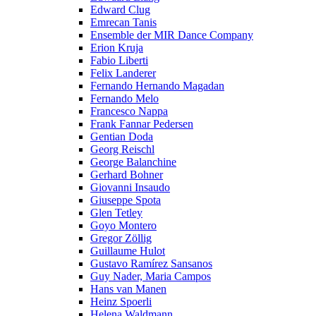
Edward Clug
Emrecan Tanis
Ensemble der MIR Dance Company
Erion Kruja
Fabio Liberti
Felix Landerer
Fernando Hernando Magadan
Fernando Melo
Francesco Nappa
Frank Fannar Pedersen
Gentian Doda
Georg Reischl
George Balanchine
Gerhard Bohner
Giovanni Insaudo
Giuseppe Spota
Glen Tetley
Goyo Montero
Gregor Zöllig
Guillaume Hulot
Gustavo Ramírez Sansanos
Guy Nader, Maria Campos
Hans van Manen
Heinz Spoerli
Helena Waldmann