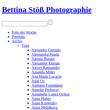
Bettina Stö
ß
Photographie
Foto der Woche
Portfolio
Archiv
Tanz
Alejandro Cerrudo
Alessandra Spada
Alessio Burani
Alexander Ekman
Alexei Ratmansky
Amanda Miller
Ana Maria Lucaciu
Anat Oz
Andonis Foniadakis
Angelin Preljocaj
Annabelle Lopez Ochoa
Anna Huber
Anna Konjetzky
Anna Melnikova