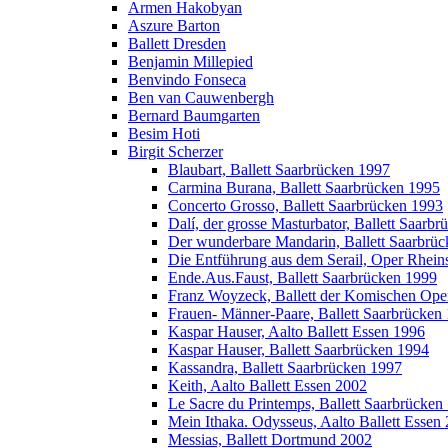
Armen Hakobyan
Aszure Barton
Ballett Dresden
Benjamin Millepied
Benvindo Fonseca
Ben van Cauwenbergh
Bernard Baumgarten
Besim Hoti
Birgit Scherzer
Blaubart, Ballett Saarbrücken 1997
Carmina Burana, Ballett Saarbrücken 1995
Concerto Grosso, Ballett Saarbrücken 1993
Dalí, der grosse Masturbator, Ballett Saarb
Der wunderbare Mandarin, Ballett Saarbrü
Die Entführung aus dem Serail, Oper Rhei
Ende.Aus.Faust, Ballett Saarbrücken 1999
Franz Woyzeck, Ballett der Komischen Ope
Frauen- Männer-Paare, Ballett Saarbrücken
Kaspar Hauser, Aalto Ballett Essen 1996
Kaspar Hauser, Ballett Saarbrücken 1994
Kassandra, Ballett Saarbrücken 1997
Keith, Aalto Ballett Essen 2002
Le Sacre du Printemps, Ballett Saarbrücken
Mein Ithaka. Odysseus, Aalto Ballett Essen
Messias, Ballett Dortmund 2002