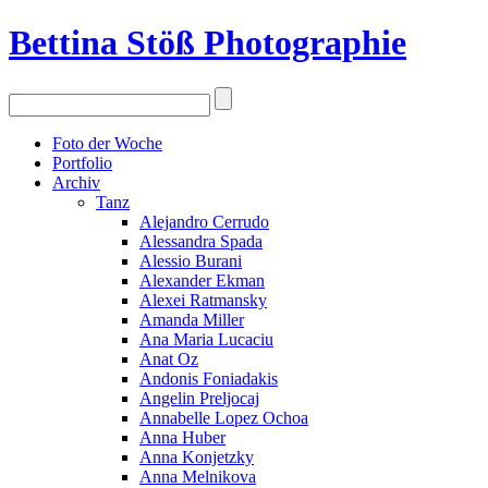
Bettina Stö
ß
Photographie
Foto der Woche
Portfolio
Archiv
Tanz
Alejandro Cerrudo
Alessandra Spada
Alessio Burani
Alexander Ekman
Alexei Ratmansky
Amanda Miller
Ana Maria Lucaciu
Anat Oz
Andonis Foniadakis
Angelin Preljocaj
Annabelle Lopez Ochoa
Anna Huber
Anna Konjetzky
Anna Melnikova