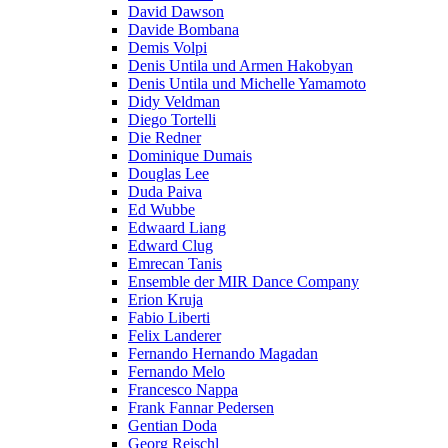
David Dawson
Davide Bombana
Demis Volpi
Denis Untila und Armen Hakobyan
Denis Untila und Michelle Yamamoto
Didy Veldman
Diego Tortelli
Die Redner
Dominique Dumais
Douglas Lee
Duda Paiva
Ed Wubbe
Edwaard Liang
Edward Clug
Emrecan Tanis
Ensemble der MIR Dance Company
Erion Kruja
Fabio Liberti
Felix Landerer
Fernando Hernando Magadan
Fernando Melo
Francesco Nappa
Frank Fannar Pedersen
Gentian Doda
Georg Reischl