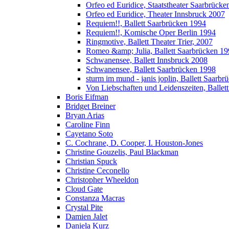
Orfeo ed Euridice, Staatstheater Saarbrücke
Orfeo ed Euridice, Theater Innsbruck 2007
Requiem!!, Ballett Saarbrücken 1994
Requiem!!, Komische Oper Berlin 1994
Ringmotive, Ballett Theater Trier, 2007
Romeo &amp; Julia, Ballett Saarbrücken 1
Schwanensee, Ballett Innsbruck 2008
Schwanensee, Ballett Saarbrücken 1998
sturm im mund - janis joplin, Ballett Saarb
Von Liebschaften und Leidenszeiten, Ballet
Boris Eifman
Bridget Breiner
Bryan Arias
Caroline Finn
Cayetano Soto
C. Cochrane, D. Cooper, I. Houston-Jones
Christine Gouzelis, Paul Blackman
Christian Spuck
Christine Ceconello
Christopher Wheeldon
Cloud Gate
Constanza Macras
Crystal Pite
Damien Jalet
Daniela Kurz