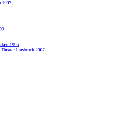
n 1997
993
rücken 1995
t Theater Innsbruck 2007