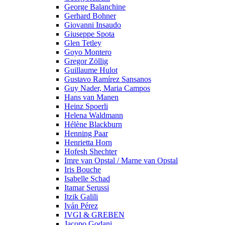
George Balanchine
Gerhard Bohner
Giovanni Insaudo
Giuseppe Spota
Glen Tetley
Goyo Montero
Gregor Zöllig
Guillaume Hulot
Gustavo Ramírez Sansanos
Guy Nader, Maria Campos
Hans van Manen
Heinz Spoerli
Helena Waldmann
Hélène Blackburn
Henning Paar
Henrietta Horn
Hofesh Shechter
Imre van Opstal / Marne van Opstal
Iris Bouche
Isabelle Schad
Itamar Serussi
Itzik Galili
Iván Pérez
IVGI & GREBEN
Jacopo Godani