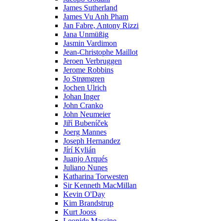
James Sutherland
James Vu Anh Pham
Jan Fabre, Antony Rizzi
Jana Unmüßig
Jasmin Vardimon
Jean-Christophe Maillot
Jeroen Verbruggen
Jerome Robbins
Jo Strømgren
Jochen Ulrich
Johan Inger
John Cranko
John Neumeier
Jiřί Bubenίček
Joerg Mannes
Joseph Hernandez
Jírí Kylián
Juanjo Arqués
Juliano Nunes
Katharina Torwesten
Sir Kenneth MacMillan
Kevin O'Day
Kim Brandstrup
Kurt Jooss
Leonide Massine