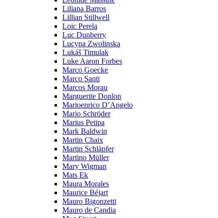
Liliana Barros
Lillian Stillwell
Loic Perela
Luc Dunberry
Lucyna Zwolinska
Lukáš Timulak
Luke Aaron Forbes
Marco Goecke
Marco Santi
Marcos Morau
Marguerite Donlon
Marioenrico D’Angelo
Mario Schröder
Marius Petipa
Mark Baldwin
Martin Chaix
Martin Schläpfer
Martino Müller
Mary Wigman
Mats Ek
Maura Morales
Maurice Béjart
Mauro Bigonzetti
Mauro de Candia