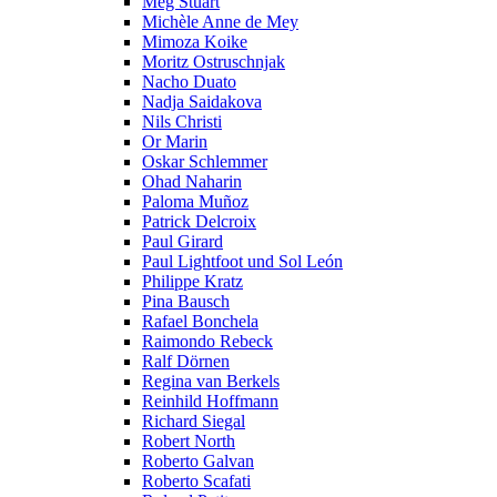
Meg Stuart
Michèle Anne de Mey
Mimoza Koike
Moritz Ostruschnjak
Nacho Duato
Nadja Saidakova
Nils Christi
Or Marin
Oskar Schlemmer
Ohad Naharin
Paloma Muñoz
Patrick Delcroix
Paul Girard
Paul Lightfoot und Sol León
Philippe Kratz
Pina Bausch
Rafael Bonchela
Raimondo Rebeck
Ralf Dörnen
Regina van Berkels
Reinhild Hoffmann
Richard Siegal
Robert North
Roberto Galvan
Roberto Scafati