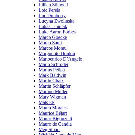
Lillian Stillwell
Loic Perela
Luc Dunberry
Lucyna Zwolinska
Lukáš Timulak
Luke Aaron Forbes
Marco Goecke
Marco Santi
Marcos Morau
Marguerite Donlon
Marioenrico D’Angelo
Mario Schröder
Marius Petipa
Mark Baldwin
Martin Chaix
Martin Schläpfer
Martino Müller
Mary Wigman
Mats Ek
Maura Morales
Maurice Béjart
Mauro Bigonzetti
Mauro de Candia
Meg Stuart
Michèle Anne de Mey