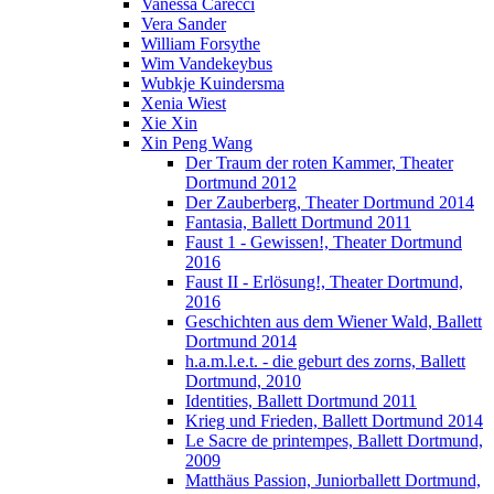
Vanessa Carecci
Vera Sander
William Forsythe
Wim Vandekeybus
Wubkje Kuindersma
Xenia Wiest
Xie Xin
Xin Peng Wang
Der Traum der roten Kammer, Theater
Dortmund 2012
Der Zauberberg, Theater Dortmund 2014
Fantasia, Ballett Dortmund 2011
Faust 1 - Gewissen!, Theater Dortmund
2016
Faust II - Erlösung!, Theater Dortmund,
2016
Geschichten aus dem Wiener Wald, Ballett
Dortmund 2014
h.a.m.l.e.t. - die geburt des zorns, Ballett
Dortmund, 2010
Identities, Ballett Dortmund 2011
Krieg und Frieden, Ballett Dortmund 2014
Le Sacre de printempes, Ballett Dortmund,
2009
Matthäus Passion, Juniorballett Dortmund,