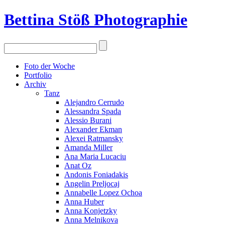
Bettina Stö
ß
Photographie
Foto der Woche
Portfolio
Archiv
Tanz
Alejandro Cerrudo
Alessandra Spada
Alessio Burani
Alexander Ekman
Alexei Ratmansky
Amanda Miller
Ana Maria Lucaciu
Anat Oz
Andonis Foniadakis
Angelin Preljocaj
Annabelle Lopez Ochoa
Anna Huber
Anna Konjetzky
Anna Melnikova