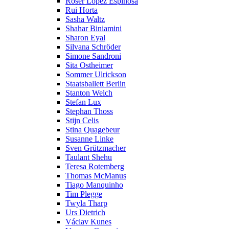
Roser López Espinosa
Rui Horta
Sasha Waltz
Shahar Biniamini
Sharon Eyal
Silvana Schröder
Simone Sandroni
Sita Ostheimer
Sommer Ulrickson
Staatsballett Berlin
Stanton Welch
Stefan Lux
Stephan Thoss
Stijn Celis
Stina Quagebeur
Susanne Linke
Sven Grützmacher
Taulant Shehu
Teresa Rotemberg
Thomas McManus
Tiago Manquinho
Tim Plegge
Twyla Tharp
Urs Dietrich
Václav Kunes