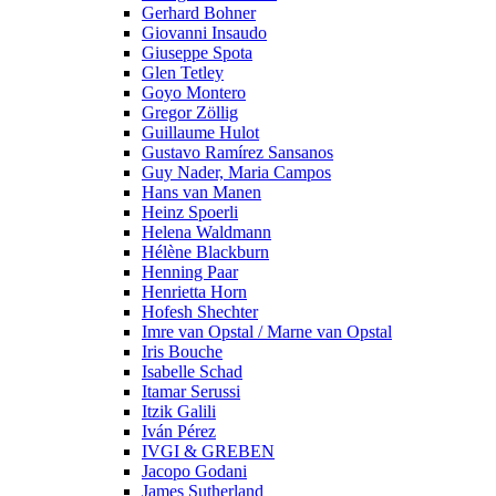
Gerhard Bohner
Giovanni Insaudo
Giuseppe Spota
Glen Tetley
Goyo Montero
Gregor Zöllig
Guillaume Hulot
Gustavo Ramírez Sansanos
Guy Nader, Maria Campos
Hans van Manen
Heinz Spoerli
Helena Waldmann
Hélène Blackburn
Henning Paar
Henrietta Horn
Hofesh Shechter
Imre van Opstal / Marne van Opstal
Iris Bouche
Isabelle Schad
Itamar Serussi
Itzik Galili
Iván Pérez
IVGI & GREBEN
Jacopo Godani
James Sutherland