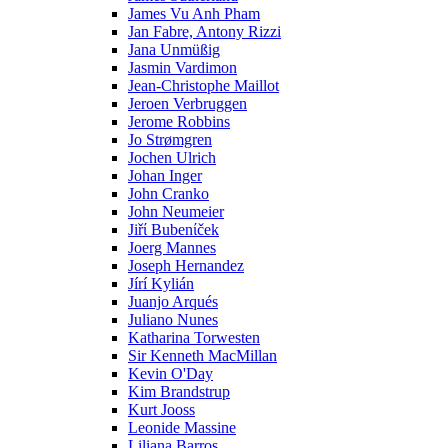
James Vu Anh Pham
Jan Fabre, Antony Rizzi
Jana Unmüßig
Jasmin Vardimon
Jean-Christophe Maillot
Jeroen Verbruggen
Jerome Robbins
Jo Strømgren
Jochen Ulrich
Johan Inger
John Cranko
John Neumeier
Jiřί Bubenίček
Joerg Mannes
Joseph Hernandez
Jírí Kylián
Juanjo Arqués
Juliano Nunes
Katharina Torwesten
Sir Kenneth MacMillan
Kevin O'Day
Kim Brandstrup
Kurt Jooss
Leonide Massine
Liliana Barros