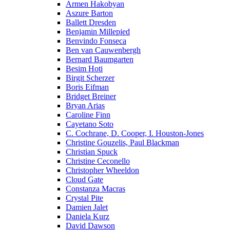
Armen Hakobyan
Aszure Barton
Ballett Dresden
Benjamin Millepied
Benvindo Fonseca
Ben van Cauwenbergh
Bernard Baumgarten
Besim Hoti
Birgit Scherzer
Boris Eifman
Bridget Breiner
Bryan Arias
Caroline Finn
Cayetano Soto
C. Cochrane, D. Cooper, I. Houston-Jones
Christine Gouzelis, Paul Blackman
Christian Spuck
Christine Ceconello
Christopher Wheeldon
Cloud Gate
Constanza Macras
Crystal Pite
Damien Jalet
Daniela Kurz
David Dawson