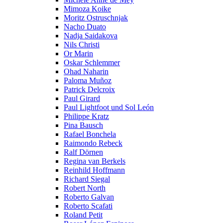
Mimoza Koike
Moritz Ostruschnjak
Nacho Duato
Nadja Saidakova
Nils Christi
Or Marin
Oskar Schlemmer
Ohad Naharin
Paloma Muñoz
Patrick Delcroix
Paul Girard
Paul Lightfoot und Sol León
Philippe Kratz
Pina Bausch
Rafael Bonchela
Raimondo Rebeck
Ralf Dörnen
Regina van Berkels
Reinhild Hoffmann
Richard Siegal
Robert North
Roberto Galvan
Roberto Scafati
Roland Petit