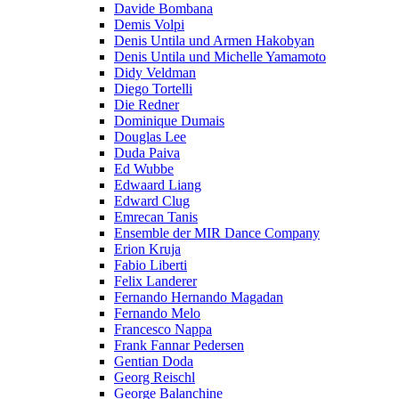
Davide Bombana
Demis Volpi
Denis Untila und Armen Hakobyan
Denis Untila und Michelle Yamamoto
Didy Veldman
Diego Tortelli
Die Redner
Dominique Dumais
Douglas Lee
Duda Paiva
Ed Wubbe
Edwaard Liang
Edward Clug
Emrecan Tanis
Ensemble der MIR Dance Company
Erion Kruja
Fabio Liberti
Felix Landerer
Fernando Hernando Magadan
Fernando Melo
Francesco Nappa
Frank Fannar Pedersen
Gentian Doda
Georg Reischl
George Balanchine