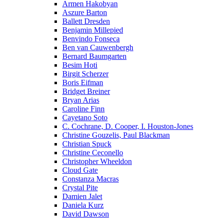
Armen Hakobyan
Aszure Barton
Ballett Dresden
Benjamin Millepied
Benvindo Fonseca
Ben van Cauwenbergh
Bernard Baumgarten
Besim Hoti
Birgit Scherzer
Boris Eifman
Bridget Breiner
Bryan Arias
Caroline Finn
Cayetano Soto
C. Cochrane, D. Cooper, I. Houston-Jones
Christine Gouzelis, Paul Blackman
Christian Spuck
Christine Ceconello
Christopher Wheeldon
Cloud Gate
Constanza Macras
Crystal Pite
Damien Jalet
Daniela Kurz
David Dawson