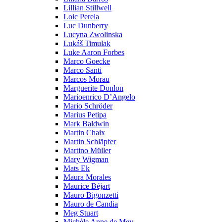
Lillian Stillwell
Loic Perela
Luc Dunberry
Lucyna Zwolinska
Lukáš Timulak
Luke Aaron Forbes
Marco Goecke
Marco Santi
Marcos Morau
Marguerite Donlon
Marioenrico D’Angelo
Mario Schröder
Marius Petipa
Mark Baldwin
Martin Chaix
Martin Schläpfer
Martino Müller
Mary Wigman
Mats Ek
Maura Morales
Maurice Béjart
Mauro Bigonzetti
Mauro de Candia
Meg Stuart
Michèle Anne de Mey