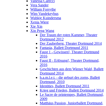
Vanessa Carecci
Vera Sander
William Forsythe
Wim Vandekeybus
Wubkje Kuindersma
Xenia Wiest
Xie Xin
Xin Peng Wang
Der Traum der roten Kammer, Theater
Dortmund 2012
Der Zauberberg, Theater Dortmund 2014
Fantasia, Ballett Dortmund 2011
Faust 1 - Gewissen!, Theater Dortmund
2016
Faust II - Erlösung!, Theater Dortmund,
2016
Geschichten aus dem Wiener Wald, Ballett
Dortmund 2014
h.a.m.l.e.t. - die geburt des zorns, Ballett
Dortmund, 2010
Identities, Ballett Dortmund 2011
Krieg und Frieden, Ballett Dortmund 2014
Le Sacre de printempes, Ballett Dortmund,
2009
Matthäus Passion, Juniorballett Dortmund,