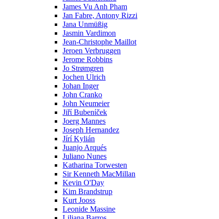
James Vu Anh Pham
Jan Fabre, Antony Rizzi
Jana Unmüßig
Jasmin Vardimon
Jean-Christophe Maillot
Jeroen Verbruggen
Jerome Robbins
Jo Strømgren
Jochen Ulrich
Johan Inger
John Cranko
John Neumeier
Jiřί Bubenίček
Joerg Mannes
Joseph Hernandez
Jírí Kylián
Juanjo Arqués
Juliano Nunes
Katharina Torwesten
Sir Kenneth MacMillan
Kevin O'Day
Kim Brandstrup
Kurt Jooss
Leonide Massine
Liliana Barros