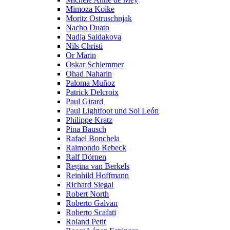
Mimoza Koike
Moritz Ostruschnjak
Nacho Duato
Nadja Saidakova
Nils Christi
Or Marin
Oskar Schlemmer
Ohad Naharin
Paloma Muñoz
Patrick Delcroix
Paul Girard
Paul Lightfoot und Sol León
Philippe Kratz
Pina Bausch
Rafael Bonchela
Raimondo Rebeck
Ralf Dörnen
Regina van Berkels
Reinhild Hoffmann
Richard Siegal
Robert North
Roberto Galvan
Roberto Scafati
Roland Petit