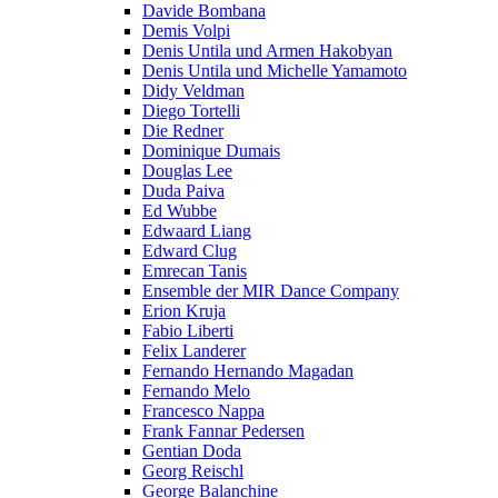
Davide Bombana
Demis Volpi
Denis Untila und Armen Hakobyan
Denis Untila und Michelle Yamamoto
Didy Veldman
Diego Tortelli
Die Redner
Dominique Dumais
Douglas Lee
Duda Paiva
Ed Wubbe
Edwaard Liang
Edward Clug
Emrecan Tanis
Ensemble der MIR Dance Company
Erion Kruja
Fabio Liberti
Felix Landerer
Fernando Hernando Magadan
Fernando Melo
Francesco Nappa
Frank Fannar Pedersen
Gentian Doda
Georg Reischl
George Balanchine