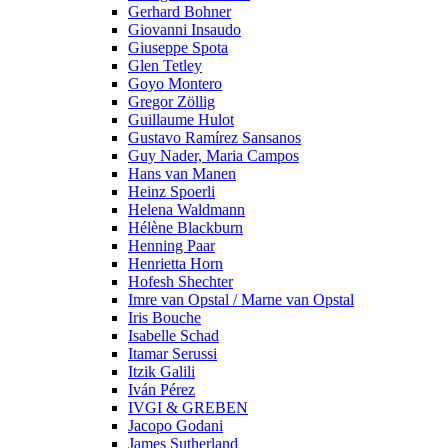
Gerhard Bohner
Giovanni Insaudo
Giuseppe Spota
Glen Tetley
Goyo Montero
Gregor Zöllig
Guillaume Hulot
Gustavo Ramírez Sansanos
Guy Nader, Maria Campos
Hans van Manen
Heinz Spoerli
Helena Waldmann
Hélène Blackburn
Henning Paar
Henrietta Horn
Hofesh Shechter
Imre van Opstal / Marne van Opstal
Iris Bouche
Isabelle Schad
Itamar Serussi
Itzik Galili
Iván Pérez
IVGI & GREBEN
Jacopo Godani
James Sutherland