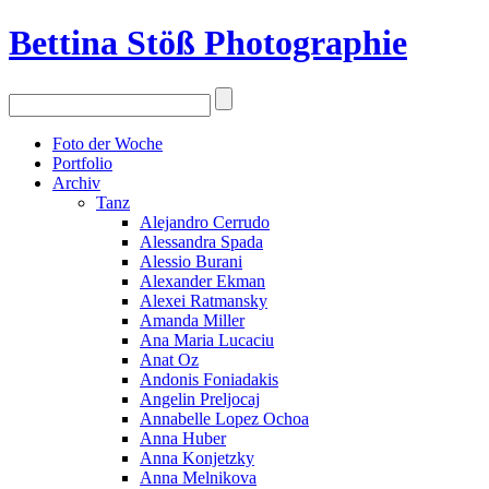
Bettina Stö
ß
Photographie
Foto der Woche
Portfolio
Archiv
Tanz
Alejandro Cerrudo
Alessandra Spada
Alessio Burani
Alexander Ekman
Alexei Ratmansky
Amanda Miller
Ana Maria Lucaciu
Anat Oz
Andonis Foniadakis
Angelin Preljocaj
Annabelle Lopez Ochoa
Anna Huber
Anna Konjetzky
Anna Melnikova