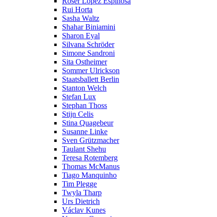
Roser López Espinosa
Rui Horta
Sasha Waltz
Shahar Biniamini
Sharon Eyal
Silvana Schröder
Simone Sandroni
Sita Ostheimer
Sommer Ulrickson
Staatsballett Berlin
Stanton Welch
Stefan Lux
Stephan Thoss
Stijn Celis
Stina Quagebeur
Susanne Linke
Sven Grützmacher
Taulant Shehu
Teresa Rotemberg
Thomas McManus
Tiago Manquinho
Tim Plegge
Twyla Tharp
Urs Dietrich
Václav Kunes