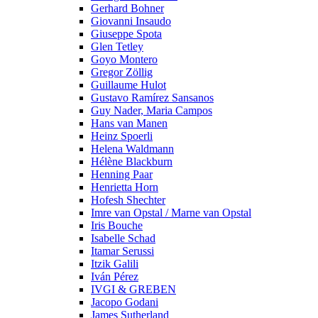
Gerhard Bohner
Giovanni Insaudo
Giuseppe Spota
Glen Tetley
Goyo Montero
Gregor Zöllig
Guillaume Hulot
Gustavo Ramírez Sansanos
Guy Nader, Maria Campos
Hans van Manen
Heinz Spoerli
Helena Waldmann
Hélène Blackburn
Henning Paar
Henrietta Horn
Hofesh Shechter
Imre van Opstal / Marne van Opstal
Iris Bouche
Isabelle Schad
Itamar Serussi
Itzik Galili
Iván Pérez
IVGI & GREBEN
Jacopo Godani
James Sutherland