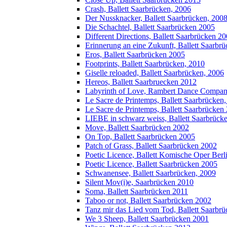
Crash, Ballett Saarbrücken, 2006
Der Nussknacker, Ballett Saarbrücken, 200
Die Schachtel, Ballett Saarbrücken 2005
Different Directions, Ballett Saarbrücken 2
Erinnerung an eine Zukunft, Ballett Saarbr
Eros, Ballett Saarbrücken 2005
Footprints, Ballett Saarbrücken, 2010
Giselle reloaded, Ballett Saarbrücken, 2006
Hereos, Ballett Saarbruecken 2012
Labyrinth of Love, Rambert Dance Compa
Le Sacre de Printemps, Ballett Saarbrücken
Le Sacre de Printemps, Ballett Saarbrücken
LIEBE in schwarz weiss, Ballett Saarbrück
Move, Ballett Saarbrücken 2002
On Top, Ballett Saarbrücken 2005
Patch of Grass, Ballett Saarbrücken 2002
Poetic Licence, Ballett Komische Oper Berl
Poetic Licence, Ballett Saarbrücken 2005
Schwanensee, Ballett Saarbrücken, 2009
Silent Mov(i)e, Saarbrücken 2010
Soma, Ballett Saarbrücken 2011
Taboo or not, Ballett Saarbrücken 2002
Tanz mir das Lied vom Tod, Ballett Saarbr
We 3 Sheep, Ballett Saarbrücken 2001