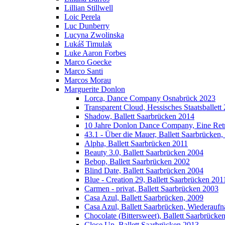
Lillian Stillwell
Loic Perela
Luc Dunberry
Lucyna Zwolinska
Lukáš Timulak
Luke Aaron Forbes
Marco Goecke
Marco Santi
Marcos Morau
Marguerite Donlon
Lorca, Dance Company Osnabrück 2023
Transparent Cloud, Hessisches Staatsballett
Shadow, Ballett Saarbrücken 2014
10 Jahre Donlon Dance Company, Eine Ret
43.1 - Über die Mauer, Ballett Saarbrücken,
Alpha, Ballett Saarbrücken 2011
Beauty 3.0, Ballett Saarbrücken 2004
Bebop, Ballett Saarbrücken 2002
Blind Date, Ballett Saarbrücken 2004
Blue - Creation 29, Ballett Saarbrücken 201
Carmen - privat, Ballett Saarbrücken 2003
Casa Azul, Ballett Saarbrücken, 2009
Casa Azul, Ballett Saarbrücken, Wiederauf
Chocolate (Bittersweet), Ballett Saarbrücke
Close Up, Ballett Saarbrücken 2013