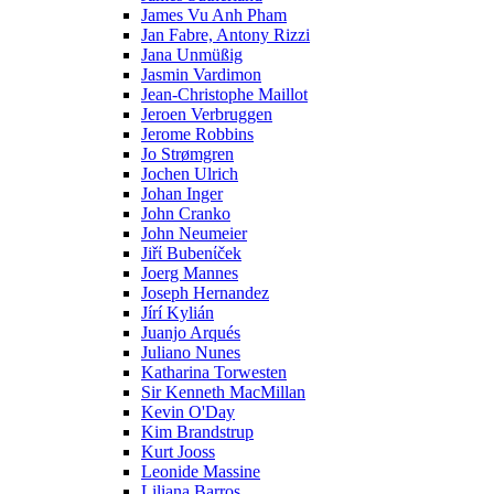
James Vu Anh Pham
Jan Fabre, Antony Rizzi
Jana Unmüßig
Jasmin Vardimon
Jean-Christophe Maillot
Jeroen Verbruggen
Jerome Robbins
Jo Strømgren
Jochen Ulrich
Johan Inger
John Cranko
John Neumeier
Jiřί Bubenίček
Joerg Mannes
Joseph Hernandez
Jírí Kylián
Juanjo Arqués
Juliano Nunes
Katharina Torwesten
Sir Kenneth MacMillan
Kevin O'Day
Kim Brandstrup
Kurt Jooss
Leonide Massine
Liliana Barros