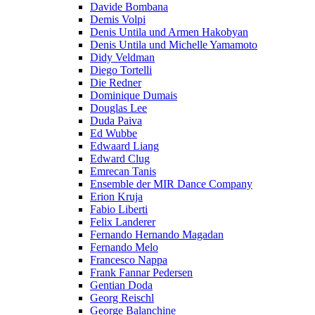
Davide Bombana
Demis Volpi
Denis Untila und Armen Hakobyan
Denis Untila und Michelle Yamamoto
Didy Veldman
Diego Tortelli
Die Redner
Dominique Dumais
Douglas Lee
Duda Paiva
Ed Wubbe
Edwaard Liang
Edward Clug
Emrecan Tanis
Ensemble der MIR Dance Company
Erion Kruja
Fabio Liberti
Felix Landerer
Fernando Hernando Magadan
Fernando Melo
Francesco Nappa
Frank Fannar Pedersen
Gentian Doda
Georg Reischl
George Balanchine