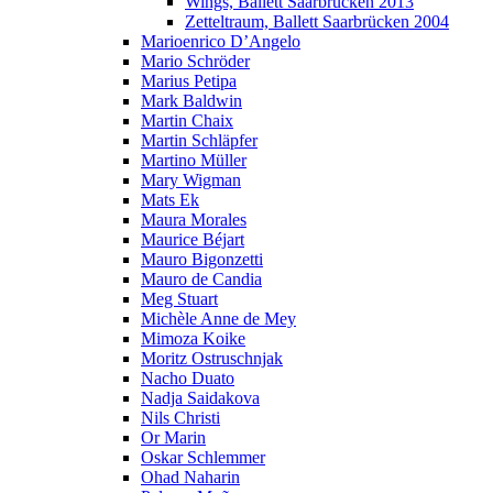
Wings, Ballett Saarbrücken 2013
Zetteltraum, Ballett Saarbrücken 2004
Marioenrico D’Angelo
Mario Schröder
Marius Petipa
Mark Baldwin
Martin Chaix
Martin Schläpfer
Martino Müller
Mary Wigman
Mats Ek
Maura Morales
Maurice Béjart
Mauro Bigonzetti
Mauro de Candia
Meg Stuart
Michèle Anne de Mey
Mimoza Koike
Moritz Ostruschnjak
Nacho Duato
Nadja Saidakova
Nils Christi
Or Marin
Oskar Schlemmer
Ohad Naharin