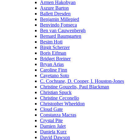
Armen Hakobyan
Aszure Barton
Ballett Dresden
Benjamin Millepied
Benvindo Fonseca
Ben van Cauwenbergh
Bernard Baumgarten
Besim Hoti
Birgit Scherzer
Boris Eifman
Bridget Breiner
Bryan Arias
Caroline Finn
Cayetano Soto
C. Cochrane, D. Cooper, I. Houston-Jones
Christine Gouzelis, Paul Blackman
Christian Spuck
Christine Ceconello
Christopher Wheeldon
Cloud Gate
Constanza Macras
Crystal Pite
Damien Jalet
Daniela Kurz
David Dawson