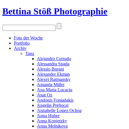
Bettina Stö
ß
Photographie
Foto der Woche
Portfolio
Archiv
Tanz
Alejandro Cerrudo
Alessandra Spada
Alessio Burani
Alexander Ekman
Alexei Ratmansky
Amanda Miller
Ana Maria Lucaciu
Anat Oz
Andonis Foniadakis
Angelin Preljocaj
Annabelle Lopez Ochoa
Anna Huber
Anna Konjetzky
Anna Melnikova