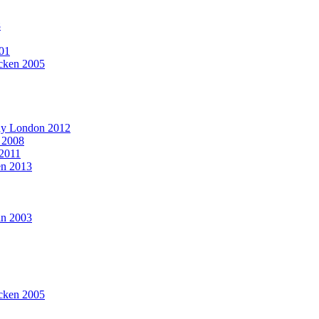
8
001
ücken 2005
ny London 2012
, 2008
 2011
en 2013
in 2003
ücken 2005