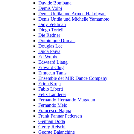
Davide Bombana
Demis Volpi
Denis Untila und Armen Hakobyan
Denis Untila und Michelle Yamamoto
Didy Veldman
Diego Tortelli
Die Redner
Dominique Dumais
Douglas Lee
Duda Paiva
Ed Wubbe
Edwaard Liang
Edward Clug
Emrecan Tanis
Ensemble der MIR Dance Company
Erion Kruja
Fabio Liberti
Felix Landerer
Fernando Hernando Magadan
Fernando Melo
Francesco Nappa
Frank Fannar Pedersen
Gentian Doda
Georg Reischl
George Balanchine