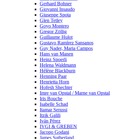
Gerhard Bohner
Giovanni Insaudo
Giuseppe Spota
Glen Tetley
Goyo Montero
Gregor Zöllig
Guillaume Hulot
Gustavo Ramírez Sansanos
Guy Nader, Maria Campos
Hans van Manen
Heinz Spoerli
Helena Waldmann
Hélène Blackburn
Henning Paar
Henrietta Horn
Hofesh Shechter
Imre van Opstal / Marne van Opstal
Iris Bouche
Isabelle Schad
Itamar Serussi
Itzik Galili
Iván Pérez
IVGI & GREBEN
Jacopo Godani
James Sutherland