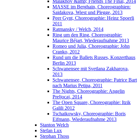
Malakhov &amp; Friends The Final, 2014
MASSE im Berghain, Choreographien:
Saidakova, Wiest und Plegge, 2013
Peer Gynt, Choreographie: Heinz Spoerli
2011
Ratmansky / Welch, 2014
Ring um den Ring, Choreographie:
Maurice Béjart, Wiederaufnahme 2013
Romeo und Julia, Choreographie: John
Cranko, 2012
Rund um die Ballets Russes, Konzerthaus
Berlin 2013
Schwanensee mit Svetlana Zakharova,
2013
Schwanensee, Choreographie: Patrice Bart
nach Marius Petipa, 2011
The Nights, Choreographie: Angelin
Preljocaj, 2014
The Open Square, Choreographie: Itzik
Galili 2012
Tschaikowsky, Choreographie: Boris
Eifmann, Wiederaufnahme 2013
Stanton Welch
Stefan Lux
Stephan Thoss