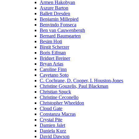
Armen Hakobyan
Aszure Barton
Ballett Dresden
Benjamin Millepied
Benvindo Fonseca
Ben van Cauwenbergh
Bernard Baumgarten
Besim Hoti
Birgit Scherzer
Boris Eifman
Bridget Breiner
Bryan Arias
Caroline Finn
Cayetano Soto
C. Cochrane, D. Cooper, I. Houston-Jones
Christine Gouzelis, Paul Blackman
Christian Spuck
Christine Ceconello
Christopher Wheeldon
Cloud Gate
Constanza Macras
Crystal Pite
Damien Jalet
Daniela Kurz
David Dawson