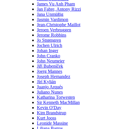
James Vu Anh Pham
Jan Fabre, Antony Rizzi
Jana Unmüßig
Jasmin Vardimon
Jean-Christophe Maillot
Jeroen Verbruggen
Jerome Robbins
Jo Strømgren
Jochen Ulrich
Johan Inger
John Cranko
John Neumeier
Jiřί Bubenίček
Joerg Mannes
Joseph Hernandez
Jírí Kylián
Juanjo Arqués
Juliano Nunes
Katharina Torwesten
Sir Kenneth MacMillan
Kevin O'Day
Kim Brandstrup
Kurt Jooss
Leonide Massine
Liliana Barros