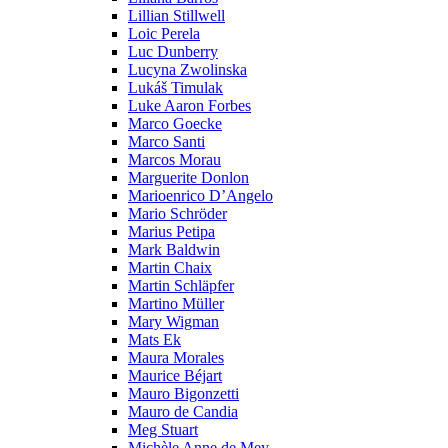
Lillian Stillwell
Loic Perela
Luc Dunberry
Lucyna Zwolinska
Lukáš Timulak
Luke Aaron Forbes
Marco Goecke
Marco Santi
Marcos Morau
Marguerite Donlon
Marioenrico D’Angelo
Mario Schröder
Marius Petipa
Mark Baldwin
Martin Chaix
Martin Schläpfer
Martino Müller
Mary Wigman
Mats Ek
Maura Morales
Maurice Béjart
Mauro Bigonzetti
Mauro de Candia
Meg Stuart
Michèle Anne de Mey