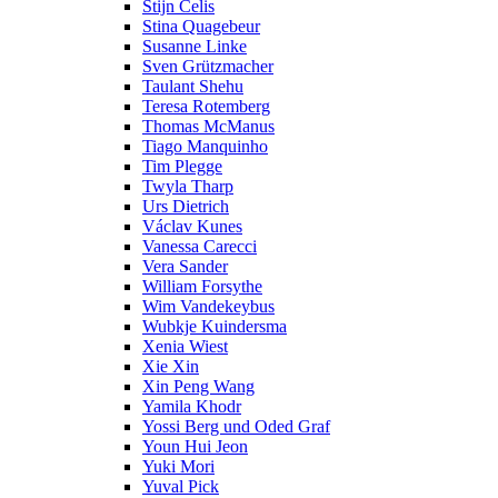
Stijn Celis
Stina Quagebeur
Susanne Linke
Sven Grützmacher
Taulant Shehu
Teresa Rotemberg
Thomas McManus
Tiago Manquinho
Tim Plegge
Twyla Tharp
Urs Dietrich
Václav Kunes
Vanessa Carecci
Vera Sander
William Forsythe
Wim Vandekeybus
Wubkje Kuindersma
Xenia Wiest
Xie Xin
Xin Peng Wang
Yamila Khodr
Yossi Berg und Oded Graf
Youn Hui Jeon
Yuki Mori
Yuval Pick