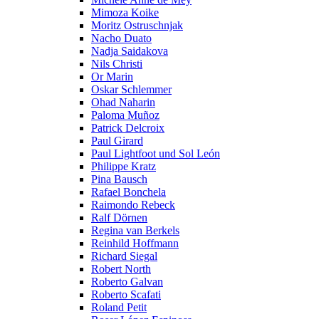
Mimoza Koike
Moritz Ostruschnjak
Nacho Duato
Nadja Saidakova
Nils Christi
Or Marin
Oskar Schlemmer
Ohad Naharin
Paloma Muñoz
Patrick Delcroix
Paul Girard
Paul Lightfoot und Sol León
Philippe Kratz
Pina Bausch
Rafael Bonchela
Raimondo Rebeck
Ralf Dörnen
Regina van Berkels
Reinhild Hoffmann
Richard Siegal
Robert North
Roberto Galvan
Roberto Scafati
Roland Petit