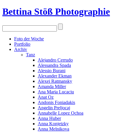
Bettina Stö
ß
Photographie
Foto der Woche
Portfolio
Archiv
Tanz
Alejandro Cerrudo
Alessandra Spada
Alessio Burani
Alexander Ekman
Alexei Ratmansky
Amanda Miller
Ana Maria Lucaciu
Anat Oz
Andonis Foniadakis
Angelin Preljocaj
Annabelle Lopez Ochoa
Anna Huber
Anna Konjetzky
Anna Melnikova