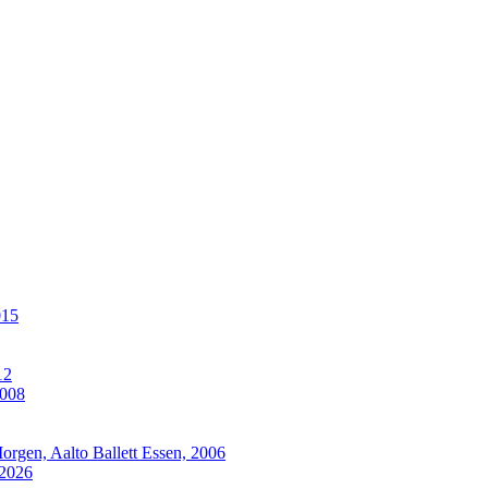
015
12
2008
rgen, Aalto Ballett Essen, 2006
 2026