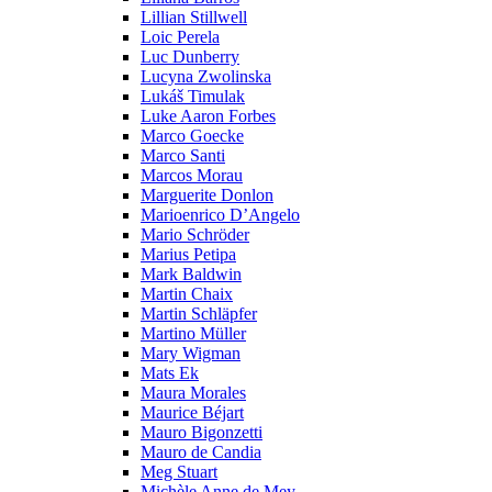
Lillian Stillwell
Loic Perela
Luc Dunberry
Lucyna Zwolinska
Lukáš Timulak
Luke Aaron Forbes
Marco Goecke
Marco Santi
Marcos Morau
Marguerite Donlon
Marioenrico D’Angelo
Mario Schröder
Marius Petipa
Mark Baldwin
Martin Chaix
Martin Schläpfer
Martino Müller
Mary Wigman
Mats Ek
Maura Morales
Maurice Béjart
Mauro Bigonzetti
Mauro de Candia
Meg Stuart
Michèle Anne de Mey