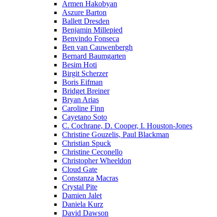
Armen Hakobyan
Aszure Barton
Ballett Dresden
Benjamin Millepied
Benvindo Fonseca
Ben van Cauwenbergh
Bernard Baumgarten
Besim Hoti
Birgit Scherzer
Boris Eifman
Bridget Breiner
Bryan Arias
Caroline Finn
Cayetano Soto
C. Cochrane, D. Cooper, I. Houston-Jones
Christine Gouzelis, Paul Blackman
Christian Spuck
Christine Ceconello
Christopher Wheeldon
Cloud Gate
Constanza Macras
Crystal Pite
Damien Jalet
Daniela Kurz
David Dawson