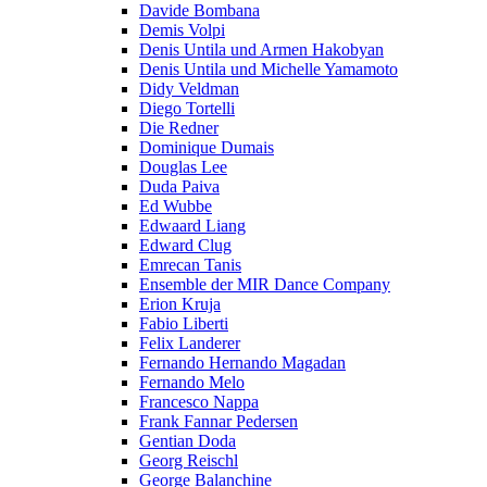
Davide Bombana
Demis Volpi
Denis Untila und Armen Hakobyan
Denis Untila und Michelle Yamamoto
Didy Veldman
Diego Tortelli
Die Redner
Dominique Dumais
Douglas Lee
Duda Paiva
Ed Wubbe
Edwaard Liang
Edward Clug
Emrecan Tanis
Ensemble der MIR Dance Company
Erion Kruja
Fabio Liberti
Felix Landerer
Fernando Hernando Magadan
Fernando Melo
Francesco Nappa
Frank Fannar Pedersen
Gentian Doda
Georg Reischl
George Balanchine