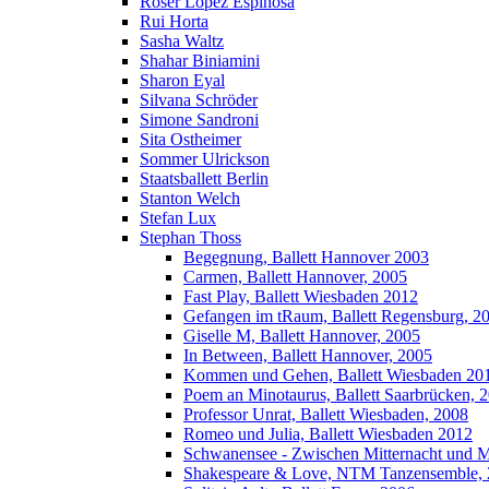
Roser López Espinosa
Rui Horta
Sasha Waltz
Shahar Biniamini
Sharon Eyal
Silvana Schröder
Simone Sandroni
Sita Ostheimer
Sommer Ulrickson
Staatsballett Berlin
Stanton Welch
Stefan Lux
Stephan Thoss
Begegnung, Ballett Hannover 2003
Carmen, Ballett Hannover, 2005
Fast Play, Ballett Wiesbaden 2012
Gefangen im tRaum, Ballett Regensburg, 2
Giselle M, Ballett Hannover, 2005
In Between, Ballett Hannover, 2005
Kommen und Gehen, Ballett Wiesbaden 20
Poem an Minotaurus, Ballett Saarbrücken, 
Professor Unrat, Ballett Wiesbaden, 2008
Romeo und Julia, Ballett Wiesbaden 2012
Schwanensee - Zwischen Mitternacht und Mo
Shakespeare & Love, NTM Tanzensemble,