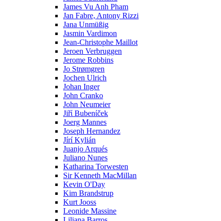
James Vu Anh Pham
Jan Fabre, Antony Rizzi
Jana Unmüßig
Jasmin Vardimon
Jean-Christophe Maillot
Jeroen Verbruggen
Jerome Robbins
Jo Strømgren
Jochen Ulrich
Johan Inger
John Cranko
John Neumeier
Jiřί Bubenίček
Joerg Mannes
Joseph Hernandez
Jírí Kylián
Juanjo Arqués
Juliano Nunes
Katharina Torwesten
Sir Kenneth MacMillan
Kevin O'Day
Kim Brandstrup
Kurt Jooss
Leonide Massine
Liliana Barros