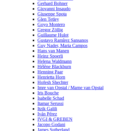
Gerhard Bohner
Giovanni Insaudo
Giuseppe Spota
Glen Tetley
Goyo Montero
Gregor Zöllig
Guillaume Hulot
Gustavo Ramírez Sansanos
Guy Nader, Maria Campos
Hans van Manen
Heinz Spoerli
Helena Waldmann
Hélène Blackburn
Henning Paar
Henrietta Horn
Hofesh Shechter
Imre van Opstal / Marne van Opstal
Iris Bouche
Isabelle Schad
Itamar Serussi
Itzik Galili
Iván Pérez
IVGI & GREBEN
Jacopo Godani
James Sutherland