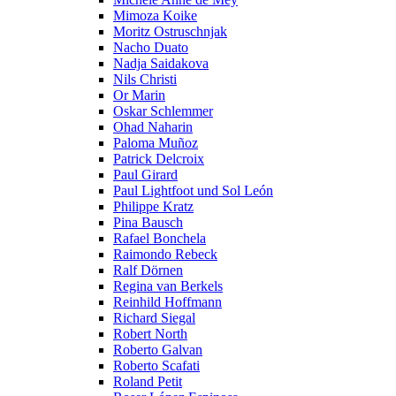
Mimoza Koike
Moritz Ostruschnjak
Nacho Duato
Nadja Saidakova
Nils Christi
Or Marin
Oskar Schlemmer
Ohad Naharin
Paloma Muñoz
Patrick Delcroix
Paul Girard
Paul Lightfoot und Sol León
Philippe Kratz
Pina Bausch
Rafael Bonchela
Raimondo Rebeck
Ralf Dörnen
Regina van Berkels
Reinhild Hoffmann
Richard Siegal
Robert North
Roberto Galvan
Roberto Scafati
Roland Petit