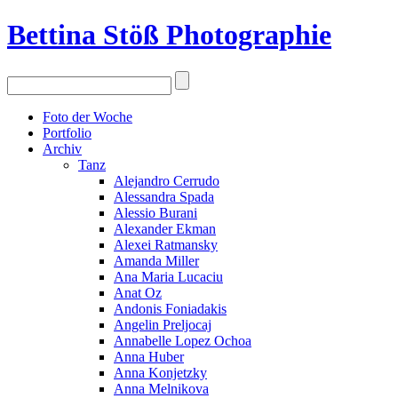
Bettina Stö
ß
Photographie
Foto der Woche
Portfolio
Archiv
Tanz
Alejandro Cerrudo
Alessandra Spada
Alessio Burani
Alexander Ekman
Alexei Ratmansky
Amanda Miller
Ana Maria Lucaciu
Anat Oz
Andonis Foniadakis
Angelin Preljocaj
Annabelle Lopez Ochoa
Anna Huber
Anna Konjetzky
Anna Melnikova