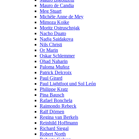
Mauro de Candia
Meg Stuart
Michèle Anne de Mey
Mimoza Koike
Moritz Ostruschnjak
Nacho Duato
Nadja Saidakova
Nils Christi
Or Marin
Oskar Schlemmer
Ohad Naharin
Paloma Muñoz
Patrick Delcroix
Paul Girard
Paul Lightfoot und Sol León
Philippe Kratz
Pina Bausch
Rafael Bonchela
Raimondo Rebeck
Ralf Dörnen
Regina van Berkels
Reinhild Hoffmann
Richard Siegal
Robert North