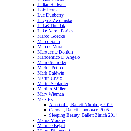
Lillian Stillwell
Loic Perela
Luc Dunberry
Lucyna Zwolinska
Lukáš Timulak
Luke Aaron Forbes
Marco Goecke
Marco Santi
Marcos Morau
Marguerite Donlon
Marioenrico D’Angelo
Mario Schröder
Marius Petipa
Mark Baldwin
Martin Chaix
Martin Schläpfer
Martino Müller
Mary Wigman
Mats Ek
A sort of..., Ballett Nürnberg 2012
Carmen, Ballett Hannover, 2005
Sleeping Beauty, Ballett Zürich 2014
Maura Morales
Maurice Béjart
Mauro Bigonzetti