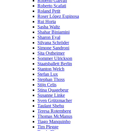
Roberto Galvan
Roberto Scafati
Roland Petit
Roser López Espinosa
Rui Horta
Sasha Waltz
Shahar Biniamini
Sharon Eyal
Silvana Schröder
Simone Sandroni
Sita Ostheimer
Sommer Ulrickson
Staatsballett Berlin
Stanton Welch
Stefan Lux
Stephan Thoss
Stijn Celis
Stina Quagebeur
Susanne Linke
Sven Grützmacher
Taulant Shehu
Teresa Rotemberg
Thomas McManus
Tiago Manquinho
Tim Plegge