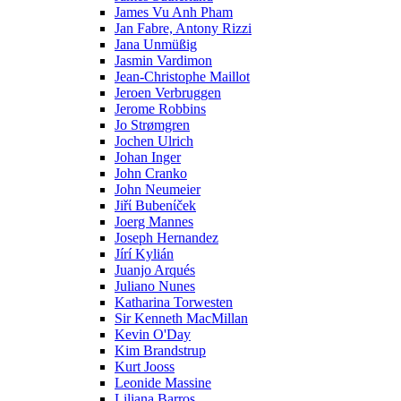
James Vu Anh Pham
Jan Fabre, Antony Rizzi
Jana Unmüßig
Jasmin Vardimon
Jean-Christophe Maillot
Jeroen Verbruggen
Jerome Robbins
Jo Strømgren
Jochen Ulrich
Johan Inger
John Cranko
John Neumeier
Jiřί Bubenίček
Joerg Mannes
Joseph Hernandez
Jírí Kylián
Juanjo Arqués
Juliano Nunes
Katharina Torwesten
Sir Kenneth MacMillan
Kevin O'Day
Kim Brandstrup
Kurt Jooss
Leonide Massine
Liliana Barros