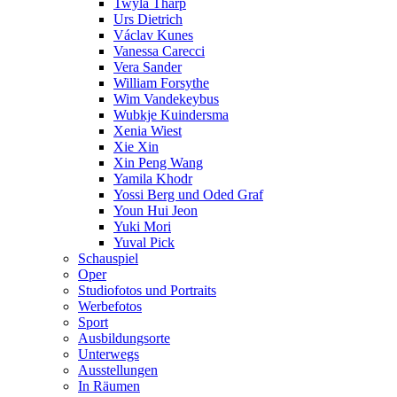
Twyla Tharp
Urs Dietrich
Václav Kunes
Vanessa Carecci
Vera Sander
William Forsythe
Wim Vandekeybus
Wubkje Kuindersma
Xenia Wiest
Xie Xin
Xin Peng Wang
Yamila Khodr
Yossi Berg und Oded Graf
Youn Hui Jeon
Yuki Mori
Yuval Pick
Schauspiel
Oper
Studiofotos und Portraits
Werbefotos
Sport
Ausbildungsorte
Unterwegs
Ausstellungen
In Räumen