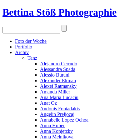
Bettina Stö
ß
Photographie
Foto der Woche
Portfolio
Archiv
Tanz
Alejandro Cerrudo
Alessandra Spada
Alessio Burani
Alexander Ekman
Alexei Ratmansky
Amanda Miller
Ana Maria Lucaciu
Anat Oz
Andonis Foniadakis
Angelin Preljocaj
Annabelle Lopez Ochoa
Anna Huber
Anna Konjetzky
Anna Melnikova