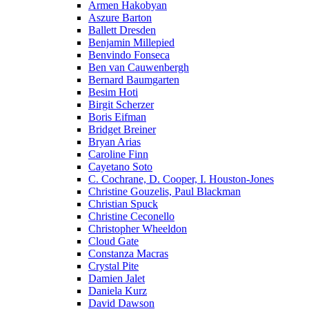
Armen Hakobyan
Aszure Barton
Ballett Dresden
Benjamin Millepied
Benvindo Fonseca
Ben van Cauwenbergh
Bernard Baumgarten
Besim Hoti
Birgit Scherzer
Boris Eifman
Bridget Breiner
Bryan Arias
Caroline Finn
Cayetano Soto
C. Cochrane, D. Cooper, I. Houston-Jones
Christine Gouzelis, Paul Blackman
Christian Spuck
Christine Ceconello
Christopher Wheeldon
Cloud Gate
Constanza Macras
Crystal Pite
Damien Jalet
Daniela Kurz
David Dawson