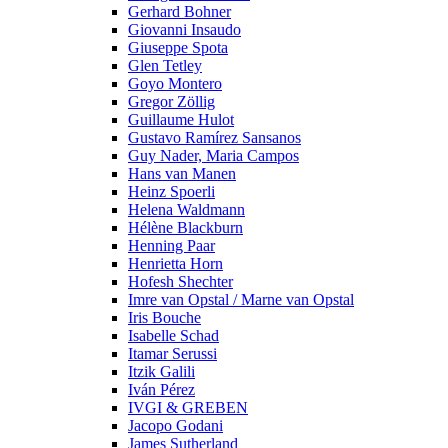
Gerhard Bohner
Giovanni Insaudo
Giuseppe Spota
Glen Tetley
Goyo Montero
Gregor Zöllig
Guillaume Hulot
Gustavo Ramírez Sansanos
Guy Nader, Maria Campos
Hans van Manen
Heinz Spoerli
Helena Waldmann
Hélène Blackburn
Henning Paar
Henrietta Horn
Hofesh Shechter
Imre van Opstal / Marne van Opstal
Iris Bouche
Isabelle Schad
Itamar Serussi
Itzik Galili
Iván Pérez
IVGI & GREBEN
Jacopo Godani
James Sutherland