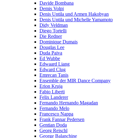
Davide Bombana
Demis Volpi
Denis Untila und Armen Hakobyan
Denis Untila und Michelle Yamamoto
Didy Veldman
Diego Tortelli
Die Redner
Dominique Dumais
Douglas Lee
Duda Paiva
Ed Wubbe
Edwaard Liang
Edward Clug
Emrecan Tanis
Ensemble der MIR Dance Company
Erion Kruja
Fabio Liberti
Felix Landerer
Fernando Hernando Magadan
Fernando Melo
Francesco Nappa
Frank Fannar Pedersen
Gentian Doda
Georg Reischl
George Balanchine