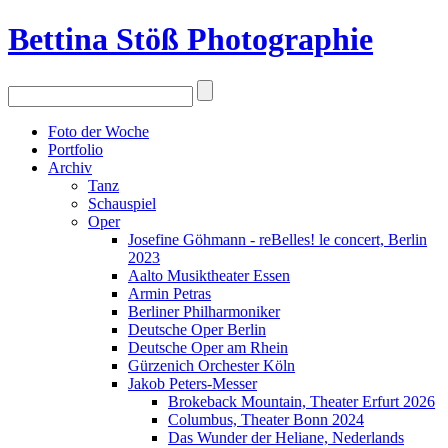
Bettina Stö
ß
Photographie
Foto der Woche
Portfolio
Archiv
Tanz
Schauspiel
Oper
Josefine Göhmann - reBelles! le concert, Berlin
2023
Aalto Musiktheater Essen
Armin Petras
Berliner Philharmoniker
Deutsche Oper Berlin
Deutsche Oper am Rhein
Gürzenich Orchester Köln
Jakob Peters-Messer
Brokeback Mountain, Theater Erfurt 2026
Columbus, Theater Bonn 2024
Das Wunder der Heliane, Nederlands