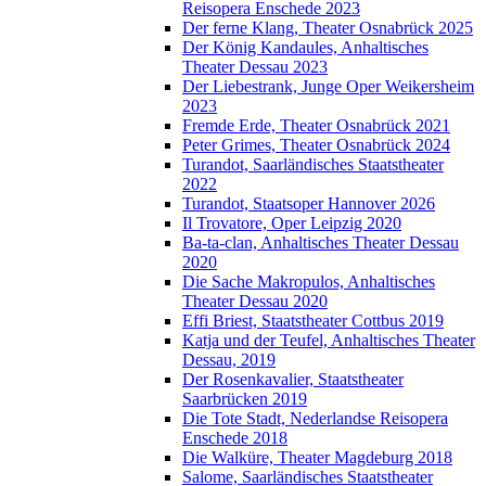
Reisopera Enschede 2023
Der ferne Klang, Theater Osnabrück 2025
Der König Kandaules, Anhaltisches
Theater Dessau 2023
Der Liebestrank, Junge Oper Weikersheim
2023
Fremde Erde, Theater Osnabrück 2021
Peter Grimes, Theater Osnabrück 2024
Turandot, Saarländisches Staatstheater
2022
Turandot, Staatsoper Hannover 2026
Il Trovatore, Oper Leipzig 2020
Ba-ta-clan, Anhaltisches Theater Dessau
2020
Die Sache Makropulos, Anhaltisches
Theater Dessau 2020
Effi Briest, Staatstheater Cottbus 2019
Katja und der Teufel, Anhaltisches Theater
Dessau, 2019
Der Rosenkavalier, Staatstheater
Saarbrücken 2019
Die Tote Stadt, Nederlandse Reisopera
Enschede 2018
Die Walküre, Theater Magdeburg 2018
Salome, Saarländisches Staatstheater