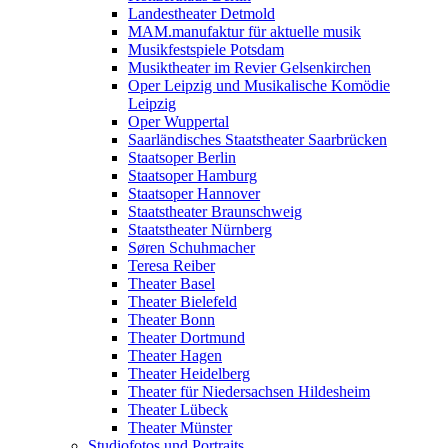
Landestheater Detmold
MAM.manufaktur für aktuelle musik
Musikfestspiele Potsdam
Musiktheater im Revier Gelsenkirchen
Oper Leipzig und Musikalische Komödie
Leipzig
Oper Wuppertal
Saarländisches Staatstheater Saarbrücken
Staatsoper Berlin
Staatsoper Hamburg
Staatsoper Hannover
Staatstheater Braunschweig
Staatstheater Nürnberg
Søren Schuhmacher
Teresa Reiber
Theater Basel
Theater Bielefeld
Theater Bonn
Theater Dortmund
Theater Hagen
Theater Heidelberg
Theater für Niedersachsen Hildesheim
Theater Lübeck
Theater Münster
Studiofotos und Portraits