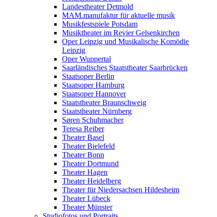
Landestheater Detmold
MAM.manufaktur für aktuelle musik
Musikfestspiele Potsdam
Musiktheater im Revier Gelsenkirchen
Oper Leipzig und Musikalische Komödie
Leipzig
Oper Wuppertal
Saarländisches Staatstheater Saarbrücken
Staatsoper Berlin
Staatsoper Hamburg
Staatsoper Hannover
Staatstheater Braunschweig
Staatstheater Nürnberg
Søren Schuhmacher
Teresa Reiber
Theater Basel
Theater Bielefeld
Theater Bonn
Theater Dortmund
Theater Hagen
Theater Heidelberg
Theater für Niedersachsen Hildesheim
Theater Lübeck
Theater Münster
Studiofotos und Portraits