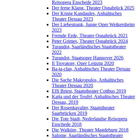
Reisopera Enschede 2023
Der ferne Klang, Theater Osnabrück 2025
Der König Kandaules, Anhaltisches
Theater Dessau 2023
Der Liebestrank, Junge Oper Weikersheim
2023
Fremde Erde, Theater Osnabrück 2021
Peter Grimes, Theater Osnabrück 2024
Turandot, Saarländisches Staatstheater
2022
Turandot, Staatsoper Hannover 2026
Il Trovatore, Oper Leipzig 2020
Ba-ta-clan, Anhaltisches Theater Dessau
2020
Die Sache Makropulos, Anhaltisches
Theater Dessau 2020
Effi Briest, Staatstheater Cottbus 2019
Katja und der Teufel, Anhaltisches Theater
Dessau, 2019
Der Rosenkavalier, Staatstheater
Saarbrücken 2019
Die Tote Stadt, Nederlandse Reisopera
Enschede 2018
Die Walküre, Theater Magdeburg 2018
Salome, Saarländisches Staatstheater