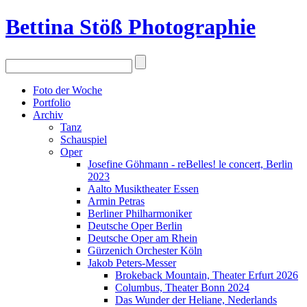
Bettina Stö
ß
Photographie
Foto der Woche
Portfolio
Archiv
Tanz
Schauspiel
Oper
Josefine Göhmann - reBelles! le concert, Berlin
2023
Aalto Musiktheater Essen
Armin Petras
Berliner Philharmoniker
Deutsche Oper Berlin
Deutsche Oper am Rhein
Gürzenich Orchester Köln
Jakob Peters-Messer
Brokeback Mountain, Theater Erfurt 2026
Columbus, Theater Bonn 2024
Das Wunder der Heliane, Nederlands