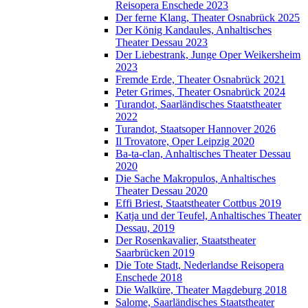
Reisopera Enschede 2023
Der ferne Klang, Theater Osnabrück 2025
Der König Kandaules, Anhaltisches
Theater Dessau 2023
Der Liebestrank, Junge Oper Weikersheim
2023
Fremde Erde, Theater Osnabrück 2021
Peter Grimes, Theater Osnabrück 2024
Turandot, Saarländisches Staatstheater
2022
Turandot, Staatsoper Hannover 2026
Il Trovatore, Oper Leipzig 2020
Ba-ta-clan, Anhaltisches Theater Dessau
2020
Die Sache Makropulos, Anhaltisches
Theater Dessau 2020
Effi Briest, Staatstheater Cottbus 2019
Katja und der Teufel, Anhaltisches Theater
Dessau, 2019
Der Rosenkavalier, Staatstheater
Saarbrücken 2019
Die Tote Stadt, Nederlandse Reisopera
Enschede 2018
Die Walküre, Theater Magdeburg 2018
Salome, Saarländisches Staatstheater