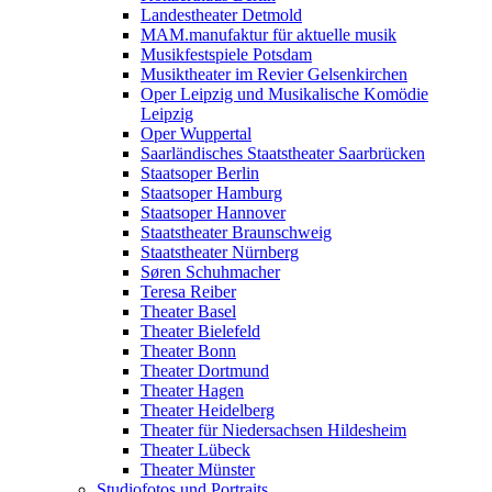
Landestheater Detmold
MAM.manufaktur für aktuelle musik
Musikfestspiele Potsdam
Musiktheater im Revier Gelsenkirchen
Oper Leipzig und Musikalische Komödie
Leipzig
Oper Wuppertal
Saarländisches Staatstheater Saarbrücken
Staatsoper Berlin
Staatsoper Hamburg
Staatsoper Hannover
Staatstheater Braunschweig
Staatstheater Nürnberg
Søren Schuhmacher
Teresa Reiber
Theater Basel
Theater Bielefeld
Theater Bonn
Theater Dortmund
Theater Hagen
Theater Heidelberg
Theater für Niedersachsen Hildesheim
Theater Lübeck
Theater Münster
Studiofotos und Portraits