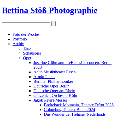
Bettina Stö
ß
Photographie
Foto der Woche
Portfolio
Archiv
Tanz
Schauspiel
Oper
Josefine Göhmann - reBelles! le concert, Berlin
2023
Aalto Musiktheater Essen
Armin Petras
Berliner Philharmoniker
Deutsche Oper Berlin
Deutsche Oper am Rhein
Gürzenich Orchester Köln
Jakob Peters-Messer
Brokeback Mountain, Theater Erfurt 2026
Columbus, Theater Bonn 2024
Das Wunder der Heliane, Nederlands