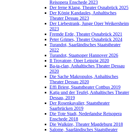
Reisopera Enschede 2023
Der ferne Klang, Theater Osnabrück 2025
Der König Kandaules, Anhaltisches
Theater Dessau 2023
Der Liebestrank, Junge Oper Weikersheim
2023
Fremde Erde, Theater Osnabrück 2021
Peter Grimes, Theater Osnabrück 2024
Turandot, Saarländisches Staatstheater
2022
Turandot, Staatsoper Hannover 2026
Il Trovatore, Oper Leipzig 2020
Ba-ta-clan, Anhaltisches Theater Dessau
2020
Die Sache Makropulos, Anhaltisches
Theater Dessau 2020
Effi Briest, Staatstheater Cottbus 2019
Katja und der Teufel, Anhaltisches Theater
Dessau, 2019
Der Rosenkavalier, Staatstheater
Saarbrücken 2019
Die Tote Stadt, Nederlandse Reisopera
Enschede 2018
Die Walküre, Theater Magdeburg 2018
Salome, Saarländisches Staatstheater