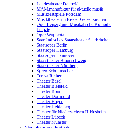
Landestheater Detmold
MAM.manufaktur für aktuelle musik
Musikfestspiele Potsdam
Musiktheater im Revier Gelsenkirchen
Oper Leipzig und Musikalische Komödie
Leipzig
Oper Wuppertal
Saarländisches Staatstheater Saarbrücken
Staatsoper Berlin
Staatsoper Hamburg
Staatsoper Hannover
Staatstheater Braunschweig
Staatstheater Nürnberg
Søren Schuhmacher
Teresa Reiber
Theater Basel
Theater Bielefeld
Theater Bonn
Theater Dortmund
Theater Hagen
Theater Heidelberg
Theater für Niedersachsen Hildesheim
Theater Lübeck
Theater Münster
Studiofotos und Portraits