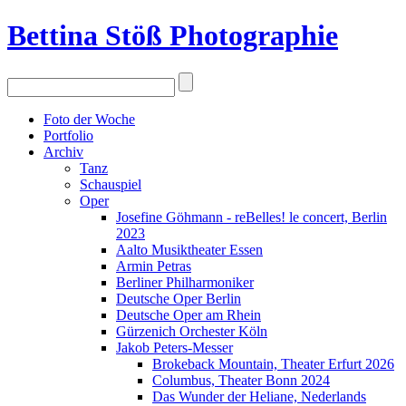
Bettina Stö
ß
Photographie
Foto der Woche
Portfolio
Archiv
Tanz
Schauspiel
Oper
Josefine Göhmann - reBelles! le concert, Berlin
2023
Aalto Musiktheater Essen
Armin Petras
Berliner Philharmoniker
Deutsche Oper Berlin
Deutsche Oper am Rhein
Gürzenich Orchester Köln
Jakob Peters-Messer
Brokeback Mountain, Theater Erfurt 2026
Columbus, Theater Bonn 2024
Das Wunder der Heliane, Nederlands