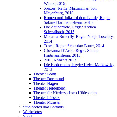
Winter, 2016
Xerxes, Regie: Maximillian von
Mayenburg, 2016
Romeo und Julia auf dem Lande, Regie:
Sabine Hartmannshenn, 2015
Die Zauberflöte, Regie: Andrea
Schwalbach, 2015
Madama Butterfly, Regie: Nadja Loschky,
2014
Tosca, Regie: Sebastian Bauer, 2014
Giovanna D'Arco, Regie: Sabine
Hartmannshenn, 2013
200!, Konzert 2013
Die Fledermaus, Regie: Helen Malkowsky
2013
Theater Bonn
Theater Dortmund
Theater Hagen
Theater Heidelberg
Theater für Niedersachsen Hildesheim
Theater Lübeck
Theater Münster
Studiofotos und Portraits
Werbefotos
Sport