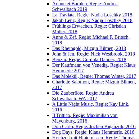
Ariane et Barbleu, Regie: Andrea
Schwalbach 2019
La Traviata, Regie: Nadja Loschky 2018
Jakob Lenz, Regie: Nadja Loschky 2018
Frühlings Erwachen, Regie: Christian
Müller, 2018
Anne & Zef, Regie: Michael F. Britsch,
2018
Das Rheingold, Mizgin Bilmen, 2018
John & Jen, Regie: Nick Westbrook, 2018
Benzin, Regie: Cordula Däuper, 2018
Der Kaufmann von Venedig, Regie: Klaus
Hemmerle 2017
Das Molekül, Regie: Thomas Winter, 2017
Charlotte Salomon, Regie: Mizgin Bilmen,
2017
Die Zauberflöte, Regie: Andrea
Schwalbach, WA 2017
A Little Night Music, Regie: Kay Link,
2016
Il Trittico, Regie: Maximilian von
Mayenburg, 2016
Don Carlo, Regie: Jochen Biganzoli, 2016
Dog Days, Regie: Klaus Hemmerle, 2016
Hochzeit mit Hinternissen, Regie: Thomas