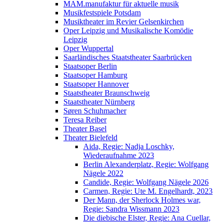
MAM.manufaktur für aktuelle musik
Musikfestspiele Potsdam
Musiktheater im Revier Gelsenkirchen
Oper Leipzig und Musikalische Komödie
Leipzig
Oper Wuppertal
Saarländisches Staatstheater Saarbrücken
Staatsoper Berlin
Staatsoper Hamburg
Staatsoper Hannover
Staatstheater Braunschweig
Staatstheater Nürnberg
Søren Schuhmacher
Teresa Reiber
Theater Basel
Theater Bielefeld
Aida, Regie: Nadja Loschky,
Wiederaufnahme 2023
Berlin Alexanderplatz, Regie: Wolfgang
Nägele 2022
Candide, Regie: Wolfgang Nägele 2026
Carmen, Regie: Ute M. Engelhardt, 2023
Der Mann, der Sherlock Holmes war,
Regie: Sandra Wissmann 2023
Die diebische Elster, Regie: Ana Cuellar,