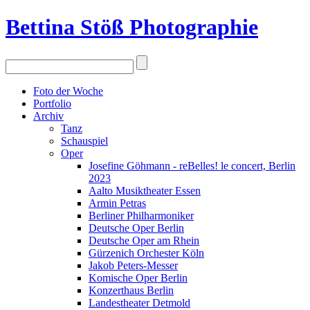
Bettina Stö
ß
Photographie
Foto der Woche
Portfolio
Archiv
Tanz
Schauspiel
Oper
Josefine Göhmann - reBelles! le concert, Berlin
2023
Aalto Musiktheater Essen
Armin Petras
Berliner Philharmoniker
Deutsche Oper Berlin
Deutsche Oper am Rhein
Gürzenich Orchester Köln
Jakob Peters-Messer
Komische Oper Berlin
Konzerthaus Berlin
Landestheater Detmold