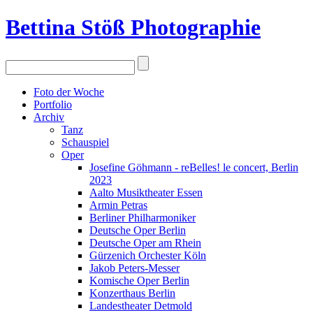
Bettina Stö
ß
Photographie
Foto der Woche
Portfolio
Archiv
Tanz
Schauspiel
Oper
Josefine Göhmann - reBelles! le concert, Berlin
2023
Aalto Musiktheater Essen
Armin Petras
Berliner Philharmoniker
Deutsche Oper Berlin
Deutsche Oper am Rhein
Gürzenich Orchester Köln
Jakob Peters-Messer
Komische Oper Berlin
Konzerthaus Berlin
Landestheater Detmold