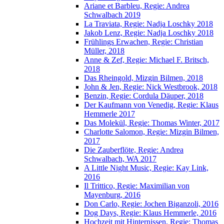
Ariane et Barbleu, Regie: Andrea
Schwalbach 2019
La Traviata, Regie: Nadja Loschky 2018
Jakob Lenz, Regie: Nadja Loschky 2018
Frühlings Erwachen, Regie: Christian
Müller, 2018
Anne & Zef, Regie: Michael F. Britsch,
2018
Das Rheingold, Mizgin Bilmen, 2018
John & Jen, Regie: Nick Westbrook, 2018
Benzin, Regie: Cordula Däuper, 2018
Der Kaufmann von Venedig, Regie: Klaus
Hemmerle 2017
Das Molekül, Regie: Thomas Winter, 2017
Charlotte Salomon, Regie: Mizgin Bilmen,
2017
Die Zauberflöte, Regie: Andrea
Schwalbach, WA 2017
A Little Night Music, Regie: Kay Link,
2016
Il Trittico, Regie: Maximilian von
Mayenburg, 2016
Don Carlo, Regie: Jochen Biganzoli, 2016
Dog Days, Regie: Klaus Hemmerle, 2016
Hochzeit mit Hinternissen, Regie: Thomas