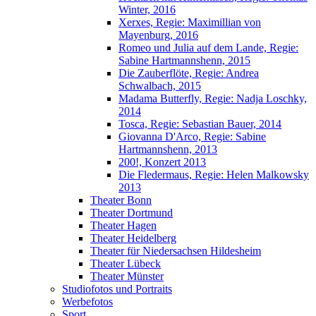
Winter, 2016
Xerxes, Regie: Maximillian von
Mayenburg, 2016
Romeo und Julia auf dem Lande, Regie:
Sabine Hartmannshenn, 2015
Die Zauberflöte, Regie: Andrea
Schwalbach, 2015
Madama Butterfly, Regie: Nadja Loschky,
2014
Tosca, Regie: Sebastian Bauer, 2014
Giovanna D'Arco, Regie: Sabine
Hartmannshenn, 2013
200!, Konzert 2013
Die Fledermaus, Regie: Helen Malkowsky
2013
Theater Bonn
Theater Dortmund
Theater Hagen
Theater Heidelberg
Theater für Niedersachsen Hildesheim
Theater Lübeck
Theater Münster
Studiofotos und Portraits
Werbefotos
Sport