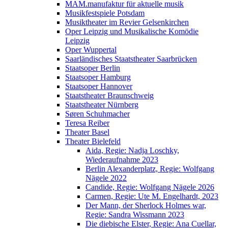
MAM.manufaktur für aktuelle musik
Musikfestspiele Potsdam
Musiktheater im Revier Gelsenkirchen
Oper Leipzig und Musikalische Komödie
Leipzig
Oper Wuppertal
Saarländisches Staatstheater Saarbrücken
Staatsoper Berlin
Staatsoper Hamburg
Staatsoper Hannover
Staatstheater Braunschweig
Staatstheater Nürnberg
Søren Schuhmacher
Teresa Reiber
Theater Basel
Theater Bielefeld
Aida, Regie: Nadja Loschky,
Wiederaufnahme 2023
Berlin Alexanderplatz, Regie: Wolfgang
Nägele 2022
Candide, Regie: Wolfgang Nägele 2026
Carmen, Regie: Ute M. Engelhardt, 2023
Der Mann, der Sherlock Holmes war,
Regie: Sandra Wissmann 2023
Die diebische Elster, Regie: Ana Cuellar,