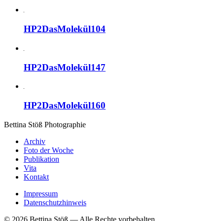
HP2DasMolekül104
HP2DasMolekül147
HP2DasMolekül160
Bettina Stö
ß
Photographie
Archiv
Foto der Woche
Publikation
Vita
Kontakt
Impressum
Datenschutzhinweis
© 2026 Bettina Stöß — Alle Rechte vorbehalten