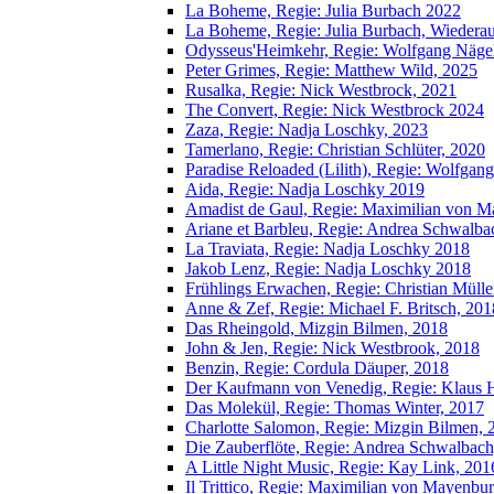
La Boheme, Regie: Julia Burbach 2022
La Boheme, Regie: Julia Burbach, Wieder
Odysseus'Heimkehr, Regie: Wolfgang Näge
Peter Grimes, Regie: Matthew Wild, 2025
Rusalka, Regie: Nick Westbrock, 2021
The Convert, Regie: Nick Westbrock 2024
Zaza, Regie: Nadja Loschky, 2023
Tamerlano, Regie: Christian Schlüter, 2020
Paradise Reloaded (Lilith), Regie: Wolfgan
Aida, Regie: Nadja Loschky 2019
Amadist de Gaul, Regie: Maximilian von 
Ariane et Barbleu, Regie: Andrea Schwalb
La Traviata, Regie: Nadja Loschky 2018
Jakob Lenz, Regie: Nadja Loschky 2018
Frühlings Erwachen, Regie: Christian Mülle
Anne & Zef, Regie: Michael F. Britsch, 201
Das Rheingold, Mizgin Bilmen, 2018
John & Jen, Regie: Nick Westbrook, 2018
Benzin, Regie: Cordula Däuper, 2018
Der Kaufmann von Venedig, Regie: Klaus
Das Molekül, Regie: Thomas Winter, 2017
Charlotte Salomon, Regie: Mizgin Bilmen, 
Die Zauberflöte, Regie: Andrea Schwalbac
A Little Night Music, Regie: Kay Link, 201
Il Trittico, Regie: Maximilian von Mayenbu