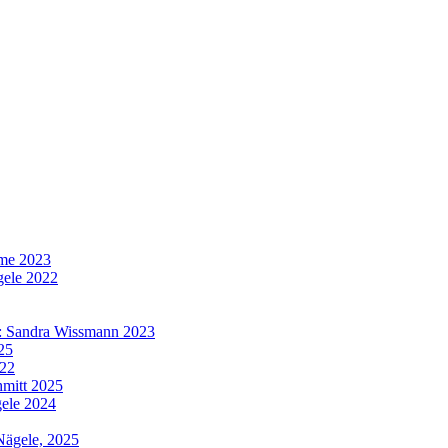
hme 2023
gele 2022
e: Sandra Wissmann 2023
025
022
hmitt 2025
gele 2024
Nägele, 2025