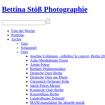
Bettina Stö
ß
Photographie
Foto der Woche
Portfolio
Archiv
Tanz
Schauspiel
Oper
Josefine Göhmann - reBelles! le concert, Berlin 2
Aalto Musiktheater Essen
Armin Petras
Berliner Philharmoniker
Deutsche Oper Berlin
Deutsche Oper am Rhein
Gürzenich Orchester Köln
Jakob Peters-Messer
Komische Oper Berlin
Konzerthaus Berlin
Landestheater Detmold
MAM.manufaktur für aktuelle musik