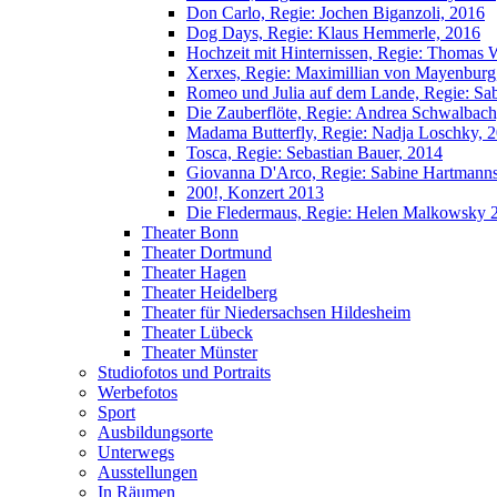
Don Carlo, Regie: Jochen Biganzoli, 2016
Dog Days, Regie: Klaus Hemmerle, 2016
Hochzeit mit Hinternissen, Regie: Thomas W
Xerxes, Regie: Maximillian von Mayenburg
Romeo und Julia auf dem Lande, Regie: Sa
Die Zauberflöte, Regie: Andrea Schwalbach
Madama Butterfly, Regie: Nadja Loschky, 
Tosca, Regie: Sebastian Bauer, 2014
Giovanna D'Arco, Regie: Sabine Hartmann
200!, Konzert 2013
Die Fledermaus, Regie: Helen Malkowsky 
Theater Bonn
Theater Dortmund
Theater Hagen
Theater Heidelberg
Theater für Niedersachsen Hildesheim
Theater Lübeck
Theater Münster
Studiofotos und Portraits
Werbefotos
Sport
Ausbildungsorte
Unterwegs
Ausstellungen
In Räumen