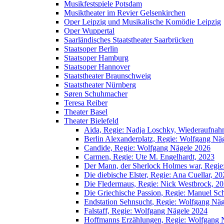
Musikfestspiele Potsdam
Musiktheater im Revier Gelsenkirchen
Oper Leipzig und Musikalische Komödie Leipzig
Oper Wuppertal
Saarländisches Staatstheater Saarbrücken
Staatsoper Berlin
Staatsoper Hamburg
Staatsoper Hannover
Staatstheater Braunschweig
Staatstheater Nürnberg
Søren Schuhmacher
Teresa Reiber
Theater Basel
Theater Bielefeld
Aida, Regie: Nadja Loschky, Wiederaufna
Berlin Alexanderplatz, Regie: Wolfgang Nä
Candide, Regie: Wolfgang Nägele 2026
Carmen, Regie: Ute M. Engelhardt, 2023
Der Mann, der Sherlock Holmes war, Regi
Die diebische Elster, Regie: Ana Cuellar, 2
Die Fledermaus, Regie: Nick Westbrock, 2
Die Griechische Passion, Regie: Manuel Sc
Endstation Sehnsucht, Regie: Wolfgang Nä
Falstaff, Regie: Wolfgang Nägele 2024
Hoffmanns Erzählungen, Regie: Wolfgang 