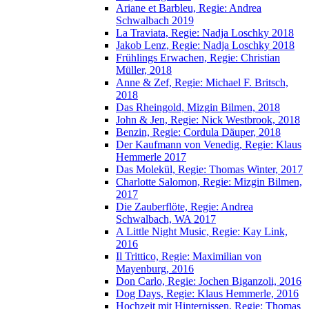
Ariane et Barbleu, Regie: Andrea
Schwalbach 2019
La Traviata, Regie: Nadja Loschky 2018
Jakob Lenz, Regie: Nadja Loschky 2018
Frühlings Erwachen, Regie: Christian
Müller, 2018
Anne & Zef, Regie: Michael F. Britsch,
2018
Das Rheingold, Mizgin Bilmen, 2018
John & Jen, Regie: Nick Westbrook, 2018
Benzin, Regie: Cordula Däuper, 2018
Der Kaufmann von Venedig, Regie: Klaus
Hemmerle 2017
Das Molekül, Regie: Thomas Winter, 2017
Charlotte Salomon, Regie: Mizgin Bilmen,
2017
Die Zauberflöte, Regie: Andrea
Schwalbach, WA 2017
A Little Night Music, Regie: Kay Link,
2016
Il Trittico, Regie: Maximilian von
Mayenburg, 2016
Don Carlo, Regie: Jochen Biganzoli, 2016
Dog Days, Regie: Klaus Hemmerle, 2016
Hochzeit mit Hinternissen, Regie: Thomas