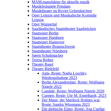
MAM.manufaktur für aktuelle musik
Musikfestspiele Potsdam
Musiktheater im Revier Gelsenkirchen
Oper Leipzig und Musikalische Komödie
Leipzig
Oper Wuppertal
Saarländisches Staatstheater Saarbrücken
Staatsoper Berlin
Staatsoper Hamburg
Staatsoper Hannover
Staatstheater Braunschweig
Staatstheater Nürnberg
Søren Schuhmacher
Teresa Reiber
Theater Basel
Theater Bielefeld
Aida, Regie: Nadja Loschky,
Wiederaufnahme 2023
Berlin Alexanderplatz, Regie: Wolfgang
Nägele 2022
Candide, Regie: Wolfgang Nägele 2026
Carmen, Regie: Ute M. Engelhardt, 2023
Der Mann, der Sherlock Holmes war,
Regie: Sandra Wissmann 2023
Die diebische Elster, Regie: Ana Cuellar,