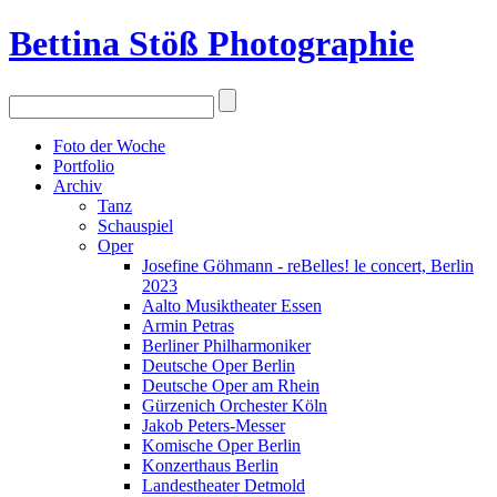
Bettina Stö
ß
Photographie
Foto der Woche
Portfolio
Archiv
Tanz
Schauspiel
Oper
Josefine Göhmann - reBelles! le concert, Berlin
2023
Aalto Musiktheater Essen
Armin Petras
Berliner Philharmoniker
Deutsche Oper Berlin
Deutsche Oper am Rhein
Gürzenich Orchester Köln
Jakob Peters-Messer
Komische Oper Berlin
Konzerthaus Berlin
Landestheater Detmold