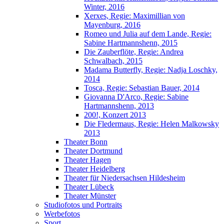
Winter, 2016
Xerxes, Regie: Maximillian von
Mayenburg, 2016
Romeo und Julia auf dem Lande, Regie:
Sabine Hartmannshenn, 2015
Die Zauberflöte, Regie: Andrea
Schwalbach, 2015
Madama Butterfly, Regie: Nadja Loschky,
2014
Tosca, Regie: Sebastian Bauer, 2014
Giovanna D'Arco, Regie: Sabine
Hartmannshenn, 2013
200!, Konzert 2013
Die Fledermaus, Regie: Helen Malkowsky
2013
Theater Bonn
Theater Dortmund
Theater Hagen
Theater Heidelberg
Theater für Niedersachsen Hildesheim
Theater Lübeck
Theater Münster
Studiofotos und Portraits
Werbefotos
Sport