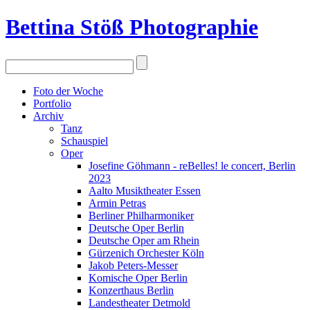
Bettina Stö
ß
Photographie
Foto der Woche
Portfolio
Archiv
Tanz
Schauspiel
Oper
Josefine Göhmann - reBelles! le concert, Berlin
2023
Aalto Musiktheater Essen
Armin Petras
Berliner Philharmoniker
Deutsche Oper Berlin
Deutsche Oper am Rhein
Gürzenich Orchester Köln
Jakob Peters-Messer
Komische Oper Berlin
Konzerthaus Berlin
Landestheater Detmold