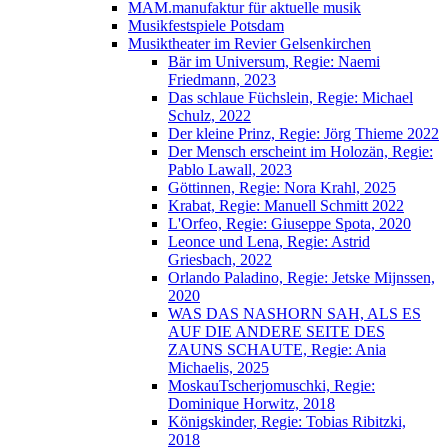
MAM.manufaktur für aktuelle musik
Musikfestspiele Potsdam
Musiktheater im Revier Gelsenkirchen
Bär im Universum, Regie: Naemi
Friedmann, 2023
Das schlaue Füchslein, Regie: Michael
Schulz, 2022
Der kleine Prinz, Regie: Jörg Thieme 2022
Der Mensch erscheint im Holozän, Regie:
Pablo Lawall, 2023
Göttinnen, Regie: Nora Krahl, 2025
Krabat, Regie: Manuell Schmitt 2022
L'Orfeo, Regie: Giuseppe Spota, 2020
Leonce und Lena, Regie: Astrid
Griesbach, 2022
Orlando Paladino, Regie: Jetske Mijnssen,
2020
WAS DAS NASHORN SAH, ALS ES
AUF DIE ANDERE SEITE DES
ZAUNS SCHAUTE, Regie: Ania
Michaelis, 2025
MoskauTscherjomuschki, Regie:
Dominique Horwitz, 2018
Königskinder, Regie: Tobias Ribitzki,
2018