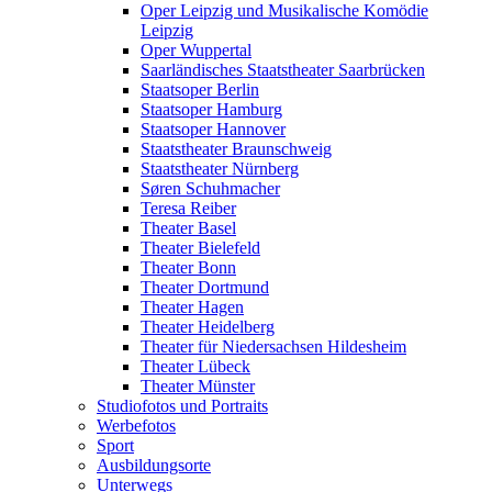
Oper Leipzig und Musikalische Komödie
Leipzig
Oper Wuppertal
Saarländisches Staatstheater Saarbrücken
Staatsoper Berlin
Staatsoper Hamburg
Staatsoper Hannover
Staatstheater Braunschweig
Staatstheater Nürnberg
Søren Schuhmacher
Teresa Reiber
Theater Basel
Theater Bielefeld
Theater Bonn
Theater Dortmund
Theater Hagen
Theater Heidelberg
Theater für Niedersachsen Hildesheim
Theater Lübeck
Theater Münster
Studiofotos und Portraits
Werbefotos
Sport
Ausbildungsorte
Unterwegs