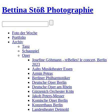
Bettina Stö
ß
Photographie
Foto der Woche
Portfolio
Archiv
Tanz
Schauspiel
Oper
Josefine Göhmann - reBelles! le concert, Berlin
2023
Aalto Musiktheater Essen
Armin Petras
Berliner Philharmoniker
Deutsche Oper Berlin
Deutsche Oper am Rhein
Gürzenich Orchester Köln
Jakob Peters-Messer
Komische Oper Berlin
Konzerthaus Berlin
Landestheater Detmold