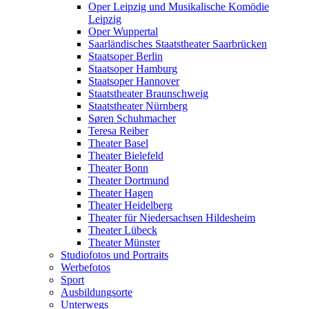
Oper Leipzig und Musikalische Komödie
Leipzig
Oper Wuppertal
Saarländisches Staatstheater Saarbrücken
Staatsoper Berlin
Staatsoper Hamburg
Staatsoper Hannover
Staatstheater Braunschweig
Staatstheater Nürnberg
Søren Schuhmacher
Teresa Reiber
Theater Basel
Theater Bielefeld
Theater Bonn
Theater Dortmund
Theater Hagen
Theater Heidelberg
Theater für Niedersachsen Hildesheim
Theater Lübeck
Theater Münster
Studiofotos und Portraits
Werbefotos
Sport
Ausbildungsorte
Unterwegs