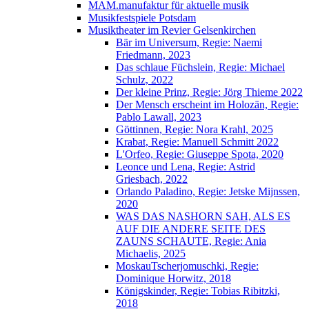
MAM.manufaktur für aktuelle musik
Musikfestspiele Potsdam
Musiktheater im Revier Gelsenkirchen
Bär im Universum, Regie: Naemi
Friedmann, 2023
Das schlaue Füchslein, Regie: Michael
Schulz, 2022
Der kleine Prinz, Regie: Jörg Thieme 2022
Der Mensch erscheint im Holozän, Regie:
Pablo Lawall, 2023
Göttinnen, Regie: Nora Krahl, 2025
Krabat, Regie: Manuell Schmitt 2022
L'Orfeo, Regie: Giuseppe Spota, 2020
Leonce und Lena, Regie: Astrid
Griesbach, 2022
Orlando Paladino, Regie: Jetske Mijnssen,
2020
WAS DAS NASHORN SAH, ALS ES
AUF DIE ANDERE SEITE DES
ZAUNS SCHAUTE, Regie: Ania
Michaelis, 2025
MoskauTscherjomuschki, Regie:
Dominique Horwitz, 2018
Königskinder, Regie: Tobias Ribitzki,
2018