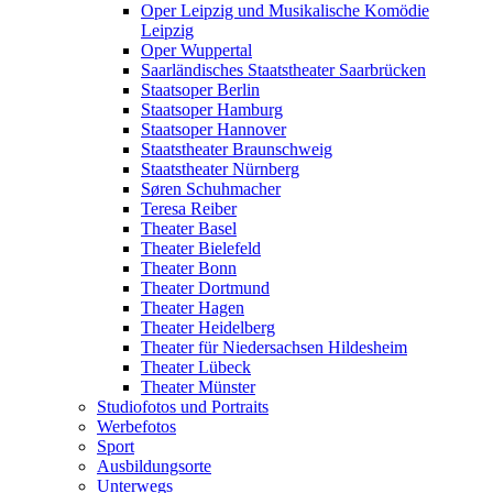
Oper Leipzig und Musikalische Komödie
Leipzig
Oper Wuppertal
Saarländisches Staatstheater Saarbrücken
Staatsoper Berlin
Staatsoper Hamburg
Staatsoper Hannover
Staatstheater Braunschweig
Staatstheater Nürnberg
Søren Schuhmacher
Teresa Reiber
Theater Basel
Theater Bielefeld
Theater Bonn
Theater Dortmund
Theater Hagen
Theater Heidelberg
Theater für Niedersachsen Hildesheim
Theater Lübeck
Theater Münster
Studiofotos und Portraits
Werbefotos
Sport
Ausbildungsorte
Unterwegs