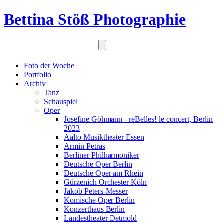
Bettina Stö
ß
Photographie
Foto der Woche
Portfolio
Archiv
Tanz
Schauspiel
Oper
Josefine Göhmann - reBelles! le concert, Berlin
2023
Aalto Musiktheater Essen
Armin Petras
Berliner Philharmoniker
Deutsche Oper Berlin
Deutsche Oper am Rhein
Gürzenich Orchester Köln
Jakob Peters-Messer
Komische Oper Berlin
Konzerthaus Berlin
Landestheater Detmold