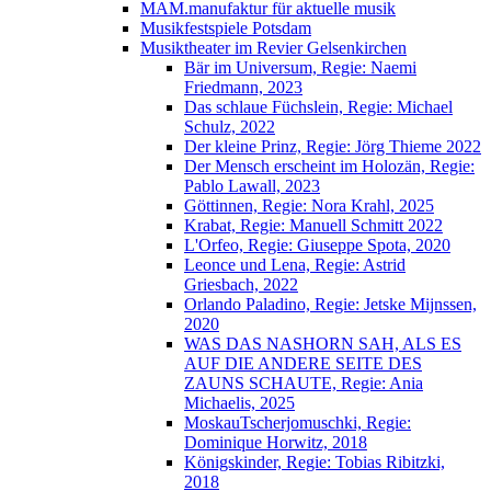
MAM.manufaktur für aktuelle musik
Musikfestspiele Potsdam
Musiktheater im Revier Gelsenkirchen
Bär im Universum, Regie: Naemi
Friedmann, 2023
Das schlaue Füchslein, Regie: Michael
Schulz, 2022
Der kleine Prinz, Regie: Jörg Thieme 2022
Der Mensch erscheint im Holozän, Regie:
Pablo Lawall, 2023
Göttinnen, Regie: Nora Krahl, 2025
Krabat, Regie: Manuell Schmitt 2022
L'Orfeo, Regie: Giuseppe Spota, 2020
Leonce und Lena, Regie: Astrid
Griesbach, 2022
Orlando Paladino, Regie: Jetske Mijnssen,
2020
WAS DAS NASHORN SAH, ALS ES
AUF DIE ANDERE SEITE DES
ZAUNS SCHAUTE, Regie: Ania
Michaelis, 2025
MoskauTscherjomuschki, Regie:
Dominique Horwitz, 2018
Königskinder, Regie: Tobias Ribitzki,
2018