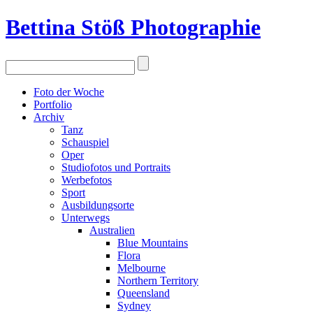
Bettina Stö
ß
Photographie
Foto der Woche
Portfolio
Archiv
Tanz
Schauspiel
Oper
Studiofotos und Portraits
Werbefotos
Sport
Ausbildungsorte
Unterwegs
Australien
Blue Mountains
Flora
Melbourne
Northern Territory
Queensland
Sydney