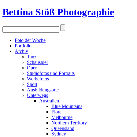
Bettina Stö
ß
Photographie
Foto der Woche
Portfolio
Archiv
Tanz
Schauspiel
Oper
Studiofotos und Portraits
Werbefotos
Sport
Ausbildungsorte
Unterwegs
Australien
Blue Mountains
Flora
Melbourne
Northern Territory
Queensland
Sydney