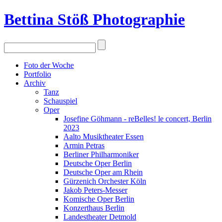
Bettina Stö
ß
Photographie
Foto der Woche
Portfolio
Archiv
Tanz
Schauspiel
Oper
Josefine Göhmann - reBelles! le concert, Berlin
2023
Aalto Musiktheater Essen
Armin Petras
Berliner Philharmoniker
Deutsche Oper Berlin
Deutsche Oper am Rhein
Gürzenich Orchester Köln
Jakob Peters-Messer
Komische Oper Berlin
Konzerthaus Berlin
Landestheater Detmold