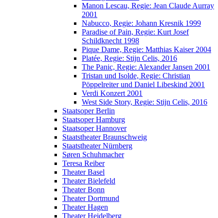
Manon Lescau, Regie: Jean Claude Aurray
2001
Nabucco, Regie: Johann Kresnik 1999
Paradise of Pain, Regie: Kurt Josef
Schildknecht 1998
Pique Dame, Regie: Matthias Kaiser 2004
Platée, Regie: Stijn Celis, 2016
The Panic, Regie: Alexander Jansen 2001
Tristan und Isolde, Regie: Christian
Pöppelreiter und Daniel Libeskind 2001
Verdi Konzert 2001
West Side Story, Regie: Stijn Celis, 2016
Staatsoper Berlin
Staatsoper Hamburg
Staatsoper Hannover
Staatstheater Braunschweig
Staatstheater Nürnberg
Søren Schuhmacher
Teresa Reiber
Theater Basel
Theater Bielefeld
Theater Bonn
Theater Dortmund
Theater Hagen
Theater Heidelberg