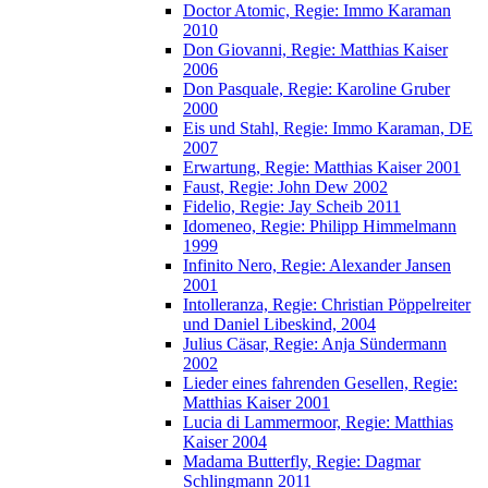
Doctor Atomic, Regie: Immo Karaman
2010
Don Giovanni, Regie: Matthias Kaiser
2006
Don Pasquale, Regie: Karoline Gruber
2000
Eis und Stahl, Regie: Immo Karaman, DE
2007
Erwartung, Regie: Matthias Kaiser 2001
Faust, Regie: John Dew 2002
Fidelio, Regie: Jay Scheib 2011
Idomeneo, Regie: Philipp Himmelmann
1999
Infinito Nero, Regie: Alexander Jansen
2001
Intolleranza, Regie: Christian Pöppelreiter
und Daniel Libeskind, 2004
Julius Cäsar, Regie: Anja Sündermann
2002
Lieder eines fahrenden Gesellen, Regie:
Matthias Kaiser 2001
Lucia di Lammermoor, Regie: Matthias
Kaiser 2004
Madama Butterfly, Regie: Dagmar
Schlingmann 2011