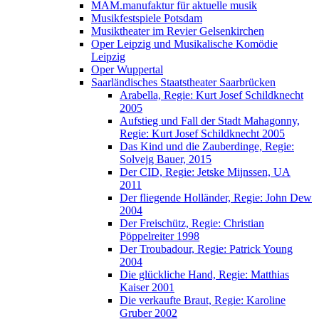
MAM.manufaktur für aktuelle musik
Musikfestspiele Potsdam
Musiktheater im Revier Gelsenkirchen
Oper Leipzig und Musikalische Komödie
Leipzig
Oper Wuppertal
Saarländisches Staatstheater Saarbrücken
Arabella, Regie: Kurt Josef Schildknecht
2005
Aufstieg und Fall der Stadt Mahagonny,
Regie: Kurt Josef Schildknecht 2005
Das Kind und die Zauberdinge, Regie:
Solvejg Bauer, 2015
Der CID, Regie: Jetske Mijnssen, UA
2011
Der fliegende Holländer, Regie: John Dew
2004
Der Freischütz, Regie: Christian
Pöppelreiter 1998
Der Troubadour, Regie: Patrick Young
2004
Die glückliche Hand, Regie: Matthias
Kaiser 2001
Die verkaufte Braut, Regie: Karoline
Gruber 2002