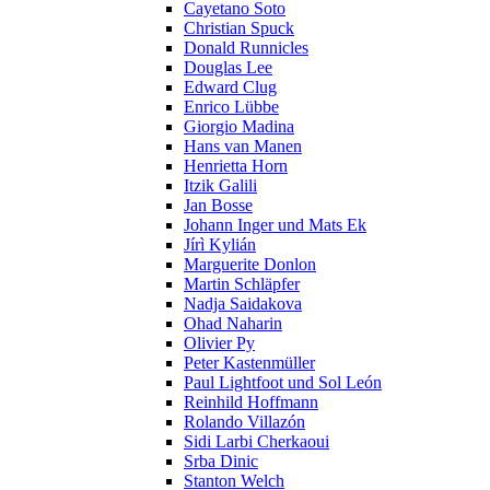
Cayetano Soto
Christian Spuck
Donald Runnicles
Douglas Lee
Edward Clug
Enrico Lübbe
Giorgio Madina
Hans van Manen
Henrietta Horn
Itzik Galili
Jan Bosse
Johann Inger und Mats Ek
Jírì Kylián
Marguerite Donlon
Martin Schläpfer
Nadja Saidakova
Ohad Naharin
Olivier Py
Peter Kastenmüller
Paul Lightfoot und Sol León
Reinhild Hoffmann
Rolando Villazón
Sidi Larbi Cherkaoui
Srba Dinic
Stanton Welch