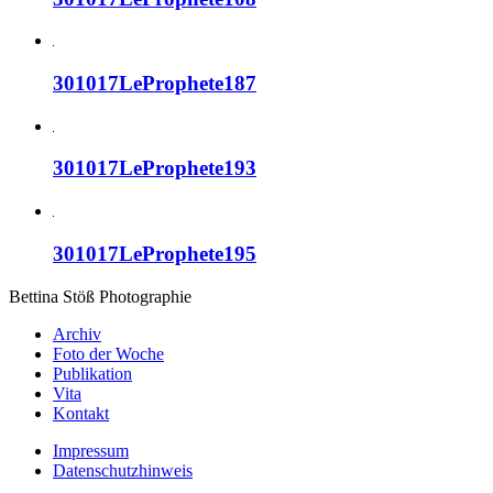
301017LeProphete187
301017LeProphete193
301017LeProphete195
Bettina Stö
ß
Photographie
Archiv
Foto der Woche
Publikation
Vita
Kontakt
Impressum
Datenschutzhinweis