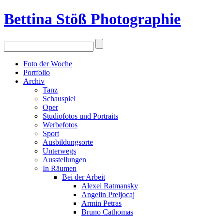
Bettina Stö
ß
Photographie
Foto der Woche
Portfolio
Archiv
Tanz
Schauspiel
Oper
Studiofotos und Portraits
Werbefotos
Sport
Ausbildungsorte
Unterwegs
Ausstellungen
In Räumen
Bei der Arbeit
Alexei Ratmansky
Angelin Preljocaj
Armin Petras
Bruno Cathomas