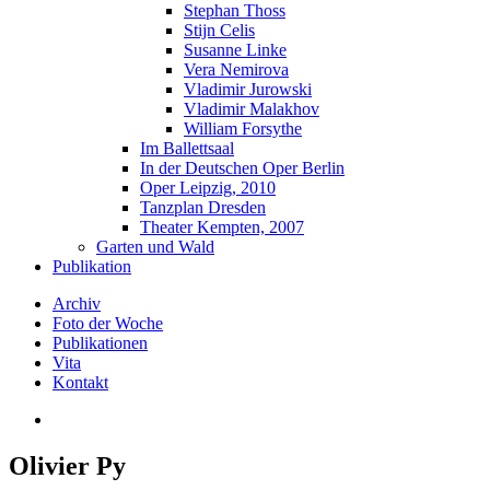
Stephan Thoss
Stijn Celis
Susanne Linke
Vera Nemirova
Vladimir Jurowski
Vladimir Malakhov
William Forsythe
Im Ballettsaal
In der Deutschen Oper Berlin
Oper Leipzig, 2010
Tanzplan Dresden
Theater Kempten, 2007
Garten und Wald
Publikation
Archiv
Foto der Woche
Publikationen
Vita
Kontakt
Olivier Py