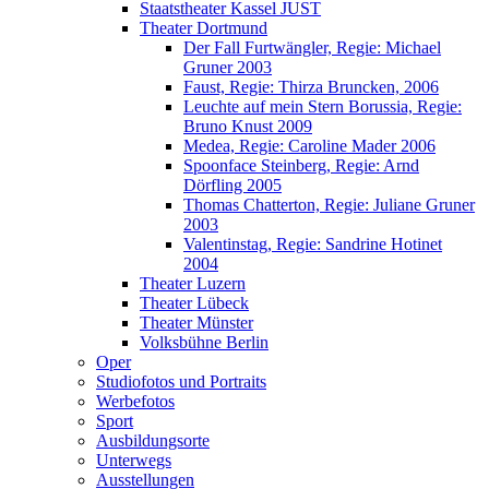
Staatstheater Kassel JUST
Theater Dortmund
Der Fall Furtwängler, Regie: Michael
Gruner 2003
Faust, Regie: Thirza Bruncken, 2006
Leuchte auf mein Stern Borussia, Regie:
Bruno Knust 2009
Medea, Regie: Caroline Mader 2006
Spoonface Steinberg, Regie: Arnd
Dörfling 2005
Thomas Chatterton, Regie: Juliane Gruner
2003
Valentinstag, Regie: Sandrine Hotinet
2004
Theater Luzern
Theater Lübeck
Theater Münster
Volksbühne Berlin
Oper
Studiofotos und Portraits
Werbefotos
Sport
Ausbildungsorte
Unterwegs
Ausstellungen