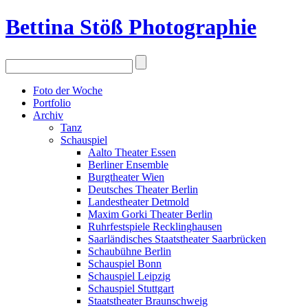
Bettina Stö
ß
Photographie
Foto der Woche
Portfolio
Archiv
Tanz
Schauspiel
Aalto Theater Essen
Berliner Ensemble
Burgtheater Wien
Deutsches Theater Berlin
Landestheater Detmold
Maxim Gorki Theater Berlin
Ruhrfestspiele Recklinghausen
Saarländisches Staatstheater Saarbrücken
Schaubühne Berlin
Schauspiel Bonn
Schauspiel Leipzig
Schauspiel Stuttgart
Staatstheater Braunschweig