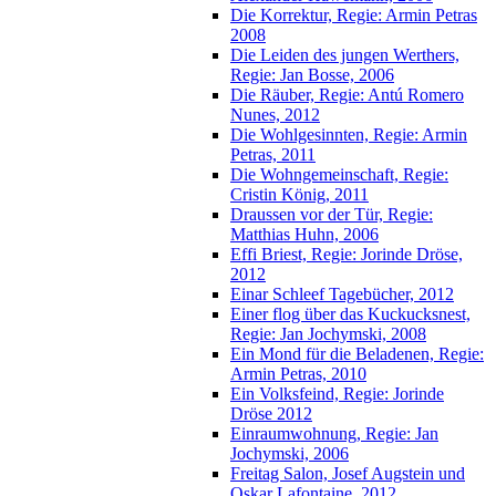
Die Korrektur, Regie: Armin Petras
2008
Die Leiden des jungen Werthers,
Regie: Jan Bosse, 2006
Die Räuber, Regie: Antú Romero
Nunes, 2012
Die Wohlgesinnten, Regie: Armin
Petras, 2011
Die Wohngemeinschaft, Regie:
Cristin König, 2011
Draussen vor der Tür, Regie:
Matthias Huhn, 2006
Effi Briest, Regie: Jorinde Dröse,
2012
Einar Schleef Tagebücher, 2012
Einer flog über das Kuckucksnest,
Regie: Jan Jochymski, 2008
Ein Mond für die Beladenen, Regie:
Armin Petras, 2010
Ein Volksfeind, Regie: Jorinde
Dröse 2012
Einraumwohnung, Regie: Jan
Jochymski, 2006
Freitag Salon, Josef Augstein und
Oskar Lafontaine, 2012