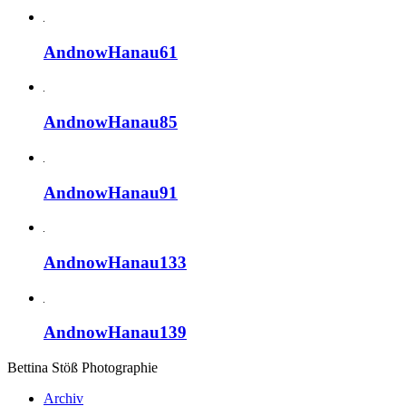
AndnowHanau61
AndnowHanau85
AndnowHanau91
AndnowHanau133
AndnowHanau139
Bettina Stö
ß
Photographie
Archiv