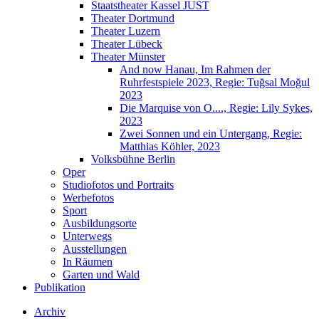
Staatstheater Kassel JUST
Theater Dortmund
Theater Luzern
Theater Lübeck
Theater Münster
And now Hanau, Im Rahmen der
Ruhrfestspiele 2023, Regie: Tuğsal Moğul
2023
Die Marquise von O...., Regie: Lily Sykes,
2023
Zwei Sonnen und ein Untergang, Regie:
Matthias Köhler, 2023
Volksbühne Berlin
Oper
Studiofotos und Portraits
Werbefotos
Sport
Ausbildungsorte
Unterwegs
Ausstellungen
In Räumen
Garten und Wald
Publikation
Archiv