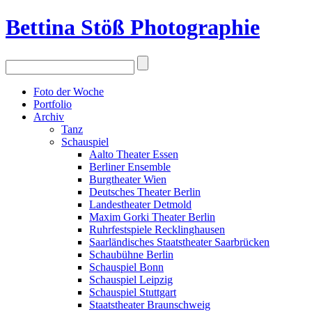
Bettina Stö
ß
Photographie
Foto der Woche
Portfolio
Archiv
Tanz
Schauspiel
Aalto Theater Essen
Berliner Ensemble
Burgtheater Wien
Deutsches Theater Berlin
Landestheater Detmold
Maxim Gorki Theater Berlin
Ruhrfestspiele Recklinghausen
Saarländisches Staatstheater Saarbrücken
Schaubühne Berlin
Schauspiel Bonn
Schauspiel Leipzig
Schauspiel Stuttgart
Staatstheater Braunschweig