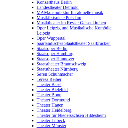
Konzerthaus Berlin
Landestheater Detmold
MAM.manufaktur für aktuelle musik
Musikfestspiele Potsdam
Musiktheater im Revier Gelsenkirchen
Oper Leipzig und Musikalische Komödie
Leipzig
Oper Wuppertal
Saarländisches Staatstheater Saarbrücken
Staatsoper Berlin
Staatsoper Hamburg
Staatsoper Hannover
Staatstheater Braunschweig
Staatstheater Nürnberg
Søren Schuhmacher
Teresa Reiber
Theater Basel
Theater Bielefeld
Theater Bonn
Theater Dortmund
Theater Hagen
Theater Heidelberg
Theater für Niedersachsen Hildesheim
Theater Lübeck
Theater Münster