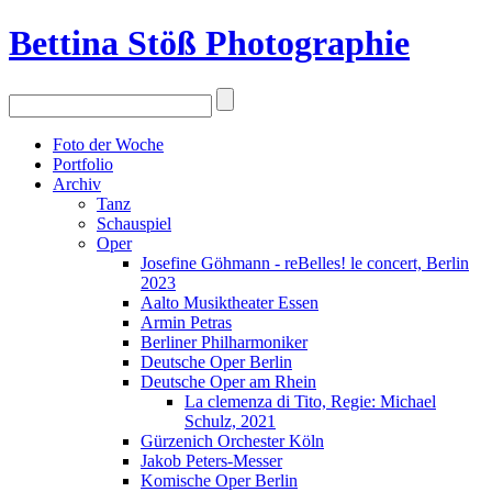
Bettina Stö
ß
Photographie
Foto der Woche
Portfolio
Archiv
Tanz
Schauspiel
Oper
Josefine Göhmann - reBelles! le concert, Berlin
2023
Aalto Musiktheater Essen
Armin Petras
Berliner Philharmoniker
Deutsche Oper Berlin
Deutsche Oper am Rhein
La clemenza di Tito, Regie: Michael
Schulz, 2021
Gürzenich Orchester Köln
Jakob Peters-Messer
Komische Oper Berlin