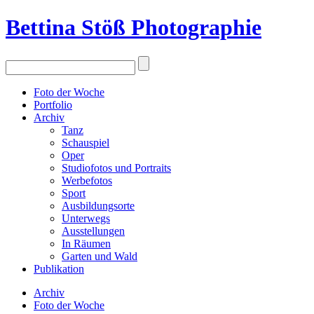
Bettina Stö
ß
Photographie
Foto der Woche
Portfolio
Archiv
Tanz
Schauspiel
Oper
Studiofotos und Portraits
Werbefotos
Sport
Ausbildungsorte
Unterwegs
Ausstellungen
In Räumen
Garten und Wald
Publikation
Archiv
Foto der Woche