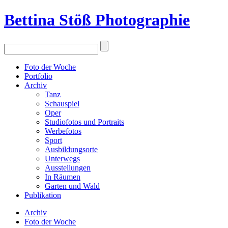
Bettina Stö
ß
Photographie
Foto der Woche
Portfolio
Archiv
Tanz
Schauspiel
Oper
Studiofotos und Portraits
Werbefotos
Sport
Ausbildungsorte
Unterwegs
Ausstellungen
In Räumen
Garten und Wald
Publikation
Archiv
Foto der Woche